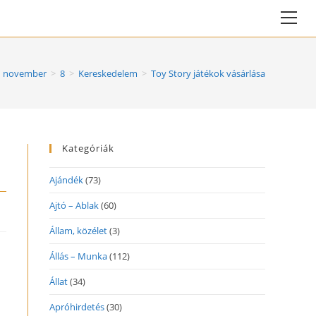
Vie
web
Me
november
>
8
>
Kereskedelem
>
Toy Story játékok vásárlása
Kategóriák
Ajándék
(73)
Ajtó – Ablak
(60)
Állam, közélet
(3)
Állás – Munka
(112)
Állat
(34)
Apróhirdetés
(30)