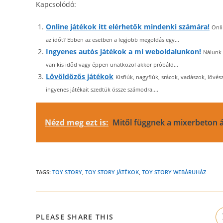
Kapcsolódó:
Online játékok itt elérhetők mindenki számára!
Onli
az időt? Ebben az esetben a legjobb megoldás egy...
Ingyenes autós játékok a mi weboldalunkon!
Nálunk 
van kis időd vagy éppen unatkozol akkor próbáld...
Lövöldözős játékok
Kisfiúk, nagyfiúk, srácok, vadászok, lövész
ingyenes játékait szedtük össze számodra....
Nézd meg ezt is:
Mitől függnek a mixerbeton 
TAGS:
TOY STORY
,
TOY STORY JÁTÉKOK
,
TOY STORY WEBÁRUHÁZ
SHARE
PLEASE SHARE THIS