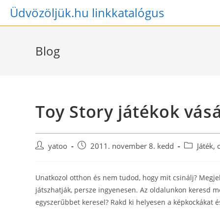
Skip
Üdvözöljük.hu linkkatalógus
to
content
Blog
Toy Story játékok vás
Post
Post
Post
yatoo
2011. november 8. kedd
Játék, 
author:
published:
category:
Unatkozol otthon és nem tudod, hogy mit csinálj? Megje
játszhatják, persze ingyenesen. Az oldalunkon keresd meg
egyszerűbbet keresel? Rakd ki helyesen a képkockákat é