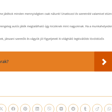
ne játékok minden mennyiségben csak nálunk! Unatkozol és szeretnéd valamivel elütn
rengeteg autós játék megtalálható úgy kicsiknek mint nagyoknak. Ha a munkahelyede
ek, játszani szeretők és vágyók jól figyeljetek! A világháló legkiválóbb lövöldözős
árak?
Opens
Opens
Opens
Opens
Opens
Opens
Opens
Opens
Opens
O