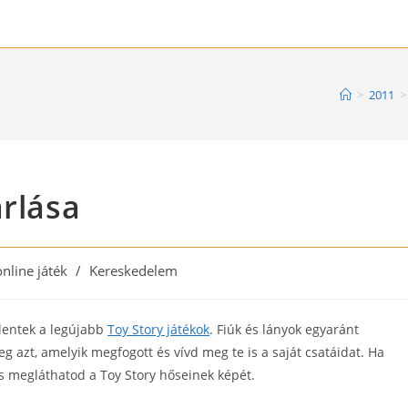
>
2011
>
árlása
online játék
/
Kereskedelem
lentek a legújabb
Toy Story játékok
. Fiúk és lányok egyaránt
 azt, amelyik megfogott és vívd meg te is a saját csatáidat. Ha
s megláthatod a Toy Story hőseinek képét.