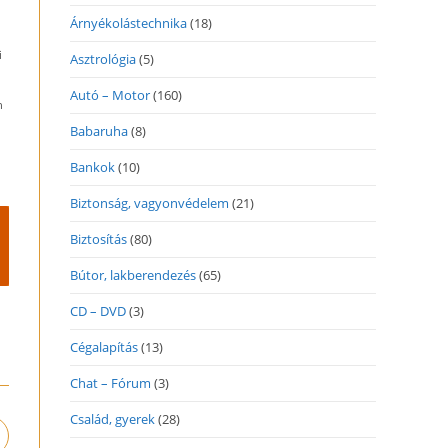
Árnyékolástechnika
(18)
i
Asztrológia
(5)
Autó – Motor
(160)
n
Babaruha
(8)
Bankok
(10)
Biztonság, vagyonvédelem
(21)
Biztosítás
(80)
Bútor, lakberendezés
(65)
CD – DVD
(3)
Cégalapítás
(13)
Chat – Fórum
(3)
Család, gyerek
(28)
pens