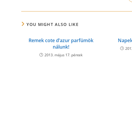
THIS
CONTENT
YOU MIGHT ALSO LIKE
Remek cote d’azur parfümök
Napel
nálunk!
201
2013. május 17. péntek