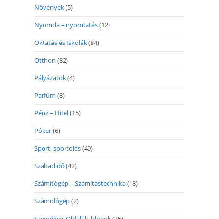
Növények
(5)
Nyomda – nyomtatás
(12)
Oktatás és Iskolák
(84)
Otthon
(82)
Pályázatok
(4)
Parfüm
(8)
Pénz – Hitel
(15)
Póker
(6)
Sport, sportolás
(49)
Szabadidő
(42)
Számítógép – Számítástechnika
(18)
Számológép
(2)
Személyes Oldalak, blogok
(35)