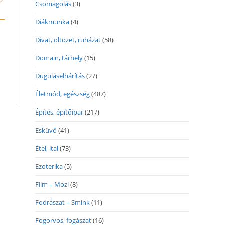
n
Csomagolás
(3)
ew
Diákmunka
(4)
indow
Divat, öltözet, ruházat
(58)
Domain, tárhely
(15)
Duguláselhárítás
(27)
Életmód, egészség
(487)
Építés, építőipar
(217)
Esküvő
(41)
Étel, ital
(73)
Ezoterika
(5)
Film – Mozi
(8)
Fodrászat – Smink
(11)
Fogorvos, fogászat
(16)