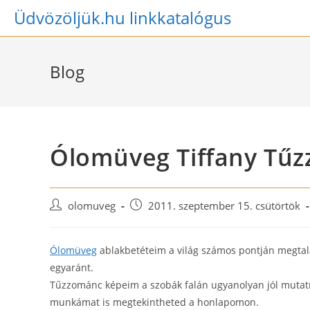
Skip
Üdvözöljük.hu linkkatalógus
to
content
Blog
Ólomüveg Tiffany Tű
Post
Post
olomuveg
2011. szeptember 15. csütörtök
author:
published:
Ólomüveg
ablakbetéteim a világ számos pontján megta
egyaránt.
Tűzzománc képeim a szobák falán ugyanolyan jól mutatn
munkámat is megtekintheted a honlapomon.