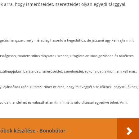
ak arra, hogy ismerőseidet, szeretteidet olyan egyedi tárggyal
getős hangszer, mely méretileg hasonló a hegedűhöz, de játszani úgy kell rajta mint
országosan, modern stílusirányzatok szerint, kifogástalan kidolgozásban és tökéletes
szülinapjukon barátaidat, ismerőseidet, szerelmedet, rokonaidat, akkor nem kell mást
i ajándékok után kutatsz? Nincs ötleted, hogy mit vegyél a szülőknek, nagyszülőknek,
oldalt rendelhet és választhat amit minimális ráfordítással egyedivé tehet. Amit
óbok készítése - Bonobútor