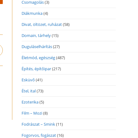
Csomagolás
(3)
Diákmunka
(4)
Divat, öltözet, ruházat
(58)
Domain, tárhely
(15)
Duguláselhárítás
(27)
pens
n
Életmód, egészség
(487)
ew
Építés, építőipar
(217)
indow
Esküvő
(41)
Étel, ital
(73)
Ezoterika
(5)
Film – Mozi
(8)
Fodrászat – Smink
(11)
Fogorvos, fogászat
(16)