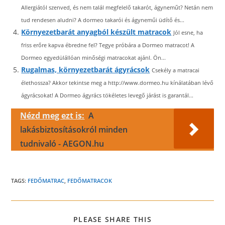
Allergiától szenved, és nem talál megfelelő takarót, ágyneműt? Netán nem
tud rendesen aludni? A dormeo takarói és ágyneműi üdítő és...
Környezetbarát anyagból készült matracok
Jól esne, ha
friss erőre kapva ébredne fel? Tegye próbára a Dormeo matracot! A
Dormeo egyedülállóan minőségi matracokat ajánl. Ön...
Rugalmas, környezetbarát ágyrácsok
Csekély a matracai
élethossza? Akkor tekintse meg a http://www.dormeo.hu kínálatában lévő
ágyrácsokat! A Dormeo ágyrács tökéletes levegő járást is garantál...
Nézd meg ezt is:
A
lakásbiztosításokról minden
tudnivaló - AEGON.hu
TAGS:
FEDŐMATRAC
,
FEDŐMATRACOK
SHARE
PLEASE SHARE THIS