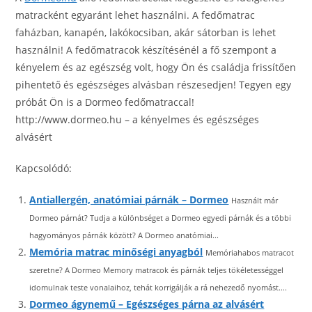
matracként egyaránt lehet használni. A fedőmatrac
faházban, kanapén, lakókocsiban, akár sátorban is lehet
használni! A fedőmatracok készítésénél a fő szempont a
kényelem és az egészség volt, hogy Ön és családja frissítően
pihentető és egészséges alvásban részesedjen! Tegyen egy
próbát Ön is a Dormeo fedőmatraccal!
http://www.dormeo.hu – a kényelmes és egészséges
alvásért
Kapcsolódó:
Antiallergén, anatómiai párnák – Dormeo
Használt már
Dormeo párnát? Tudja a különbséget a Dormeo egyedi párnák és a többi
hagyományos párnák között? A Dormeo anatómiai...
Memória matrac minőségi anyagból
Memóriahabos matracot
szeretne? A Dormeo Memory matracok és párnák teljes tökéletességgel
idomulnak teste vonalaihoz, tehát korrigálják a rá nehezedő nyomást....
Dormeo ágynemű – Egészséges párna az alvásért