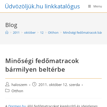
Skip
Üdvözöljük.hu linkkatalógus
Menu
to
content
Blog
>
2011
>
október
>
12
>
Otthon
>
Minőségi fedőmatracok bármil
Minőségi fedőmatracok
bármilyen beltérbe
Post
Post
haloszem
2011. október 12. szerda
author:
published:
Post
Otthon
category:
A
Dormeo.hu
álló fedőmatracokat kiegészítő és ideiglenes