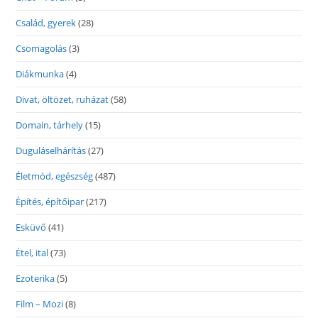
Család, gyerek
(28)
Csomagolás
(3)
Diákmunka
(4)
Divat, öltözet, ruházat
(58)
Domain, tárhely
(15)
Duguláselhárítás
(27)
Életmód, egészség
(487)
Építés, építőipar
(217)
Esküvő
(41)
Étel, ital
(73)
Ezoterika
(5)
Film – Mozi
(8)