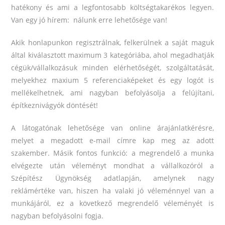
hatékony és ami a legfontosabb költségtakarékos legyen.
Van egy jó hírem: nálunk erre lehetősége van!
Akik honlapunkon regisztrálnak, felkerülnek a saját maguk
által kiválasztott maximum 3 kategóriába, ahol megadhatják
cégük/vállalkozásuk minden elérhetőségét, szolgáltatását,
melyekhez maxium 5 referenciaképeket és egy logót is
mellékelhetnek, ami nagyban befolyásolja a felújítani,
építkeznivágyók döntését!
A látogatónak lehetősége van online árajánlatkérésre,
melyet a megadott e-mail címre kap meg az adott
szakember. Másik fontos funkció: a megrendelő a munka
elvégezte után véleményt mondhat a vállalkozóról a
Szépítész Ügynökség adatlapján, amelynek nagy
reklámértéke van, hiszen ha valaki jó véleménnyel van a
munkájáról, ez a következő megrendelő véleményét is
nagyban befolyásolni fogja.