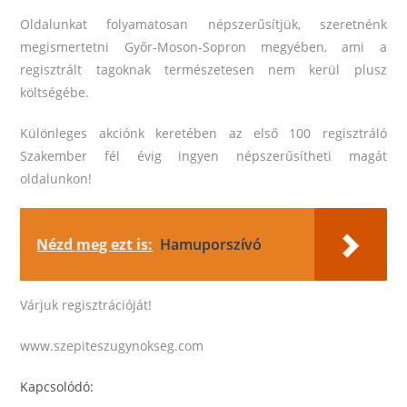
Oldalunkat folyamatosan népszerűsítjük, szeretnénk
megismertetni Győr-Moson-Sopron megyében, ami a
regisztrált tagoknak természetesen nem kerül plusz
költségébe.
Különleges akciónk keretében az első 100 regisztráló
Szakember fél évig ingyen népszerűsítheti magát
oldalunkon!
Nézd meg ezt is:
Hamuporszívó
Várjuk regisztrációját!
www.szepiteszugynokseg.com
Kapcsolódó: