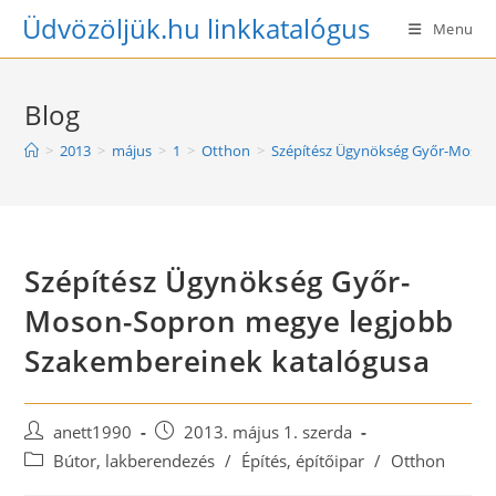
Skip
Üdvözöljük.hu linkkatalógus
Menu
to
content
Blog
>
2013
>
május
>
1
>
Otthon
>
Szépítész Ügynökség Győr-Moson
Szépítész Ügynökség Győr-
Moson-Sopron megye legjobb
Szakembereinek katalógusa
Post
Post
anett1990
2013. május 1. szerda
author:
published:
Post
Bútor, lakberendezés
/
Építés, építőipar
/
Otthon
category: