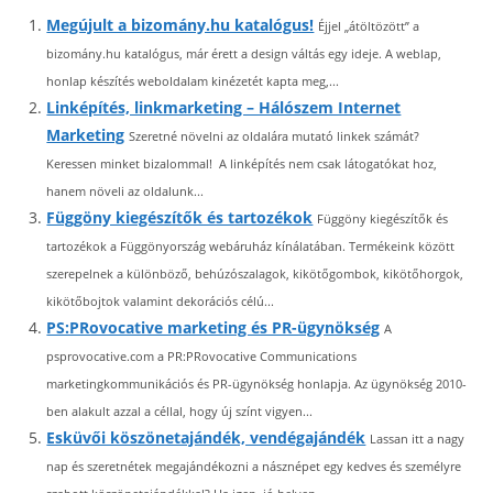
Megújult a bizomány.hu katalógus!
Éjjel „átöltözött” a
bizomány.hu katalógus, már érett a design váltás egy ideje. A weblap,
honlap készítés weboldalam kinézetét kapta meg,...
Linképítés, linkmarketing – Hálószem Internet
Marketing
Szeretné növelni az oldalára mutató linkek számát?
Keressen minket bizalommal! A linképítés nem csak látogatókat hoz,
hanem növeli az oldalunk...
Függöny kiegészítők és tartozékok
Függöny kiegészítők és
tartozékok a Függönyország webáruház kínálatában. Termékeink között
szerepelnek a különböző, behúzószalagok, kikötőgombok, kikötőhorgok,
kikötőbojtok valamint dekorációs célú...
PS:PRovocative marketing és PR-ügynökség
A
psprovocative.com a PR:PRovocative Communications
marketingkommunikációs és PR-ügynökség honlapja. Az ügynökség 2010-
ben alakult azzal a céllal, hogy új színt vigyen...
Esküvői köszönetajándék, vendégajándék
Lassan itt a nagy
nap és szeretnétek megajándékozni a násznépet egy kedves és személyre