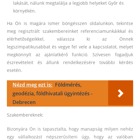
lakását, nálunk megtalálja a legjobb helyeket Győr és
környékén.
Ha Ön is magára ismer böngésszen oldalunkon, tekintse
meg regisztrált szakembereinket referenciamunkáikkal és
elérhetőségeikkel, válassza ki az Önnek
legszimpatikusabbat és vegye fel vele a kapcsolatot, melyet
megkönnyít az ajánlatkérő funkció. Szívesen fogadjuk
észrevételeit és állunk rendelkezésére további kérdés
esetén.
Nézd meg ezt is:
Földmérés,
geodézia, földhivatali ügyintézés -
Debrecen
Szakembereknek:
Bizonyára Ön is tapasztalta, hogy manapság milyen nehéz
egy vállalkozást népszerűsíteni úgy, hogy az valóban