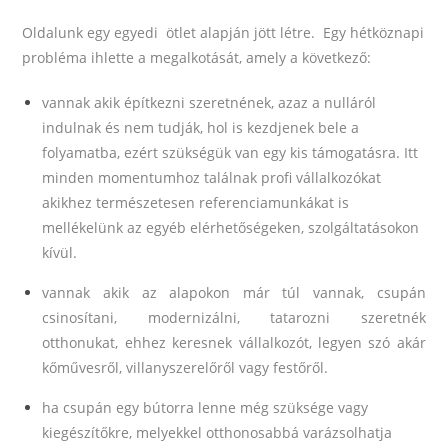
Oldalunk egy egyedi ötlet alapján jött létre. Egy hétköznapi
probléma ihlette a megalkotását, amely a következő:
vannak akik építkezni szeretnének, azaz a nulláról
indulnak és nem tudják, hol is kezdjenek bele a
folyamatba, ezért szükségük van egy kis támogatásra. Itt
minden momentumhoz találnak profi vállalkozókat
akikhez természetesen referenciamunkákat is
mellékelünk az egyéb elérhetőségeken, szolgáltatásokon
kívül.
vannak akik az alapokon már túl vannak, csupán
csinosítani, modernizálni, tatarozni szeretnék
otthonukat, ehhez keresnek vállalkozót, legyen szó akár
kőművesről, villanyszerelőről vagy festőről.
ha csupán egy bútorra lenne még szüksége vagy
kiegészítőkre, melyekkel otthonosabbá varázsolhatja