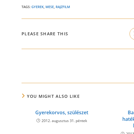
TAGS:
GYEREK
,
MESE
,
RAJZFILM
SHARE
PLEASE SHARE THIS
THIS
CONTENT
Read
more
articles
YOU MIGHT ALSO LIKE
Gyerekorvos, szülészet
Ba
haté
2012. augusztus 31. péntek
2013