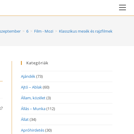
Vie
web
Me
szeptember
>
6
>
Film - Mozi
>
Klasszikus mesék és rajzfilmek
Kategóriák
Ajándék
(73)
Ajtó – Ablak
(60)
Állam, közélet
(3)
k?
Állás – Munka
(112)
Állat
(34)
Apróhirdetés
(30)