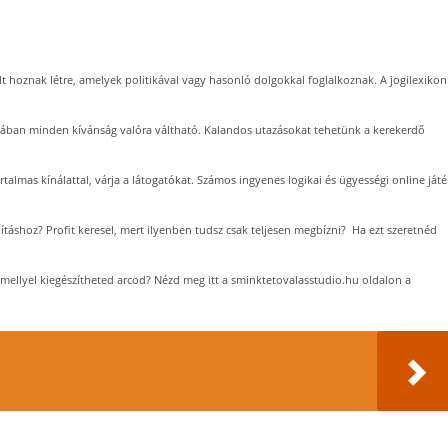
t hoznak létre, amelyek politikával vagy hasonló dolgokkal foglalkoznak. A jogilexikon
ában minden kívánság valóra váltható. Kalandos utazásokat tehetünk a kerekerdő
almas kínálattal, várja a látogatókat. Számos ingyenes logikai és ügyességi online játé
jításhoz? Profit keresel, mert ilyenben tudsz csak teljesen megbízni? Ha ezt szeretnéd
 mellyel kiegészítheted arcod? Nézd meg itt a sminktetovalasstudio.hu oldalon a