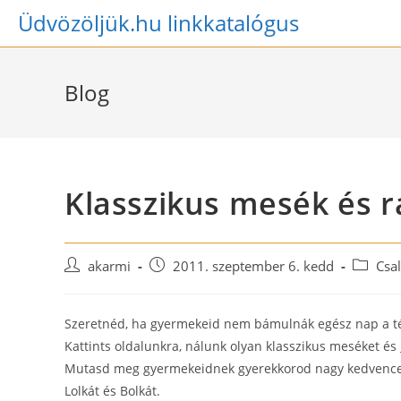
Skip
Üdvözöljük.hu linkkatalógus
to
content
Blog
Klasszikus mesék és r
Post
Post
Post
akarmi
2011. szeptember 6. kedd
Csa
author:
published:
category
Szeretnéd, ha gyermekeid nem bámulnák egész nap a tév
Kattints oldalunkra, nálunk olyan klasszikus meséket és
Mutasd meg gyermekeidnek gyerekkorod nagy kedvenceit!
Lolkát és Bolkát.