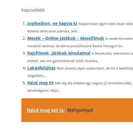
Kapcsolódó:
Jogilexikon, ne hagyja ki
Napjainkban egyre több olyan oldal
érdekes lehet azok számára, akik...
Mesék – Online Játékok – Mesefilmek
A mesék birodalm
mesebeli lakóival, de táncra perdülhetünk Barbie hercegnő és...
Rajzfilmek, játékok birodalma!
A MeseKuKac weboldala tart
mellett, sok-sok gyermekeknek szóló muzsika...
Lakásfelújítás
Nem ismersz olyan szakembert, aki ért a lakásfelú
megtalálni,...
Nézd meg itt
Már rég óta érdekel egy nagyon jó sminktetoválás,
lehetőségeket. Nézd...
Nézd meg ezt is:
Méhpempő