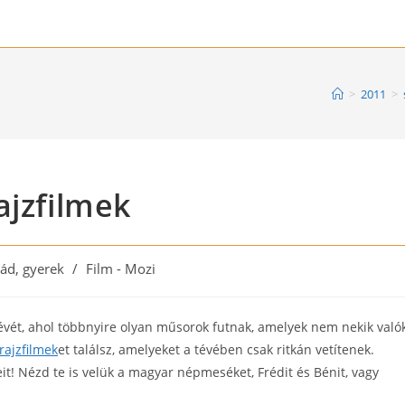
>
2011
>
ajzfilmek
lád, gyerek
/
Film - Mozi
:
ét, ahol többnyire olyan műsorok futnak, amelyek nem nekik való
rajzfilmek
et találsz, amelyeket a tévében csak ritkán vetítenek.
 Nézd te is velük a magyar népmeséket, Frédit és Bénit, vagy