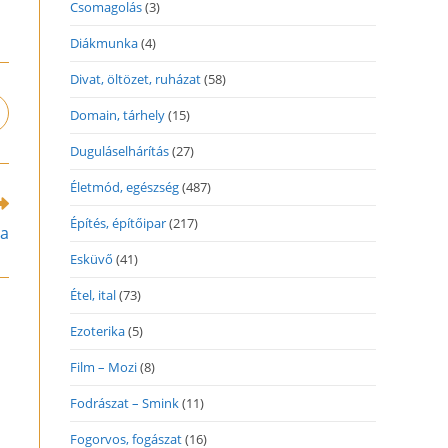
Csomagolás
(3)
Diákmunka
(4)
Divat, öltözet, ruházat
(58)
Domain, tárhely
(15)
pens
n
Duguláselhárítás
(27)
ew
indow
Életmód, egészség
(487)
Építés, építőipar
(217)
da
Esküvő
(41)
Étel, ital
(73)
Ezoterika
(5)
Film – Mozi
(8)
Fodrászat – Smink
(11)
Fogorvos, fogászat
(16)