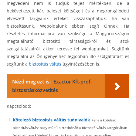
megvédeni nem is tudjuk teljes mértékben, de a
bekövetkezett kár, baleset költségeit és a megrongálódott
elveszett tárgyaink értékét visszakaphatjuk, ha van
biztosításunk. Weboldalunk ebben segít Önnek. Ha
részletes információra van szüksége a Magyarországon
megtalálható biztosító társaságokról és azok
szolgáltatásairól, akkor keresse fel weblapunkat. Segítünk
megtalálni az Ön igényeihez legjobban illő szolgáltatást és
segítünk a
biztosítás váltás
ügyintézésében is.
Nézd meg ezt is:
Exactor Kft-profi
biztosításközvetítés
Kapcsolódó:
Kötelező biztosítás váltás tudnivalók
Kérje a kötelező
biztosítás váltást nagy múltú biztosítónál! A biztosító váltás kategóriában
fellelhető egy kötelező biztosítás kalkulátor is, amit nyugodtan...