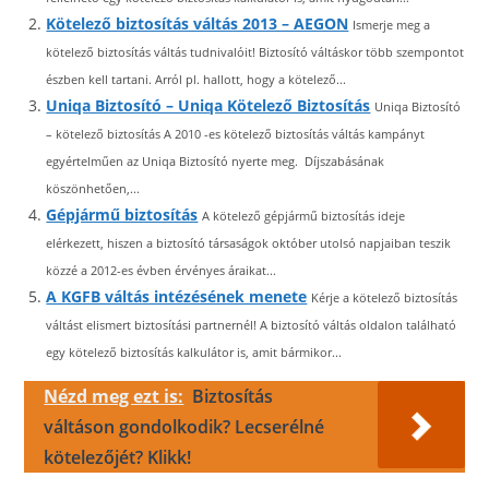
Kötelező biztosítás váltás 2013 – AEGON
Ismerje meg a
kötelező biztosítás váltás tudnivalóit! Biztosító váltáskor több szempontot
észben kell tartani. Arról pl. hallott, hogy a kötelező...
Uniqa Biztosító – Uniqa Kötelező Biztosítás
Uniqa Biztosító
– kötelező biztosítás A 2010 -es kötelező biztosítás váltás kampányt
egyértelműen az Uniqa Biztosító nyerte meg. Díjszabásának
köszönhetően,...
Gépjármű biztosítás
A kötelező gépjármű biztosítás ideje
elérkezett, hiszen a biztosító társaságok október utolsó napjaiban teszik
közzé a 2012-es évben érvényes áraikat...
A KGFB váltás intézésének menete
Kérje a kötelező biztosítás
váltást elismert biztosítási partnernél! A biztosító váltás oldalon található
egy kötelező biztosítás kalkulátor is, amit bármikor...
Nézd meg ezt is:
Biztosítás
váltáson gondolkodik? Lecserélné
kötelezőjét? Klikk!