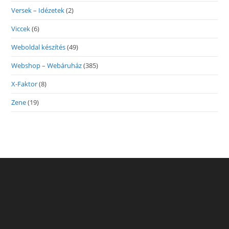
Versek – Idézetek
(2)
Viccek
(6)
Weboldal készítés
(49)
Webshop – Webáruház
(385)
X-Faktor
(8)
Zene
(19)