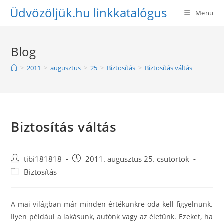
Skip
Üdvözöljük.hu linkkatalógus
Menu
to
content
Blog
>
2011
>
augusztus
>
25
>
Biztosítás
>
Biztosítás váltás
Biztosítás váltás
Post
Post
tibi181818
2011. augusztus 25. csütörtök
author:
published:
Post
Biztosítás
category:
A mai világban már minden értékünkre oda kell figyelnünk.
Ilyen például a lakásunk, autónk vagy az életünk. Ezeket, ha