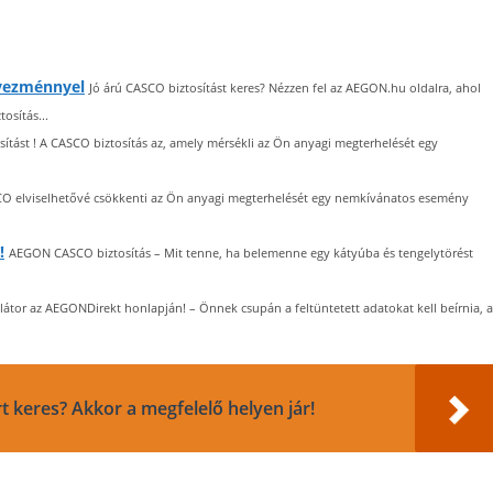
vezménnyel
Jó árú CASCO biztosítást keres? Nézzen fel az AEGON.hu oldalra, ahol
osítás...
ítást ! A CASCO biztosítás az, amely mérsékli az Ön anyagi megterhelését egy
SCO elviselhetővé csökkenti az Ön anyagi megterhelését egy nemkívánatos esemény
!
AEGON CASCO biztosítás – Mit tenne, ha belemenne egy kátyúba és tengelytörést
átor az AEGONDirekt honlapján! – Önnek csupán a feltüntetett adatokat kell beírnia, a
rt keres? Akkor a megfelelő helyen jár!