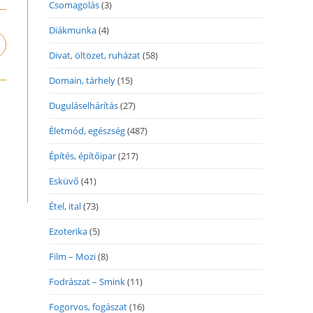
Csomagolás
(3)
Diákmunka
(4)
pens
Divat, öltözet, ruházat
(58)
n
ew
Domain, tárhely
(15)
indow
Duguláselhárítás
(27)
Életmód, egészség
(487)
Építés, építőipar
(217)
Esküvő
(41)
Étel, ital
(73)
Ezoterika
(5)
Film – Mozi
(8)
Fodrászat – Smink
(11)
Fogorvos, fogászat
(16)