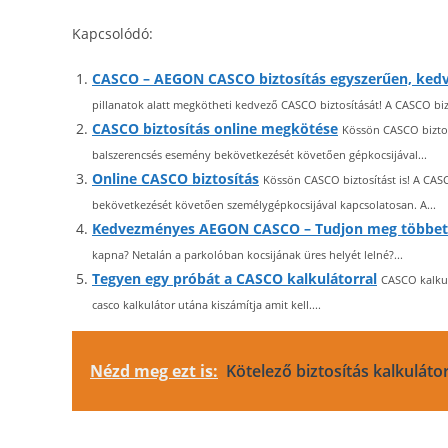
Kapcsolódó:
CASCO – AEGON CASCO biztosítás egyszerűen, ked
pillanatok alatt megkötheti kedvező CASCO biztosítását! A CASCO bizt
CASCO biztosítás online megkötése
Kössön CASCO biztos
balszerencsés esemény bekövetkezését követően gépkocsijával...
Online CASCO biztosítás
Kössön CASCO biztosítást is! A CA
bekövetkezését követően személygépkocsijával kapcsolatosan. A...
Kedvezményes AEGON CASCO – Tudjon meg többet
kapna? Netalán a parkolóban kocsijának üres helyét lelné?...
Tegyen egy próbát a CASCO kalkulátorral
CASCO kalkul
casco kalkulátor utána kiszámítja amit kell....
Nézd meg ezt is:
Kötelező biztosítás kalkuláto