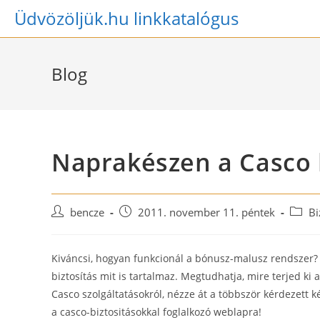
Skip
Üdvözöljük.hu linkkatalógus
to
content
Blog
Naprakészen a Casco b
Post
Post
Post
bencze
2011. november 11. péntek
Bi
author:
published:
catego
Kiváncsi, hogyan funkcionál a bónusz-malusz rendszer? 
biztosítás mit is tartalmaz. Megtudhatja, mire terjed ki 
Casco szolgáltatásokról, nézze át a többször kérdezett k
a casco-biztositásokkal foglalkozó weblapra!