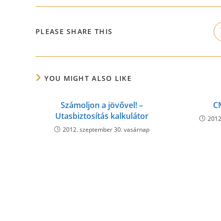
SHARE
PLEASE SHARE THIS
THIS
CONTENT
YOU MIGHT ALSO LIKE
Számoljon a jövővel! –
C
Utasbiztosítás kalkulátor
2012
2012. szeptember 30. vasárnap