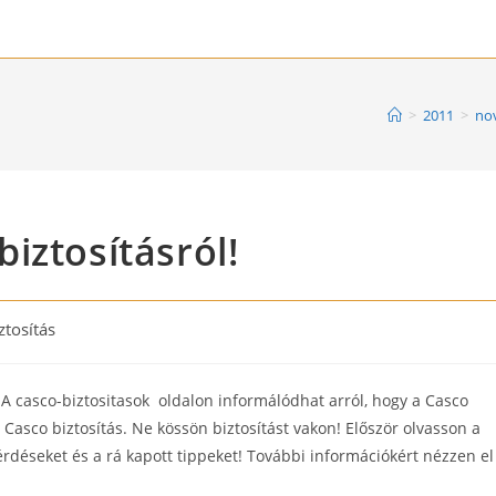
>
2011
>
no
iztosításról!
ztosítás
ry:
A casco-biztositasok oldalon informálódhat arról, hogy a Casco
a Casco biztosítás. Ne kössön biztosítást vakon! Először olvasson a
érdéseket és a rá kapott tippeket! További információkért nézzen el