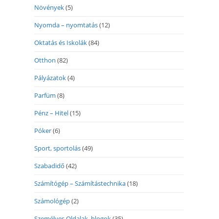
Növények
(5)
Nyomda – nyomtatás
(12)
Oktatás és Iskolák
(84)
Otthon
(82)
Pályázatok
(4)
Parfüm
(8)
Pénz – Hitel
(15)
Póker
(6)
Sport, sportolás
(49)
Szabadidő
(42)
Számítógép – Számítástechnika
(18)
Számológép
(2)
Személyes Oldalak, blogok
(35)