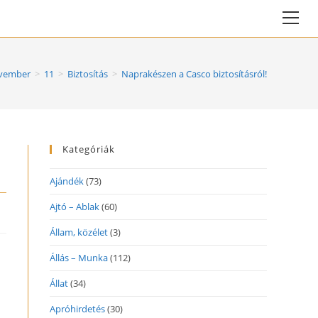
Vie
web
Me
vember
>
11
>
Biztosítás
>
Naprakészen a Casco biztosításról!
Kategóriák
Ajándék
(73)
Ajtó – Ablak
(60)
Állam, közélet
(3)
Állás – Munka
(112)
Állat
(34)
Apróhirdetés
(30)