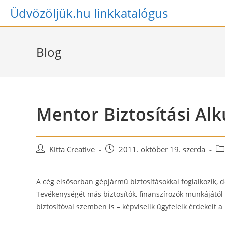
Skip
Üdvözöljük.hu linkkatalógus
to
content
Blog
Mentor Biztosítási Alk
Post
Post
Po
Kitta Creative
2011. október 19. szerda
author:
published:
ca
A cég elsősorban gépjármű biztosításokkal foglalkozik, de
Tevékenységét más biztosítók, finanszírozók munkájától f
biztosítóval szemben is – képviselik ügyfeleik érdekeit a l