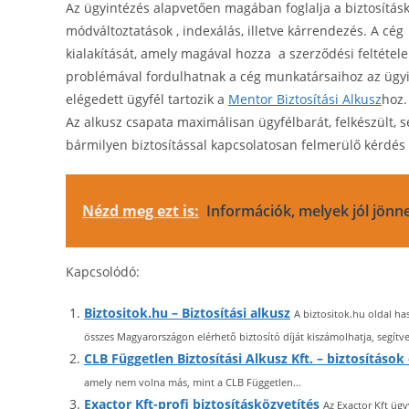
Az ügyintézés alapvetően magában foglalja a biztosításkö
módváltoztatások , indexálás, illetve kárrendezés. A cé
kialakítását, amely magával hozza a szerződési feltétele
problémával fordulhatnak a cég munkatársaihoz az ügyint
elégedett ügyfél tartozik a
Mentor Biztosítási Alkusz
hoz.
Az alkusz csapata maximálisan ügyfélbarát, felkészült, s
bármilyen biztosítással kapcsolatosan felmerülő kérdé
Nézd meg ezt is:
Információk, melyek jól jönn
Kapcsolódó:
Biztositok.hu – Biztosítási alkusz
A biztositok.hu oldal ha
összes Magyarországon elérhető biztosító díját kiszámolhatja, segítve 
CLB Független Biztosítási Alkusz Kft. – biztosítások
amely nem volna más, mint a CLB Független...
Exactor Kft-profi biztosításközvetítés
Az Exactor Kft ügy