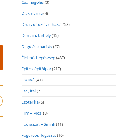
Csomagolás
(3)
Diákmunka
(4)
Divat, öltözet, ruházat
(58)
Domain, tárhely
(15)
Duguláselhárítás
(27)
Életmód, egészség
(487)
Építés, építőipar
(217)
Esküvő
(41)
Étel, ital
(73)
Ezoterika
(5)
pens
n
Film – Mozi
(8)
ew
indow
Fodrászat – Smink
(11)
Fogorvos, fogászat
(16)