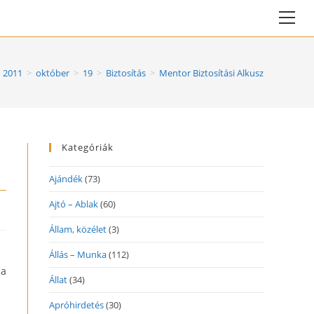
Vie
web
Me
2011
>
október
>
19
>
Biztosítás
>
Mentor Biztosítási Alkusz
Kategóriák
Ajándék
(73)
Ajtó – Ablak
(60)
Állam, közélet
(3)
Állás – Munka
(112)
 a
Állat
(34)
Apróhirdetés
(30)