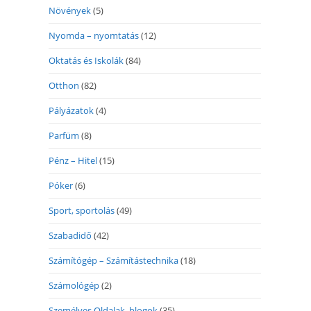
Növények
(5)
Nyomda – nyomtatás
(12)
Oktatás és Iskolák
(84)
Otthon
(82)
Pályázatok
(4)
Parfüm
(8)
Pénz – Hitel
(15)
Póker
(6)
Sport, sportolás
(49)
Szabadidő
(42)
Számítógép – Számítástechnika
(18)
Számológép
(2)
Személyes Oldalak, blogok
(35)