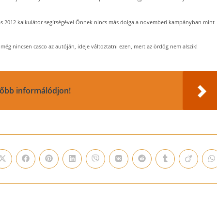
tás 2012 kalkulátor segítségével Önnek nincs más dolga a novemberi kampányban mint
még nincsen casco az autóján, ideje változtatni ezen, mert az ördög nem alszik!
Előbb informálódjon!
Opens
Opens
Opens
Opens
Opens
Opens
Opens
Opens
Opens
O
in
in
in
in
in
in
in
in
in
i
a
a
a
a
a
a
a
a
a
a
new
new
new
new
new
new
new
new
new
n
window
window
window
window
window
window
window
window
window
w