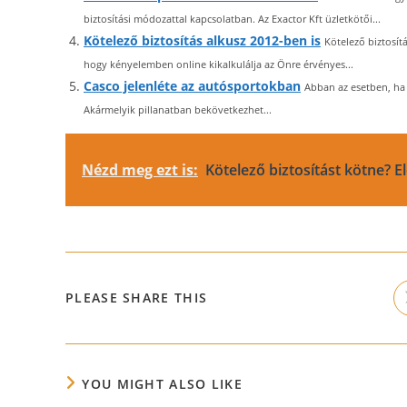
biztosítási módozattal kapcsolatban. Az Exactor Kft üzletkötői...
Kötelező biztosítás alkusz 2012-ben is
Kötelező biztosí
hogy kényelemben online kikalkulálja az Önre érvényes...
Casco jelenléte az autósportokban
Abban az esetben, ha 
Akármelyik pillanatban bekövetkezhet...
Nézd meg ezt is:
Kötelező biztosítást kötne? 
SHARE
PLEASE SHARE THIS
THIS
CONTENT
YOU MIGHT ALSO LIKE