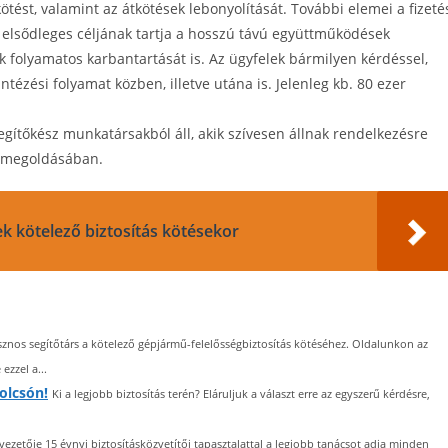
tést, valamint az átkötések lebonyolítását. További elemei a fizeté
g elsődleges céljának tartja a hosszú távú együttműködések
k folyamatos karbantartását is. Az ügyfelek bármilyen kérdéssel,
ézési folyamat közben, illetve utána is. Jelenleg kb. 80 ezer
egítőkész munkatársakból áll, akik szívesen állnak rendelkezésre
s megoldásában.
ek kötelező biztosítás kötésekor
sznos segítőtárs a kötelező gépjármű-felelősségbiztosítás kötéséhez. Oldalunkon az
ezzel a...
 olcsón!
Ki a legjobb biztosítás terén? Eláruljuk a választ erre az egyszerű kérdésre,
vezetője 15 évnyi biztosításközvetítői tapasztalattal a legjobb tanácsot adja minden