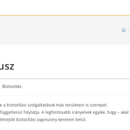
>
usz
st
Biztosítás
tegory:
 a biztosítási szolgáltatások más területein is szerepel.
üggetlenül folytatja. A legfontosabb irányelvek egyike, hogy – akár
étrejött biztosítási jogviszony keretein belül.