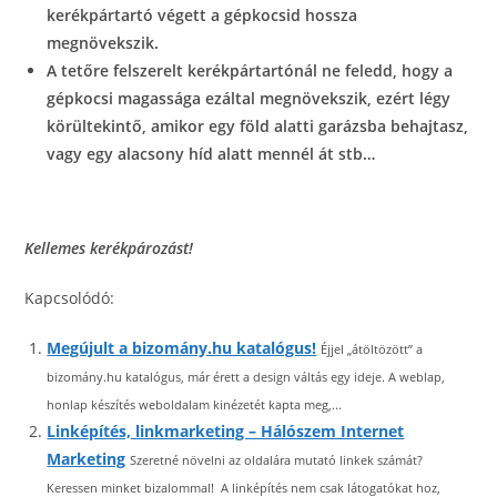
kerékpártartó végett a gépkocsid hossza
megnövekszik.
A tetőre felszerelt kerékpártartónál ne feledd, hogy a
gépkocsi magassága ezáltal megnövekszik, ezért légy
körültekintő, amikor egy föld alatti garázsba behajtasz,
vagy egy alacsony híd alatt mennél át stb…
Kellemes kerékpározást!
Kapcsolódó:
Megújult a bizomány.hu katalógus!
Éjjel „átöltözött” a
bizomány.hu katalógus, már érett a design váltás egy ideje. A weblap,
honlap készítés weboldalam kinézetét kapta meg,...
Linképítés, linkmarketing – Hálószem Internet
Marketing
Szeretné növelni az oldalára mutató linkek számát?
Keressen minket bizalommal! A linképítés nem csak látogatókat hoz,