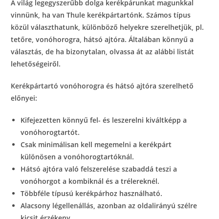
A világ legegyszerűbb dolga kerékpárunkat magunkkal
vinnünk, ha van Thule kerékpártartónk. Számos típus
közül választhatunk, különböző helyekre szerelhetjük, pl.
tetőre, vonóhorogra, hátsó ajtóra. Általában könnyű a
választás, de ha bizonytalan, olvassa át az alábbi listát
lehetőségeiről.
Kerékpártartó vonóhorogra és hátsó ajtóra szerelhető
előnyei:
Kifejezetten könnyű fel- és leszerelni kiváltképp a
vonóhorogtartót.
Csak minimálisan kell megemelni a kerékpárt
különösen a vonóhorogtartóknál.
Hátsó ajtóra való felszerelése szabaddá teszi a
vonóhorgot a kombiknál és a trélereknél.
Többféle típusú kerékpárhoz használható.
Alacsony légellenállás, azonban az oldalirányú szélre
kicsit érzékeny.