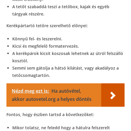
A tetőt szabaddá teszi a tetőbox, kajak és egyéb
tárgyak részére.
Kerékpártartó tetőre szerelhető előnyei:
Könnyű fel- és leszerelni.
Kicsi és megfelelő formatervezés.
A kerékpárok kicsit koszosak lehetnek az útról felszálló
kosztól.
Semmi sem gátolja a hátsó kilátást, vagy akadályoz a
tetőcsomagtartón.
Nézd meg ezt is:
Ha autóvétel,
akkor autovetel.org a helyes döntés
Fontos, hogy észben tartsd a következőket:
Mikor tolatsz, ne feledd hogy a hátulra felszerelt