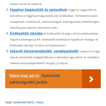
hanem növeli az oldalunk...
Függöny kiegészítők és tartozékok
Függöny kiegészítők és
tartozékok a Függönyország webáruház kínálatában. Termékeink között
szerepelnek a különböző, behúzószalagok, kikötőgombok, kikötőhorgok,
kikötőbojtok valamint dekorációs célú...
Értékesítők Iskolája
Az Értékesítők Iskolája a 20 éve értékesítéssel
foglalkozóSalesgroup Kft. értékesítők oktatásával foglalkozó részlege. Az
Értékesítők Iskolája 14 héten át folyamatosan...
Esküvői köszönetajándék, vendégajándék
Lassan itt a nagy
nap és szeretnétek megajándékozni a násznépet egy kedves és személyre
szabott köszönetajándékkal? Ha igen, jó helyen...
Nézd meg ezt is:
Automata
sebességváltó javítás
TAGS:
KERÉKPÁRTARTÓ
,
THULE