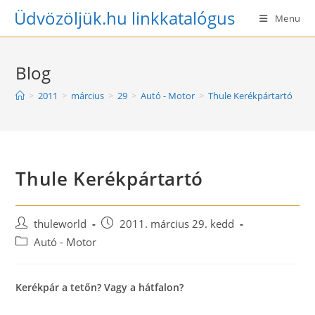
Skip
Üdvözöljük.hu linkkatalógus
Menu
to
content
Blog
>
2011
>
március
>
29
>
Autó - Motor
>
Thule Kerékpártartó
Thule Kerékpártartó
Post
Post
thuleworld
2011. március 29. kedd
author:
published:
Post
Autó - Motor
category:
Kerékpár a tetőn? Vagy a hátfalon?