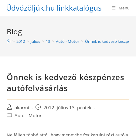
Skip
Üdvözöljük.hu linkkatalógus
Menu
to
content
Blog
>
2012
>
július
>
13
>
Autó - Motor
>
Önnek is kedvező készpénze
Önnek is kedvező készpénzes
autófelvásárlás
Post
Post
akarmi
2012. július 13. péntek
author:
published:
Post
Autó - Motor
category:
Ne féljen többé attól, hogy mennyibe fog kerülni régi autója