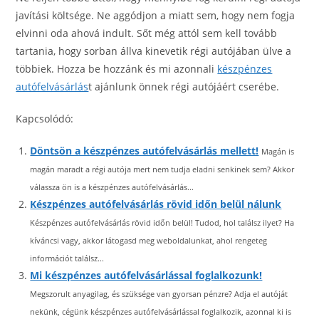
javítási költsége. Ne aggódjon a miatt sem, hogy nem fogja
elvinni oda ahová indult. Sőt még attól sem kell tovább
tartania, hogy sorban állva kinevetik régi autójában ülve a
többiek. Hozza be hozzánk és mi azonnali
készpénzes
autófelvásárlás
t ajánlunk önnek régi autójáért cserébe.
Kapcsolódó:
Döntsön a készpénzes autófelvásárlás mellett!
Magán is
magán maradt a régi autója mert nem tudja eladni senkinek sem? Akkor
válassza ön is a készpénzes autófelvásárlás...
Készpénzes autófelvásárlás rövid időn belül nálunk
Készpénzes autófelvásárlás rövid időn belül! Tudod, hol találsz ilyet? Ha
kíváncsi vagy, akkor látogasd meg weboldalunkat, ahol rengeteg
információt találsz...
Mi készpénzes autófelvásárlással foglalkozunk!
Megszorult anyagilag, és szüksége van gyorsan pénzre? Adja el autóját
nekünk, cégünk készpénzes autófelvásárlással foglalkozik, azonnal ki is