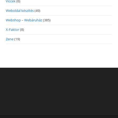
Viccek
(6)
Weboldal készítés
(49)
Webshop – Webáruház
(385)
X-Faktor
(8)
Zene
(19)