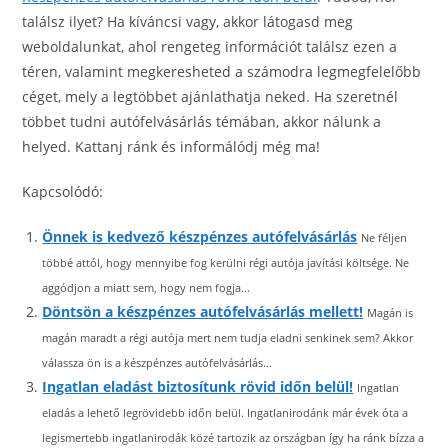
találsz ilyet? Ha kíváncsi vagy, akkor látogasd meg
weboldalunkat, ahol rengeteg információt találsz ezen a
téren, valamint megkeresheted a számodra legmegfelelőbb
céget, mely a legtöbbet ajánlathatja neked. Ha szeretnél
többet tudni autófelvásárlás témában, akkor nálunk a
helyed. Kattanj ránk és informálódj még ma!
Kapcsolódó:
Önnek is kedvező készpénzes autófelvásárlás
Ne féljen
többé attól, hogy mennyibe fog kerülni régi autója javítási költsége. Ne
aggódjon a miatt sem, hogy nem fogja...
Döntsön a készpénzes autófelvásárlás mellett!
Magán is
magán maradt a régi autója mert nem tudja eladni senkinek sem? Akkor
válassza ön is a készpénzes autófelvásárlás...
Ingatlan eladást biztosítunk rövid időn belül!
Ingatlan
eladás a lehető legrövidebb időn belül. Ingatlanirodánk már évek óta a
legismertebb ingatlanirodák közé tartozik az országban így ha ránk bízza a