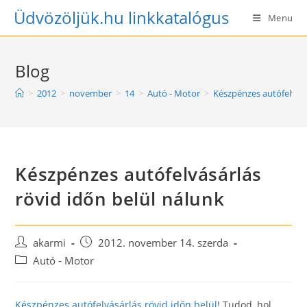
Skip
Üdvözöljük.hu linkkatalógus
Menu
to
content
Blog
>
2012
>
november
>
14
>
Autó - Motor
>
Készpénzes autófelvásá
Készpénzes autófelvásárlás
rövid időn belül nálunk
Post
Post
akarmi
2012. november 14. szerda
author:
published:
Post
Autó - Motor
category:
Készpénzes autófelvásárlás rövid időn belül
! Tudod, hol