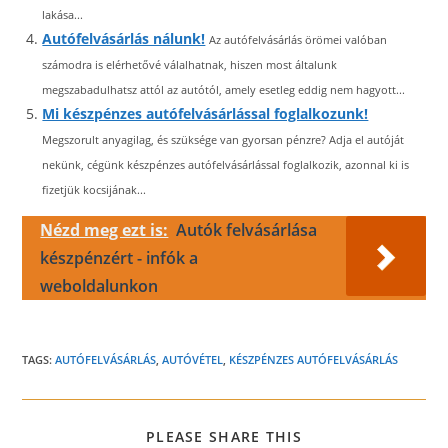
lakása...
Autófelvásárlás nálunk!
Az autófelvásárlás örömei valóban
számodra is elérhetővé válalhatnak, hiszen most általunk
megszabadulhatsz attól az autótól, amely esetleg eddig nem hagyott...
Mi készpénzes autófelvásárlással foglalkozunk!
Megszorult anyagilag, és szüksége van gyorsan pénzre? Adja el autóját
nekünk, cégünk készpénzes autófelvásárlással foglalkozik, azonnal ki is
fizetjük kocsijának...
Nézd meg ezt is:
Autók felvásárlása
készpénzért - infók a
weboldalunkon
TAGS:
AUTÓFELVÁSÁRLÁS
,
AUTÓVÉTEL
,
KÉSZPÉNZES AUTÓFELVÁSÁRLÁS
SHARE
PLEASE SHARE THIS