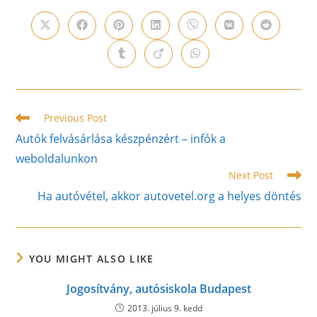
THIS
CONTENT
Opens
Opens
Opens
Opens
Opens
Opens
Opens
in
in
in
in
in
in
in
a
a
a
a
a
a
a
Opens
Opens
Opens
new
new
new
new
new
new
new
in
in
in
window
window
window
window
window
window
window
a
a
a
new
new
new
window
window
window
Read
Previous Post
more
Autók felvásárlása készpénzért – infók a
articles
weboldalunkon
Next Post
Ha autóvétel, akkor autovetel.org a helyes döntés
YOU MIGHT ALSO LIKE
Jogosítvány, autósiskola Budapest
2013. július 9. kedd