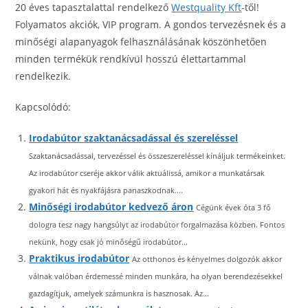
20 éves tapasztalattal rendelkező
Westquality
Kft
-től!
Folyamatos akciók, VIP program. A gondos tervezésnek és a
minőségi alapanyagok felhasználásának köszönhetően
minden termékük rendkívül hosszú élettartammal
rendelkezik.
Kapcsolódó:
Irodabútor szaktanácsadással és szereléssel
Szaktanácsadással, tervezéssel és összeszereléssel kínáljuk termékeinket.
Az irodabútor cseréje akkor válik aktuálissá, amikor a munkatársak
gyakori hát és nyakfájásra panaszkodnak....
Minőségi irodabútor kedvező áron
Cégünk évek óta 3 fő
dologra tesz nagy hangsúlyt az irodabútor forgalmazása közben. Fontos
nekünk, hogy csak jó minőségű irodabútor...
Praktikus irodabútor
Az otthonos és kényelmes dolgozók akkor
válnak valóban érdemessé minden munkára, ha olyan berendezésekkel
gazdagítjuk, amelyek számunkra is hasznosak. Az...