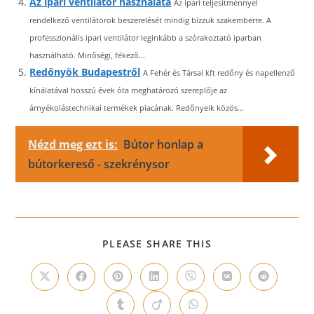
Az ipari ventilátor használata
Az ipari teljesítménnyel
rendelkező ventilátorok beszerelését mindig bízzuk szakemberre. A
professzionális ipari ventilátor leginkább a szórakoztató iparban
használható. Minőségi, fékező...
Redőnyök Budapestről
A Fehér és Társai kft redőny és napellenző
kínálatával hosszú évek óta meghatározó szereplője az
árnyékolástechnikai termékek piacának. Redőnyeik közös...
Nézd meg ezt is:
Bútor honlap a
bútorkereső - szekrénysor
SHARE
PLEASE SHARE THIS
THIS
CONTENT
Opens
Opens
Opens
Opens
Opens
Opens
Opens
in
in
in
in
in
in
in
a
a
a
a
a
a
a
Opens
Opens
Opens
new
new
new
new
new
new
new