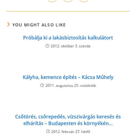
in
in
in
window
window
window
window
window
window
window
a
a
a
new
new
new
window
window
window
YOU MIGHT ALSO LIKE
Próbálja ki a lakásbiztosítás kalkulátort
2012. október 3. szerda
Kályha, kemence építés – Kácsa Műhely
2011. augusztus 25. csütörtök
Csőtörés, csőrepedés, vízszivárgás keresés és
elhárítás – Budapesten és környékén…
2012. február 27. hétfő