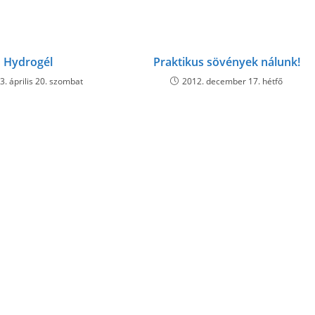
window
window
window
window
window
window
window
window
window
w
Hydrogél
Praktikus sövények nálunk!
3. április 20. szombat
2012. december 17. hétfő