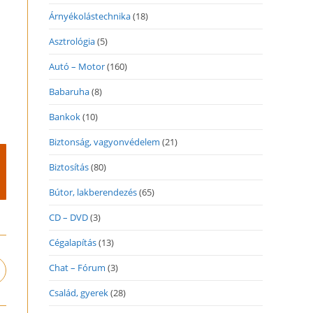
Árnyékolástechnika
(18)
Asztrológia
(5)
Autó – Motor
(160)
Babaruha
(8)
Bankok
(10)
Biztonság, vagyonvédelem
(21)
Biztosítás
(80)
Bútor, lakberendezés
(65)
CD – DVD
(3)
Cégalapítás
(13)
Chat – Fórum
(3)
pens
n
Család, gyerek
(28)
ew