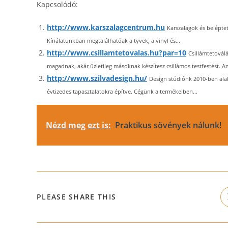
Kapcsolódó:
http://www.karszalagcentrum.hu
Karszalagok és belépte
Kínálatunkban megtalálhatóak a tyvek, a vinyl és...
http://www.csillamtetovalas.hu?par=10
Csillámtetoválá
magadnak, akár üzletileg másoknak készítesz csillámos testfestést. Az 
http://www.szilvadesign.hu/
Design stúdiónk 2010-ben alak
évtizedes tapasztalatokra építve. Cégünk a termékeiben...
Nézd meg ezt is:
Praktikus sövények nálunk!
SHARE
PLEASE SHARE THIS
THIS