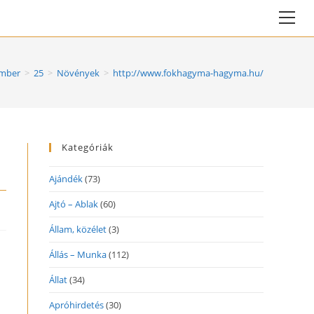
Vie
web
Me
mber
>
25
>
Növények
>
http://www.fokhagyma-hagyma.hu/
Kategóriák
Ajándék
(73)
Ajtó – Ablak
(60)
Állam, közélet
(3)
Állás – Munka
(112)
Állat
(34)
Apróhirdetés
(30)