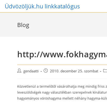
Skip
Üdvözöljük.hu linkkatalógus
to
content
Blog
http://www.fokhagym
Post
Post
Po
gendaatti
2010. december 25. szombat
author:
published:
ca
Közvetlenül a termelőtől vásárolhatja meg mindig friss 
leveszöldségek nagy választékban szerepelnek kínálatu
hagyományos vöröshagyma mellett néhány hagyma-különl