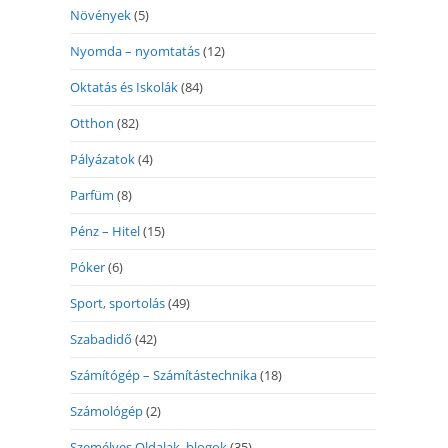
Növények
(5)
Nyomda – nyomtatás
(12)
Oktatás és Iskolák
(84)
Otthon
(82)
Pályázatok
(4)
Parfüm
(8)
Pénz – Hitel
(15)
Póker
(6)
Sport, sportolás
(49)
Szabadidő
(42)
Számítógép – Számítástechnika
(18)
Számológép
(2)
Személyes Oldalak, blogok
(35)