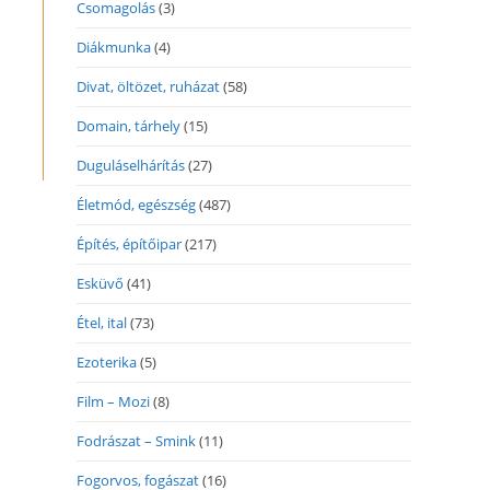
indow
Csomagolás
(3)
Diákmunka
(4)
Divat, öltözet, ruházat
(58)
Domain, tárhely
(15)
Duguláselhárítás
(27)
Életmód, egészség
(487)
Építés, építőipar
(217)
Esküvő
(41)
Étel, ital
(73)
Ezoterika
(5)
Film – Mozi
(8)
Fodrászat – Smink
(11)
Fogorvos, fogászat
(16)