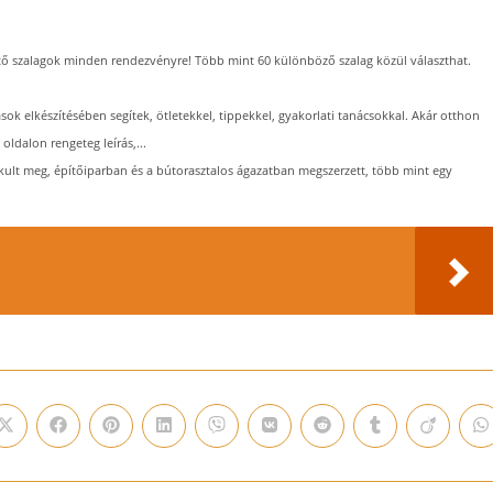
tő szalagok minden rendezvényre! Több mint 60 különböző szalag közül választhat.
sok elkészítésében segítek, ötletekkel, tippekkel, gyakorlati tanácsokkal. Akár otthon
oldalon rengeteg leírás,...
ult meg, építőiparban és a bútorasztalos ágazatban megszerzett, több mint egy
Opens
Opens
Opens
Opens
Opens
Opens
Opens
Opens
Opens
O
in
in
in
in
in
in
in
in
in
i
a
a
a
a
a
a
a
a
a
a
new
new
new
new
new
new
new
new
new
n