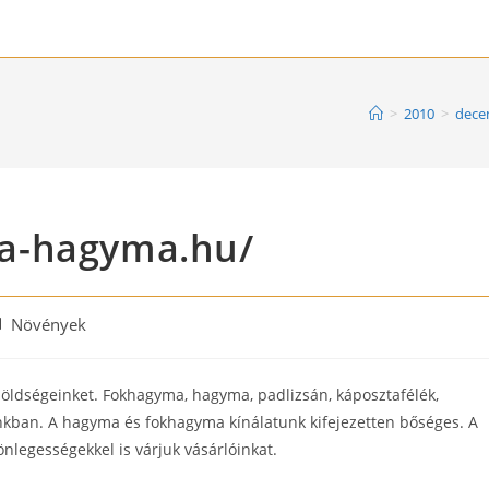
>
2010
>
dece
a-hagyma.hu/
st
Növények
tegory:
zöldségeinket. Fokhagyma, hagyma, padlizsán, káposztafélék,
nkban. A hagyma és fokhagyma kínálatunk kifejezetten bőséges. A
egességekkel is várjuk vásárlóinkat.