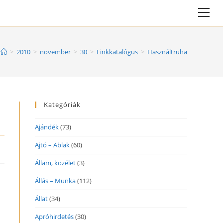
Vie
web
Me
>
2010
>
november
>
30
>
Linkkatalógus
>
Használtruha
Kategóriák
Ajándék
(73)
Ajtó – Ablak
(60)
Állam, közélet
(3)
Állás – Munka
(112)
Állat
(34)
Apróhirdetés
(30)