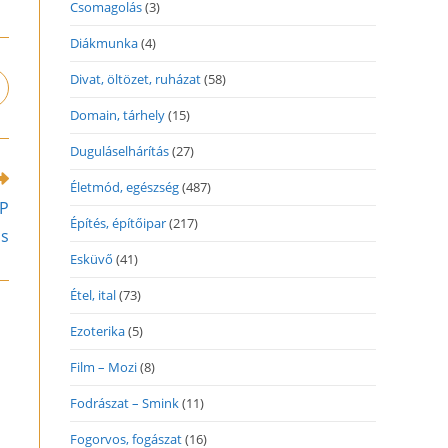
Csomagolás
(3)
Diákmunka
(4)
Divat, öltözet, ruházat
(58)
pens
n
Domain, tárhely
(15)
ew
indow
Duguláselhárítás
(27)
Életmód, egészség
(487)
DP
Építés, építőipar
(217)
us
Esküvő
(41)
Étel, ital
(73)
Ezoterika
(5)
Film – Mozi
(8)
Fodrászat – Smink
(11)
Fogorvos, fogászat
(16)