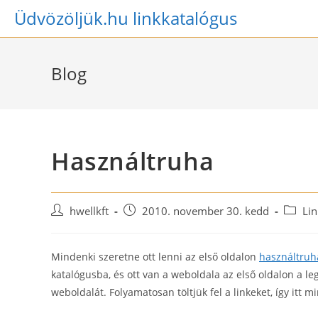
Skip
Üdvözöljük.hu linkkatalógus
to
content
Blog
Használtruha
Post
Post
Post
hwellkft
2010. november 30. kedd
Lin
author:
published:
categor
Mindenki szeretne ott lenni az első oldalon
használtruh
katalógusba, és ott van a weboldala az első oldalon a l
weboldalát. Folyamatosan töltjük fel a linkeket, így itt