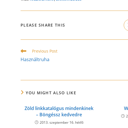
SHARE
PLEASE SHARE THIS
THIS
CONTENT
Read
Previous Post
more
Használtruha
articles
YOU MIGHT ALSO LIKE
Zöld linkkatalógus mindenkinek
W
– Böngéssz kedvedre
2
2013. szeptember 16. hétfő