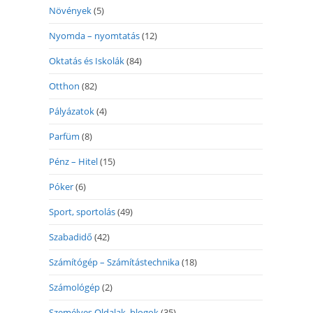
Növények
(5)
Nyomda – nyomtatás
(12)
Oktatás és Iskolák
(84)
Otthon
(82)
Pályázatok
(4)
Parfüm
(8)
Pénz – Hitel
(15)
Póker
(6)
Sport, sportolás
(49)
Szabadidő
(42)
Számítógép – Számítástechnika
(18)
Számológép
(2)
Személyes Oldalak, blogok
(35)