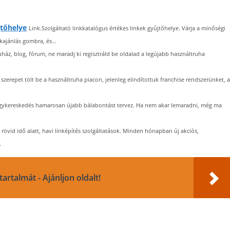
jtőhelye
Link.Szolgáltató linkkatalógus értékes linkek gyűjtőhelye. Várja a minőségi
kajánlás gombra, és...
ház, blog, fórum, ne maradj ki regisztráld be oldalad a legújabb használtruha
zerepet tölt be a használtruha piacon, jelenleg elindítottuk franchise rendszerünket, a
gykereskedés hamarosan újabb bálabontást tervez. Ha nem akar lemaradni, még ma
 rövid idő alatt, havi linképítés szolgáltatások. Minden hónapban új akciós,
.
artalmát - Ajánljon oldalt!