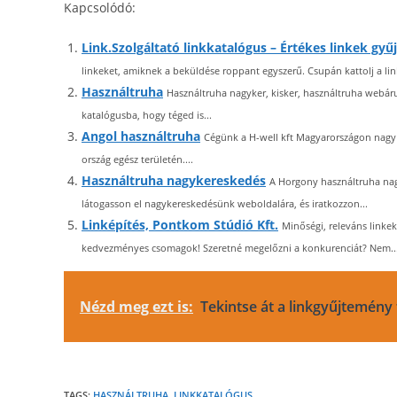
Kapcsolódó:
Link.Szolgáltató linkkatalógus – Értékes linkek gyű
linkeket, amiknek a beküldése roppant egyszerű. Csupán kattolj a lin
Használtruha
Használtruha nagyker, kisker, használtruha webáru
katalógusba, hogy téged is...
Angol használtruha
Cégünk a H-well kft Magyarországon nagy s
ország egész területén....
Használtruha nagykereskedés
A Horgony használtruha na
látogasson el nagykereskedésünk weboldalára, és iratkozzon...
Linképítés, Pontkom Stúdió Kft.
Minőségi, releváns linkek
kedvezményes csomagok! Szeretné megelőzni a konkurenciát? Nem..
Nézd meg ezt is:
Tekintse át a linkgyűjtemény t
TAGS:
HASZNÁLTRUHA
,
LINKKATALÓGUS