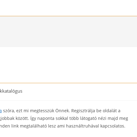
kkatalógus
y:
a
szóra, ezt mi megtesszük Önnek. Regisztrálja be oldalát a
egjobbak között. Így naponta sokkal több látogató nézi majd meg
 minden link megtalálható lesz ami használtruhával kapcsolatos.