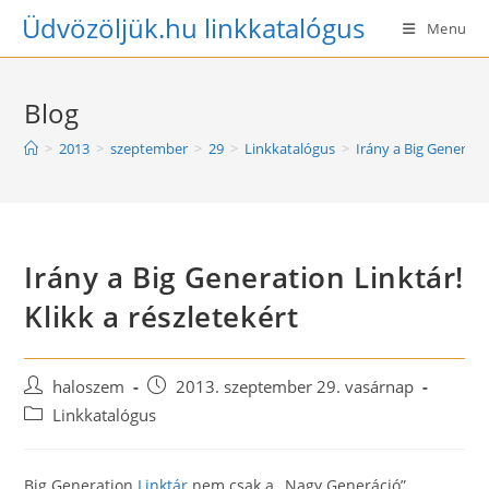
Skip
Üdvözöljük.hu linkkatalógus
Menu
to
content
Blog
>
2013
>
szeptember
>
29
>
Linkkatalógus
>
Irány a Big Generatio
Irány a Big Generation Linktár!
Klikk a részletekért
Post
Post
haloszem
2013. szeptember 29. vasárnap
author:
published:
Post
Linkkatalógus
category:
Big Generation
Linktár
nem csak a „Nagy Generáció”