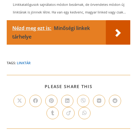
Linkkatalógusok sajnálatos módon bezárnak, de örvendetes módon új
linktárak is jönnek létre. Ha van egy kedvenc, magyar linked vagy csak...
Nézd meg ezt is:
Minőségi linkek
tárhelye
TAGS:
LINKTÁR
SHARE
PLEASE SHARE THIS
THIS
CONTENT
Opens
Opens
Opens
Opens
Opens
Opens
Opens
in
in
in
in
in
in
in
a
a
a
a
a
a
a
Opens
Opens
Opens
new
new
new
new
new
new
new
in
in
in
window
window
window
window
window
window
window
a
a
a
new
new
new
window
window
window