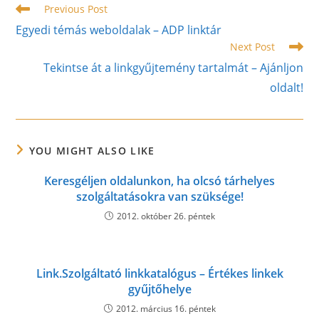
Read
Previous Post
more
Egyedi témás weboldalak – ADP linktár
articles
Next Post
Tekintse át a linkgyűjtemény tartalmát – Ajánljon
oldalt!
YOU MIGHT ALSO LIKE
Keresgéljen oldalunkon, ha olcsó tárhelyes
szolgáltatásokra van szüksége!
2012. október 26. péntek
Link.Szolgáltató linkkatalógus – Értékes linkek
gyűjtőhelye
2012. március 16. péntek