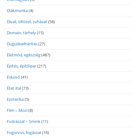
Diákmunka
(4)
Divat, öltözet, ruházat
(58)
Domain, tárhely
(15)
Duguláselhárítás
(27)
Életmód, egészség
(487)
Építés, építőipar
(217)
Esküvő
(41)
Étel, ital
(73)
Ezoterika
(5)
Film – Mozi
(8)
Fodrászat – Smink
(11)
Fogorvos, fogászat
(16)