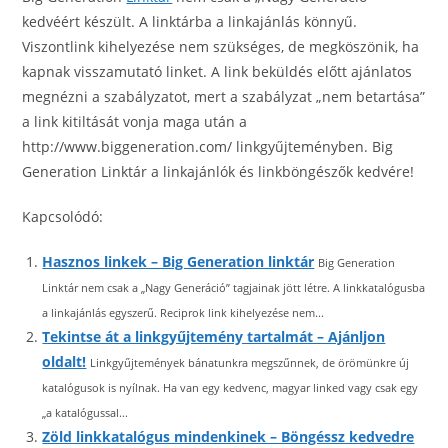
kedvéért készült. A linktárba a linkajánlás könnyű.
Viszontlink kihelyezése nem szükséges, de megköszönik, ha
kapnak visszamutató linket. A link beküldés előtt ajánlatos
megnézni a szabályzatot, mert a szabályzat „nem betartása”
a link kitiltását vonja maga után a
http://www.biggeneration.com/ linkgyűjteményben. Big
Generation Linktár a linkajánlók és linkböngészők kedvére!
Kapcsolódó:
Hasznos linkek – Big Generation linktár
Big Generation
Linktár nem csak a „Nagy Generáció” tagjainak jött létre. A linkkatalógusba
a linkajánlás egyszerű. Reciprok link kihelyezése nem...
Tekintse át a linkgyűjtemény tartalmát – Ajánljon
oldalt!
Linkgyűjtemények bánatunkra megszűnnek, de örömünkre új
katalógusok is nyílnak. Ha van egy kedvenc, magyar linked vagy csak egy
„a katalógussal...
Zöld linkkatalógus mindenkinek – Böngéssz kedvedre