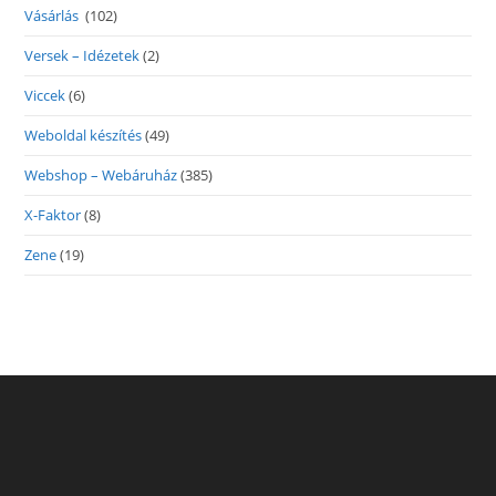
Vásárlás
(102)
Versek – Idézetek
(2)
Viccek
(6)
Weboldal készítés
(49)
Webshop – Webáruház
(385)
X-Faktor
(8)
Zene
(19)