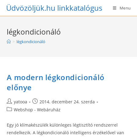
Skip
Üdvözöljük.hu linkkatalógus
Menu
to
content
légkondicionáló
>
légkondicionáló
A modern légkondicionáló
előnye
Post
Post
yatooa
2014. december 24. szerda
author:
published:
Post
Webshop - Webáruház
category:
Egy jó klímakészülék különleges légtisztító rendszerrel
rendelkezik. A légkondicionáló intelligens érzékelővel van