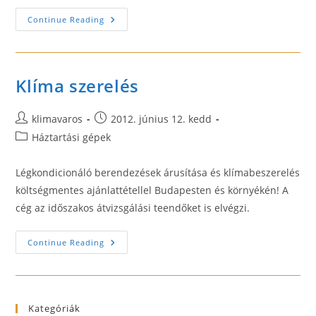
Klímaoutlet
Continue Reading
Klíma
Akció
Klíma szerelés
Post
Post
klimavaros
2012. június 12. kedd
author:
published:
Post
Háztartási gépek
category:
Légkondicionáló berendezések árusítása és klímabeszerelés
költségmentes ajánlattétellel Budapesten és környékén! A
cég az időszakos átvizsgálási teendőket is elvégzi.
Klíma
Continue Reading
Szerelés
Kategóriák