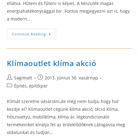
ellátva. Hűteni és fűteni is képes. A készülék magas
energiahatékonysággal bír. Fontos megjegyezni azt is, hogy
a modern…
A
Continue Reading
Modern
Légkondicionáló
Előnye
Klímaoutlet klíma akció
Post
Post
Sagimatt
2013. június 30. vasárnap
author:
published:
Post
Építés, építőipar
category:
Klímát szeretne vásárolni,de még nem tudja, hogy hol
kezdje el? Klímaoutlet cégünk klíma akció, olcsó klíma,
hőszivattyú, mobilklíma, klíma ár, légkondicionáló
termékeinket kínálja fel az érdeklődőknek.Látogassa meg
oldalunkat és tudjon…