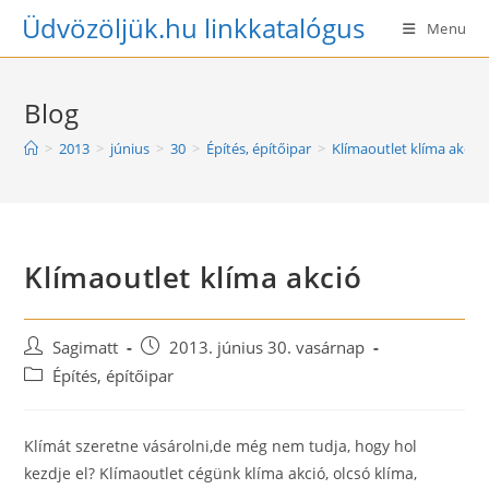
Skip
Üdvözöljük.hu linkkatalógus
Menu
to
content
Blog
>
2013
>
június
>
30
>
Építés, építőipar
>
Klímaoutlet klíma akció
Klímaoutlet klíma akció
Post
Post
Sagimatt
2013. június 30. vasárnap
author:
published:
Post
Építés, építőipar
category:
Klímát szeretne vásárolni,de még nem tudja, hogy hol
kezdje el? Klímaoutlet cégünk klíma akció, olcsó klíma,