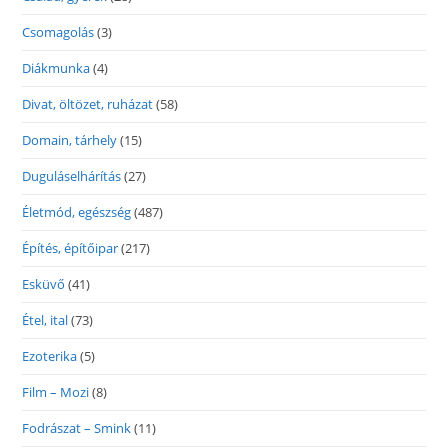
Csomagolás
(3)
Diákmunka
(4)
Divat, öltözet, ruházat
(58)
Domain, tárhely
(15)
Duguláselhárítás
(27)
Életmód, egészség
(487)
Építés, építőipar
(217)
Esküvő
(41)
Étel, ital
(73)
Ezoterika
(5)
Film – Mozi
(8)
Fodrászat – Smink
(11)