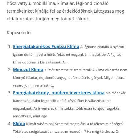
hőszivattyú, mobilklíma, klíma ár, légkondicionáló
termékeinket kínálja fel az érdeklődőknek.Látogassa meg
oldalunkat és tudjon meg többet rólunk.
Kapcsolódó:
Energiatakarékos Fujitsu klíma
A légkondicionáló a nyáron
igazán üdítő, mivel a hűtés fokát mi magunk állíthatjuk be. A Fujitsu
klímák optimális kialakításúak. A...
Minuzol Klíma
Klímát szeretne felszereltetni? A klíma választás nem
könnyű feladat, és jelentős anyagi befektetést is igényel. Milyen típust
vásároljon, inverterest –...
Energiahatékony, modern inverteres klíma
Ma már akár
háromszög alakú légkondicionáló készüléket is választhatunk
magunknak. Az inverteres klíma sokkal több extra tulajdonságokkal
rendelkezik, mint egy...
Klíma
Klímát vásárolna? Szeretné megtalálni a tökéletes minőséget?
Tökéletes szolgáltatásban szeretne részesülni? Ha még kérdés az Ön