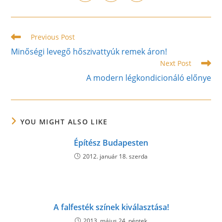
in
in
in
window
window
window
window
window
window
window
a
a
a
new
new
new
window
window
window
Read
Previous Post
more
Minőségi levegő hőszivattyúk remek áron!
articles
Next Post
A modern légkondicionáló előnye
YOU MIGHT ALSO LIKE
Építész Budapesten
2012. január 18. szerda
A falfesték színek kiválasztása!
2013. május 24. péntek