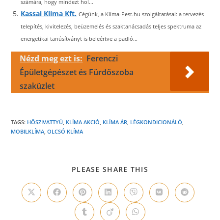
számára, hogy mindezt hol...
Kassai Klíma Kft.
Cégünk, a Klíma-Pest.hu szolgáltatásai: a tervezés
telepítés, kivitelezés, beüzemelés és szaktanácsadás teljes spektruma az
energetikai tanúsítványt is beleértve a padló...
Nézd meg ezt is:
Ferenczi
Épületgépészet és Fürdőszoba
szaküzlet
TAGS:
HŐSZIVATTYÚ
,
KLÍMA AKCIÓ
,
KLÍMA ÁR
,
LÉGKONDICIONÁLÓ
,
MOBILKLÍMA
,
OLCSÓ KLÍMA
SHARE
PLEASE SHARE THIS
THIS
CONTENT
Opens
Opens
Opens
Opens
Opens
Opens
Opens
in
in
in
in
in
in
in
a
a
a
a
a
a
a
Opens
Opens
Opens
new
new
new
new
new
new
new