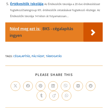
Értékesítők Iskolája
Az Értékesítők Iskolája a 20 éve értékesítéssel
foglalkozóSalesgroup Kft. értékesítők oktatásával foglalkozó részlege. Az
Értékesítők Iskolája 14 héten át folyamatosan...
Nézd meg ezt is:
BKS - cégalapítás
ingyen
TAGS:
CÉGALAPÍTÁS
,
PÁLYÁZAT
,
TÁMOGATÁS
SHARE
PLEASE SHARE THIS
THIS
CONTENT
Opens
Opens
Opens
Opens
Opens
Opens
Opens
in
in
in
in
in
in
in
a
a
a
a
a
a
a
Opens
Opens
Opens
new
new
new
new
new
new
new
in
in
in
window
window
window
window
window
window
window
a
a
a
new
new
new