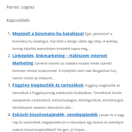
Forrás: Logosz
Kapcsolódó:
Megújult a bizomány.hu katalógus!
Éjjel „átöltözött” a
bizomány.hu katalógus, már érett a design váltás egy ideje. A weblap,
honlap készítés weboldalam kinézetét kapta meg,...
Linképítés, linkmarketing – Hálószem Internet
Marketing
Szeretné növelni az oldalára mutató linkek számát?
Keressen minket bizalommal! A linképítés nem csak látogatókat hoz,
hanem növeli az oldalunk...
Függöny kiegészítők és tartozékok
Függöny kiegészítők és
tartozékok a Függönyország webáruház kínálatában. Termékeink között
szerepelnek a különböző, behúzószalagok, kikötőgombok, kikötőhorgok,
kikötőbojtok valamint dekorációs célú...
Esküvői köszönetajándék, vendégajándék
Lassan itt a nagy
nap és szeretnétek megajándékozni a násznépet egy kedves és személyre
szabott köszönetajándékkal? Ha igen, jó helyen...