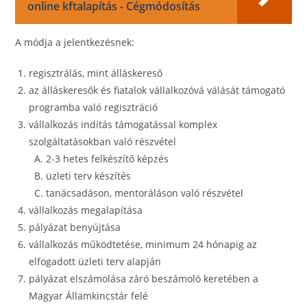
online kftalapítás - Cégmódosítás
A módja a jelentkezésnek:
regisztrálás, mint álláskereső
az álláskeresők és fiatalok vállalkozóvá válását támogató
programba való regisztráció
vállalkozás indítás támogatással komplex
szolgáltatásokban való részvétel
2-3 hetes felkészítő képzés
üzleti terv készítés
tanácsadáson, mentoráláson való részvétel
vállalkozás megalapítása
pályázat benyújtása
vállalkozás működtetése, minimum 24 hónapig az
elfogadott üzleti terv alapján
pályázat elszámolása záró beszámoló keretében a
Magyar Államkincstár felé