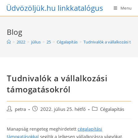
Skip
Üdvözöljük.hu linkkatalógus
Menu
to
content
Blog
>
2022
>
július
>
25
>
Cégalapítás
>
Tudnivalók a vállalkozási tá
Tudnivalók a vállalkozási
támogatásokról
Post
Post
Post
petra
2022. július 25. hétfő
Cégalapítás
author:
published:
category:
Manapság rengeteg meghirdetett
cégalapítási
támogatásokkal
segítik a lelkesen vállalkozásra vágyókat.