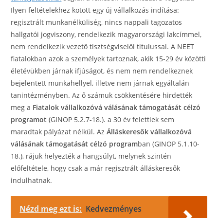
Ilyen feltételekhez kötött egy új vállalkozás indítása:
regisztrált munkanélküliség, nincs nappali tagozatos
hallgatói jogviszony, rendelkezik magyarországi lakcímmel,
nem rendelkezik vezető tisztségviselői titulussal. A NEET
fiatalokban azok a személyek tartoznak, akik 15-29 év közötti
életévükben járnak ifjúságot, és nem nem rendelkeznek
bejelentett munkahellyel, illetve nem járnak egyáltalán
tanintézményben. Az ő számuk csökkentésére hirdették
meg a
Fiatalok vállalkozóvá válásának támogatását célzó
programot
(GINOP 5.2.7-18.). a 30 év felettiek sem
maradtak pályázat nélkül. Az
Álláskeresők vállalkozóvá
válásának támogatását célzó program
ban (GINOP 5.1.10-
18.), rájuk helyezték a hangsúlyt, melynek szintén
előfeltétele, hogy csak a már regisztrált álláskeresők
indulhatnak.
Nézd meg ezt is:
Kedvezményes