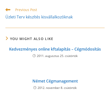
window
window
window
Read
Previous Post
more
Üzleti Terv készítés kisvállalkozóknak
articles
YOU MIGHT ALSO LIKE
Kedvezményes online kftalapítás – Cégmódosítás
2011. augusztus 25. csütörtök
Német Cégmanagement
2012. november 8. csütörtök