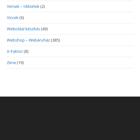
Versek – Idézetek
(2)
Viccek
(6)
Weboldal készítés
(49)
Webshop – Webáruház
(385)
X-Faktor
(8)
Zene
(19)