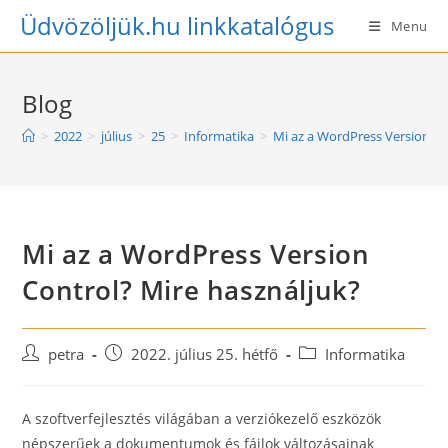
Skip
Üdvözöljük.hu linkkatalógus
Menu
to
content
Blog
>
2022
>
július
>
25
>
Informatika
>
Mi az a WordPress Version Co
Mi az a WordPress Version
Control? Mire használjuk?
Post
Post
Post
petra
2022. július 25. hétfő
Informatika
author:
published:
category:
A szoftverfejlesztés világában a verziókezelő eszközök
népszerűek a dokumentumok és fájlok változásainak