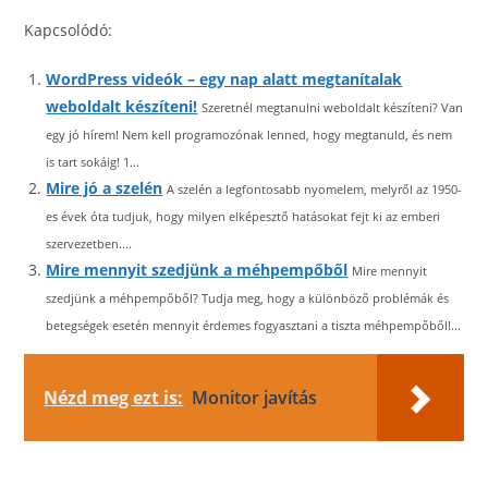
Kapcsolódó:
WordPress videók – egy nap alatt megtanítalak
weboldalt készíteni!
Szeretnél megtanulni weboldalt készíteni? Van
egy jó hírem! Nem kell programozónak lenned, hogy megtanuld, és nem
is tart sokáig! 1...
Mire jó a szelén
A szelén a legfontosabb nyomelem, melyről az 1950-
es évek óta tudjuk, hogy milyen elképesztő hatásokat fejt ki az emberi
szervezetben....
Mire mennyit szedjünk a méhpempőből
Mire mennyit
szedjünk a méhpempőből? Tudja meg, hogy a különböző problémák és
betegségek esetén mennyit érdemes fogyasztani a tiszta méhpempőből!...
Nézd meg ezt is:
Monitor javítás