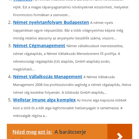
rejlik. Ezt a magas tápanyagtartalmú növényeknek köszönheti, melyeket
finomrostos formában a szervezet...
Német nyelvtanfolyam Budapesten
A német nyelv
napjainkban egyre népszerűbb. Bár a több világnyelvhez képest még
mindig relatíve alacsony az anyanyelvi beszélők száma, viszont...
Német Cégmanagement
Német vállalkozások menedzselése,
német cégalapítás, a Német Vállalkozás Menedzsment fő profilja. A
németországi cégalapítás (UG alapítás, GmbH alapítás) során,
megbízható...
Német Vállalkozás Management
A Német Vállakozás
Management 2008 óta professzionális segítség a német cégalapítás, illetve
német cég kezelése folyamán. A többszáz GmbH alapítás,...
Wellstar imune alga komplex
Az Imune alga kapszula többek
közt a zöld és a kék alga legfontosabb hatóanyagait is tartalmazza. A
mikroalgák régóta a...
Nézd meg ezt is:
A barátcserje