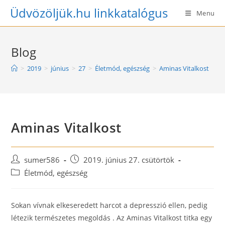
Skip
Üdvözöljük.hu linkkatalógus
Menu
to
content
Blog
>
2019
>
június
>
27
>
Életmód, egészség
>
Aminas Vitalkost
Aminas Vitalkost
Post
Post
sumer586
2019. június 27. csütörtök
author:
published:
Post
Életmód, egészség
category:
Sokan vívnak elkeseredett harcot a depresszió ellen, pedig
létezik természetes megoldás . Az Aminas Vitalkost titka egy