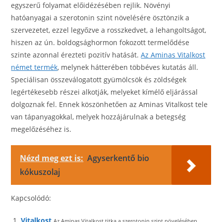
egyszerű folyamat előidézésében rejlik. Növényi
hatóanyagai a szerotonin szint növelésére ösztönzik a
szervezetet, ezzel legyőzve a rosszkedvet, a lehangoltságot,
hiszen az ún. boldogsághormon fokozott termelődése
szinte azonnal érezteti pozitív hatását.
Az Aminas Vitalkost
német termék
, melynek hátterében többéves kutatás áll.
Speciálisan összeválogatott gyümölcsök és zöldségek
legértékesebb részei alkotják, melyeket kímélő eljárással
dolgoznak fel. Ennek köszönhetően az Aminas Vitalkost tele
van tápanyagokkal, melyek hozzájárulnak a betegség
megelőzéséhez is.
Nézd meg ezt is:
Agyserkentő bio
kókuszolaj
Kapcsolódó:
Vitalkost
Az Aminas Vitalkost titka a szerotonin szint növelésében