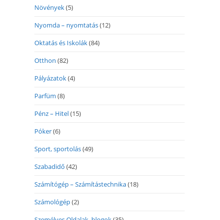
Növények
(5)
Nyomda – nyomtatás
(12)
Oktatás és Iskolák
(84)
Otthon
(82)
Pályázatok
(4)
Parfüm
(8)
Pénz – Hitel
(15)
Póker
(6)
Sport, sportolás
(49)
Szabadidő
(42)
Számítógép – Számítástechnika
(18)
Számológép
(2)
Személyes Oldalak, blogok
(35)