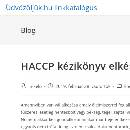
Skip
Üdvözöljük.hu linkkatalógus
to
content
Blog
HACCP kézikönyv elké
Post
Post
Post
linkelo
2019. február 28. csütörtök
Él
author:
published:
catego
Amennyiben van vállalkozása amely élelmiszerrel foglalk
fűszeres, esetleg hentesbolt vagy pékség, tejjel, sajtta
No nem akkor kell gondolkozni amikor már bejelentkeze
ugyanis nem tréfa dolog ez nem csak a dokumentumok gy