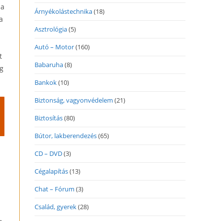
 a
Árnyékolástechnika
(18)
a
Asztrológia
(5)
Autó – Motor
(160)
t
Babaruha
(8)
g
Bankok
(10)
Biztonság, vagyonvédelem
(21)
Biztosítás
(80)
Bútor, lakberendezés
(65)
CD – DVD
(3)
Cégalapítás
(13)
Chat – Fórum
(3)
Család, gyerek
(28)