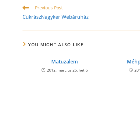
CONTENT
Read
Previous Post
more
CukrászNagyker Webáruház
articles
YOU MIGHT ALSO LIKE
Matuzalem
Méhp
2012. március 26. hétfő
201