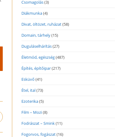
t
Csomagolás
(3)
Diákmunka
(4)
Divat, öltözet, ruházat
(58)
Domain, tárhely
(15)
Duguláselhárítás
(27)
Életmód, egészség
(487)
Építés, építőipar
(217)
Esküvő
(41)
Étel, ital
(73)
Ezoterika
(5)
Film – Mozi
(8)
pens
n
Fodrászat – Smink
(11)
ew
Fogorvos, fogászat
(16)
indow