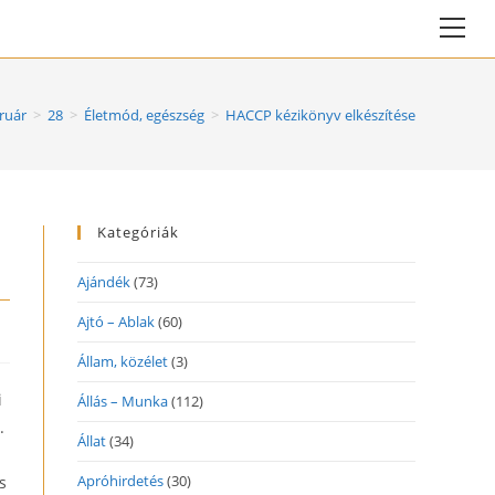
Vie
web
Me
ruár
>
28
>
Életmód, egészség
>
HACCP kézikönyv elkészítése
Kategóriák
Ajándék
(73)
Ajtó – Ablak
(60)
Állam, közélet
(3)
i
Állás – Munka
(112)
.
Állat
(34)
Apróhirdetés
(30)
s