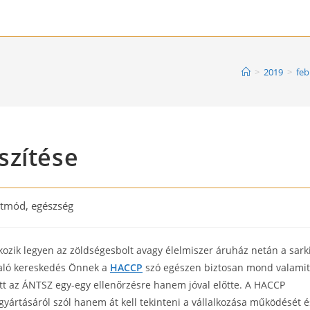
>
2019
>
feb
szítése
etmód, egészség
ry:
ozik legyen az zöldségesbolt avagy élelmiszer áruház netán a sark
l való kereskedés Önnek a
HACCP
szó egészen biztosan mond valamit
tt az ÁNTSZ egy-egy ellenőrzésre hanem jóval előtte. A HACCP
ártásáról szól hanem át kell tekinteni a vállalkozása működését é