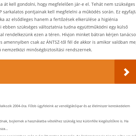
 át kell gondolni, hogy megfelelően jár-e el. Tehát nem szükséges
 sarkalatos pontjainak kell megfelelni a működés során. Ez egyfajt
 az elsődleges hanem a fertőzések elkerülése a higiénia
i ebben szükséges változtatnia tudna együttműködni egy külső
ttal rendelkezünk ezen a téren. Hívjon minket bátran kérjen tanácso
s amennyiben csak az ÁNTSZ-től fél de akkor is amikor valóban me
azó nemzetközi minőségbiztosítási rendszernek.
lalkozik 2004-óta. Főbb ügyfeleink az vendéglátóipar és az élelmiszer kereskedelem
dnak, bojlernek a használatba vételéhez szükség lesz különféle kiegészítőkre is. Ha
sza...