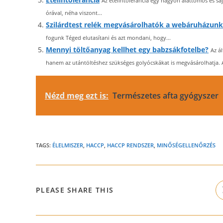
Az ételintolerancia egy nagyon alattomos és sa
órával, néha viszont...
Szilárdtest relék megvásárolhatók a webáruházunk
fogunk Téged elutasítani és azt mondani, hogy...
Mennyi töltőanyag kellhet egy babzsákfotelbe?
Az á
hanem az utántöltéshez szükséges golyócskákat is megvásárolhatja. A
Nézd meg ezt is:
Természetes afta gyógyszer
TAGS:
ÉLELMISZER
,
HACCP
,
HACCP RENDSZER
,
MINŐSÉGELLENŐRZÉS
SHARE
PLEASE SHARE THIS
THIS