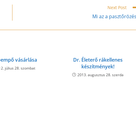
Next Post
Mi az a pasztőrözé
empő vásárlása
Dr. Életerő rákellenes
készítmények!
2. július 28. szombat
2013. augusztus 28. szerda