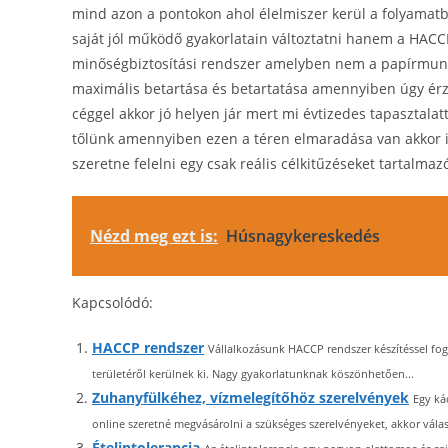
mind azon a pontokon ahol élelmiszer kerül a folyamatba
saját jól működő gyakorlatain változtatni hanem a HACCP
minőségbiztosítási rendszer amelyben nem a papírmunka
maximális betartása és betartatása amennyiben úgy érz
céggel akkor jó helyen jár mert mi évtizedes tapasztala
tőlünk amennyiben ezen a téren elmaradása van akkor i
szeretne felelni egy csak reális célkitűzéseket tartalm
Nézd meg ezt is:
Húsnagykereskedés
Kapcsolódó:
HACCP rendszer
Vállalkozásunk HACCP rendszer készítéssel fog
területéről kerülnek ki. Nagy gyakorlatunknak köszönhetően...
Zuhanyfülkéhez, vízmelegítőhöz szerelvények
Egy ká
online szeretné megvásárolni a szükséges szerelvényeket, akkor válas
Ételintolerancia