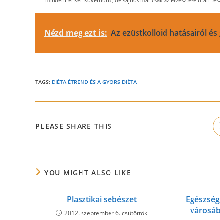
mindent el kell követnünk, de sajnos már csak az elvesztése után tes
Nézd meg ezt is:
Az ezüstkolloid hatásairól és
TAGS:
DIÉTA ÉTREND ÉS A GYORS DIÉTA
SHARE
PLEASE SHARE THIS
THIS
CONTENT
YOU MIGHT ALSO LIKE
Plasztikai sebészet
Egészsé
városáb
2012. szeptember 6. csütörtök