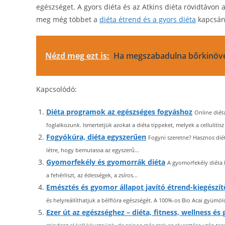
egészséget. A gyors diéta és az Atkins diéta rövidtávo
meg még többet a
diéta étrend és a gyors diéta
kapcsán
Nézd meg ezt is:
Ha megszabadulna bőrkinövé
Kapcsolódó:
Diéta programok az egészséges fogyáshoz
Online diét
foglalkozunk. Ismertetjük azokat a diéta tippeket, melyek a cellulitisz 
Fogyókúra, diéta egyszerűen
Fogyni szeretne? Hasznos diét
létre, hogy bemutassa az egyszerű...
Gyomorfekély és gyomorrák diéta
A gyomorfekély diéta 
a fehérliszt, az édességek, a zsíros...
Emésztés és gyomor állapot javító étrend-kiegészí
és helyreállíthatjuk a bélflóra egészségét. A 100%-os Bio Acai gyümölcs
Ezer út az egészséghez – diéta, fitness, wellness 