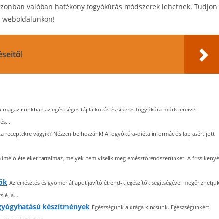
n azonban valóban hatékony fogyókúrás módszerek lehetnek. Tudjon
 weboldalunkon!
seitől
a magazinunkban az egészséges táplálkozás és sikeres fogyókúra módszereivel
és...
a receptekre vágyik? Nézzen be hozzánk! A fogyókúra-diéta információs lap azért jött
kímélő ételeket tartalmaz, melyek nem viselik meg emésztőrendszerünket. A friss kenyé
tők
Az emésztés és gyomor állapot javító étrend-kiegészítők segítségével megőrizhetjü
lé, a...
és gyógyhatású készítmények
Egészségünk a drága kincsünk. Egészségünkért