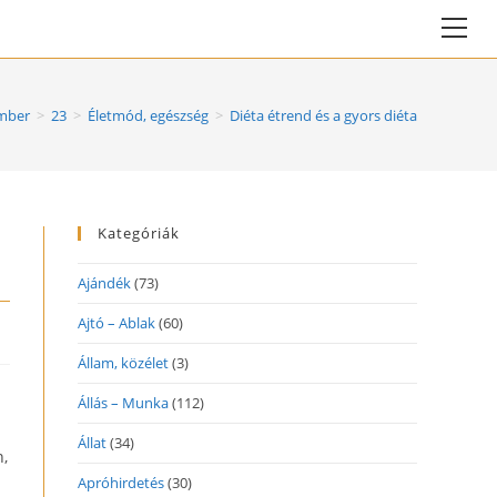
Vie
web
Me
mber
>
23
>
Életmód, egészség
>
Diéta étrend és a gyors diéta
Kategóriák
Ajándék
(73)
Ajtó – Ablak
(60)
Állam, közélet
(3)
Állás – Munka
(112)
Állat
(34)
n,
Apróhirdetés
(30)