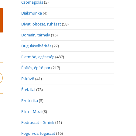
Csomagolás
(3)
Diákmunka
(4)
Divat, öltözet, ruházat
(58)
Domain, tárhely
(15)
Duguláselhárítás
(27)
Életmód, egészség
(487)
Építés, építőipar
(217)
Esküvő
(41)
pens
n
Étel, ital
(73)
ew
indow
Ezoterika
(5)
Film – Mozi
(8)
Fodrászat – Smink
(11)
Fogorvos, fogászat
(16)