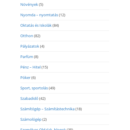
Növények
(5)
Nyomda – nyomtatás
(12)
Oktatás és Iskolák
(84)
Otthon
(82)
Pályázatok
(4)
Parfüm
(8)
Pénz – Hitel
(15)
Póker
(6)
Sport, sportolás
(49)
Szabadidő
(42)
Számítógép – Számítástechnika
(18)
Számológép
(2)
Személyes Oldalak, blogok
(35)