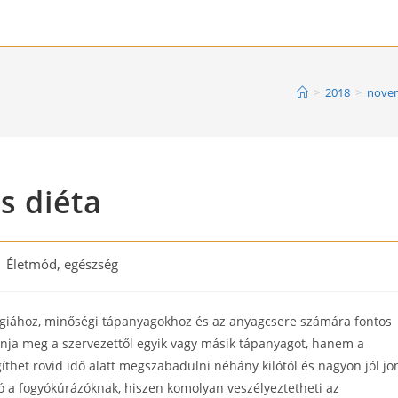
>
2018
>
nove
s diéta
st
Életmód, egészség
tegory:
rgiához, minőségi tápanyagokhoz és az anyagcsere számára fontos
nja meg a szervezettől egyik vagy másik tápanyagot, hanem a
íthet rövid idő alatt megszabadulni néhány kilótól és nagyon jól jö
ó a fogyókúrázóknak, hiszen komolyan veszélyeztetheti az