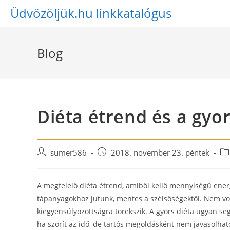
Skip
Üdvözöljük.hu linkkatalógus
to
content
Blog
Diéta étrend és a gyor
Post
Post
Po
sumer586
2018. november 23. péntek
author:
published:
ca
A megfelelő diéta étrend, amiből kellő mennyiségű ene
tápanyagokhoz jutunk, mentes a szélsőségektől. Nem vo
kiegyensúlyozottságra törekszik. A gyors diéta ugyan seg
ha szorít az idő, de tartós megoldásként nem javasolhat