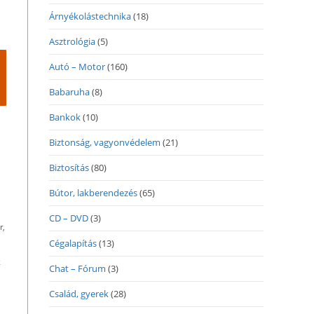
Árnyékolástechnika
(18)
Asztrológia
(5)
Autó – Motor
(160)
Babaruha
(8)
Bankok
(10)
Biztonság, vagyonvédelem
(21)
Biztosítás
(80)
Bútor, lakberendezés
(65)
CD – DVD
(3)
r,
Cégalapítás
(13)
k
Chat – Fórum
(3)
Család, gyerek
(28)