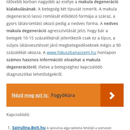
Idősebb korban nagyobb az esélye a
makula degeneráció
kialakulásának
. A betegség két típusát ismerik. A makula
degeneráció lassú romlását előidéző formája a száraz, a
gyors látásromlást okozó pedig a nedves forma. A
nedves
makula degeneráció
agresszivitását jelzi, hogy bár a
betegek 10-15 százalékánál jelentkezik csak ez a típus, a
súlyos látásvesztéssel járó megbetegedéseknek mégis a 90
százalékát okozza. A
www.fokuszbanaszem.hu
honlapon
számos hasznos információt olvashat a makula
degenerációról
, illetve a betegséghez kapcsolódó
diagnosztikai lehetőségekről.
Nézd meg ezt is:
Fogyókúra
Kapcsolódó:
Spirulina.Bolt.hu
A spirulina alga tabletta fehérjéi a szervezet