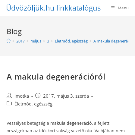
Skip
Üdvözöljük.hu linkkatalógus
Menu
to
content
Blog
>
2017
>
május
>
3
>
Életmód, egészség
>
A makula degenerációr
A makula degenerációról
Post
Post
imotka
2017. május 3. szerda
author:
published:
Post
Életmód, egészség
category:
Veszélyes betegség a
makula degeneráció
, a fejlett
országokban az időskori vakság vezető oka. Valójában nem