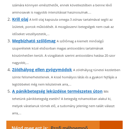
számára könnyen emészthetők, ennek következtében a benne lévő
aminosavak is nagyobb intenzitással hasznosulnak....
Krill olaj
A krill olaj kapszula omega-3 zsírsav tartalmával segíti az
ízületek, porcok működését. A mozgásszervi betegségek nem csak az
időseket veszélyeztetik,...
Megbízható szőlőmag
A szőlőmag a kiemelt minőségű
szuperételek közé elsősorban magas antioxidáns tartalmának
köszönhetően került. A vizsgálatok szerint antioxidáns hatása 20-szor
nagyobb,...
Zöldhályog ellen gyógymódok
A zöldhályog tünetei kezdetben
szinte felismerhetetlenek. A kissé homályos látás és a gyakori fejfájás a
legtöbbeket még nem késztetnek arra,...
A pánikbetegség leküzdése természetes úton
Mit
tehetünk pánikbetegség esetén? A betegség rohamokban alakul ki,
melyek váratlanuk törnek elő, a tudomány jelenleg nem talált választ
arra,...
Nézd meg ezt is:
Profi méhpempő