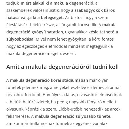
tudjuk,
miért alakul ki a makula degeneráció
, a
szakemberek valószínűsítik, hogy
a szabadgyökök káros
hatása váltja ki a betegséget
. Az biztos, hogy a szem
éleslátásért felelős része, a sárgafolt károsodik. A
makula
degeneráció gyógyíthatatlan
, ugyanakkor
késleltethető a
súlyosbodása
. Mivel nem lehet gyógyítani a kórt, fontos,
hogy az egészséges életmóddal mindent megtegyünk a
makula degeneráció megelőzéséért.
Amit a makula degenerációról tudni kell
A
makula degeneráció korai stádiumában
már olyan
tünetek jelennek meg, amelyeket észlelve érdemes azonnal
orvoshoz fordulni. Homályos a látás, olvasáskor elmosódnak
a betűk, betűrészletek, ha pedig nagyobb fényerő mellett
olvasunk, káprázik a szem. Előbb-utóbb nehezedik az arcok
felismerése. A
makula degeneráció súlyosabb tünete
,
amikor már hullámosnak tűnnek az egyenes vonalak.