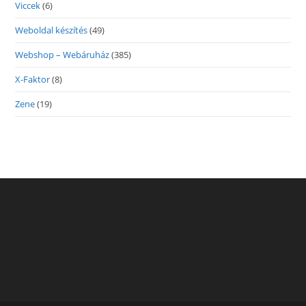
Viccek
(6)
Weboldal készítés
(49)
Webshop – Webáruház
(385)
X-Faktor
(8)
Zene
(19)