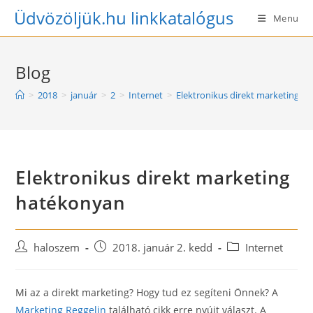
Skip
Üdvözöljük.hu linkkatalógus
Menu
to
content
Blog
>
2018
>
január
>
2
>
Internet
>
Elektronikus direkt marketing h
Elektronikus direkt marketing
hatékonyan
Post
Post
Post
haloszem
2018. január 2. kedd
Internet
author:
published:
category:
Mi az a direkt marketing? Hogy tud ez segíteni Önnek? A
Marketing Reggelin
található cikk erre nyújt választ. A