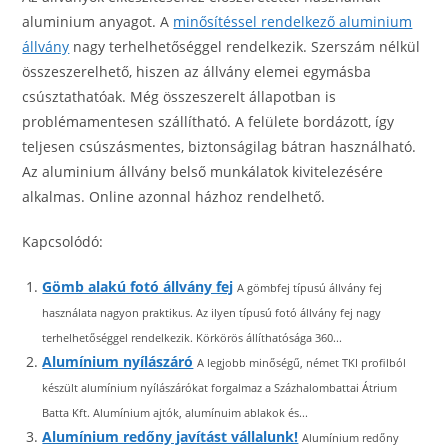
aluminium anyagot. A
minősítéssel rendelkező aluminium
állvány
nagy terhelhetőséggel rendelkezik. Szerszám nélkül
összeszerelhető, hiszen az állvány elemei egymásba
csúsztathatóak. Még összeszerelt állapotban is
problémamentesen szállítható. A felülete bordázott, így
teljesen csúszásmentes, biztonságilag bátran használható.
Az aluminium állvány belső munkálatok kivitelezésére
alkalmas. Online azonnal házhoz rendelhető.
Kapcsolódó:
Gömb alakú fotó állvány fej
A gömbfej típusú állvány fej
használata nagyon praktikus. Az ilyen típusú fotó állvány fej nagy
terhelhetőséggel rendelkezik. Körkörös állíthatósága 360...
Alumínium nyílászáró
A legjobb minőségű, német TKI profilból
készült alumínium nyílászárókat forgalmaz a Százhalombattai Átrium
Batta Kft. Alumínium ajtók, alumínuim ablakok és...
Alumínium redőny javítást vállalunk!
Alumínium redőny