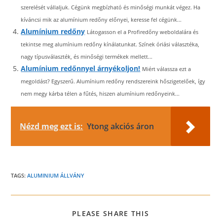
szerelését vállaljuk. Cégünk megbízható és minőségi munkát végez. Ha
kíváncsi mik az alumínium redőny előnyei, keresse fel cégünk...
Alumínium redőny
Látogasson el a Profiredőny weboldalára és
tekintse meg alumínium redőny kínálatunkat. Színek óriási választéka,
nagy típusválaszték, és minőségi termékek mellett...
Alumínium redőnnyel árnyékoljon!
Miért válassza ezt a
megoldást? Egyszerű. Alumínium redőny rendszereink hőszigetelőek, így
nem megy kárba télen a fűtés, hiszen alumínium redőnyeink...
Nézd meg ezt is:
Ytong akciós áron
TAGS:
ALUMINIUM ÁLLVÁNY
SHARE
PLEASE SHARE THIS
THIS