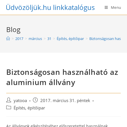
Skip
Üdvözöljük.hu linkkatalógus
Menu
to
content
Blog
>
2017
>
március
>
31
>
Építés, építőipar
>
Biztonságosan haszná
Biztonságosan használható az
aluminium állvány
Post
Post
yatooa
2017. március 31. péntek
author:
published:
Post
Építés, építőipar
category:
Az állványok elkészítéséhez előszeretettel használnak