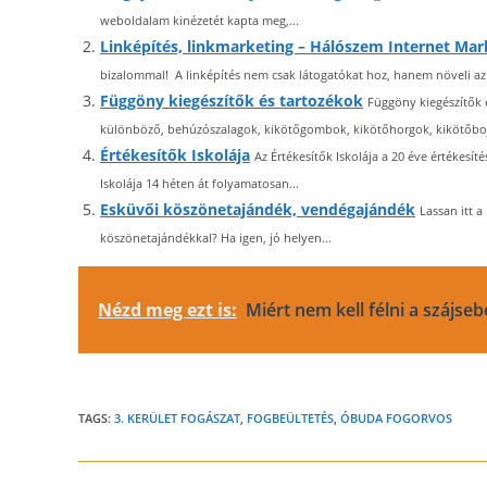
weboldalam kinézetét kapta meg,...
Linképítés, linkmarketing – Hálószem Internet Mar
bizalommal! A linképítés nem csak látogatókat hoz, hanem növeli az 
Függöny kiegészítők és tartozékok
Függöny kiegészítők 
különböző, behúzószalagok, kikötőgombok, kikötőhorgok, kikötőbojt
Értékesítők Iskolája
Az Értékesítők Iskolája a 20 éve értékesít
Iskolája 14 héten át folyamatosan...
Esküvői köszönetajándék, vendégajándék
Lassan itt 
köszönetajándékkal? Ha igen, jó helyen...
Nézd meg ezt is:
Miért nem kell félni a szájse
TAGS:
3. KERÜLET FOGÁSZAT
,
FOGBEÜLTETÉS
,
ÓBUDA FOGORVOS