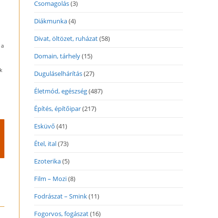
Csomagolás
(3)
Diákmunka
(4)
Divat, öltözet, ruházat
(58)
 a
Domain, tárhely
(15)
k
Duguláselhárítás
(27)
Életmód, egészség
(487)
Építés, építőipar
(217)
Esküvő
(41)
Étel, ital
(73)
Ezoterika
(5)
Film – Mozi
(8)
Fodrászat – Smink
(11)
Fogorvos, fogászat
(16)