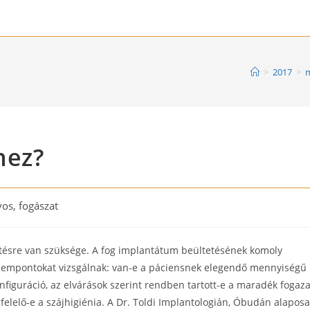
>
2017
>
m
hez?
os, fogászat
etésre van szüksége. A fog implantátum beültetésének komoly
 szempontokat vizsgálnak: van-e a páciensnek elegendő mennyiségű
nfiguráció, az elvárások szerint rendben tartott-e a maradék fogaza
gfelelő-e a szájhigiénia. A Dr. Toldi Implantologián, Óbudán alapos