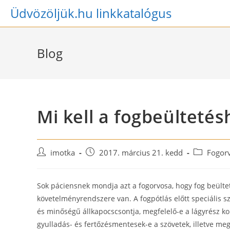
Skip
Üdvözöljük.hu linkkatalógus
to
content
Blog
Mi kell a fogbeültetés
Post
Post
Post
imotka
2017. március 21. kedd
Fogorv
author:
published:
category:
Sok páciensnek mondja azt a fogorvosa, hogy fog beült
követelményrendszere van. A fogpótlás előtt speciális
és minőségű állkapocscsontja, megfelelő-e a lágyrész ko
gyulladás- és fertőzésmentesek-e a szövetek, illetve me