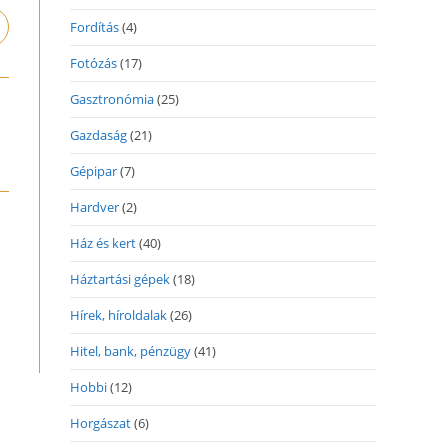
Fordítás
(4)
pens
n
Fotózás
(17)
ew
indow
Gasztronómia
(25)
Gazdaság
(21)
Gépipar
(7)
Hardver
(2)
Ház és kert
(40)
Háztartási gépek
(18)
Hírek, híroldalak
(26)
Hitel, bank, pénzügy
(41)
Hobbi
(12)
Horgászat
(6)