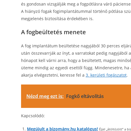
és gondosan vizsgálják meg a fogpótlásra váró páciensek
A hiányzó fogak fogimplantátummal történő pótlása szü
megjelenés biztosítása érdekében is.
A fogbeültetés menete
A fog implantátum beültetése nagyjából 30 perces eljárás
után összevarrják az ínyt, a varratokat pedig nagyjából 
hónapot kell várni arra, hogy a beültetett, magas minő
üteme mindig az egyedi esettől függ. Mindenesetre, ha a
akarja elvégeztetni, keresse fel a
3. kerületi fogászatot
.
Nézd meg ezt is:
Fogkő eltávolítás
Kapcsolódó:
Megújult a bizomány.hu katalógus!
Éjjel „átöltözött” a 