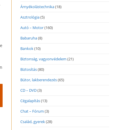
.
Árnyékolástechnika
(18)
Asztrológia
(5)
Autó – Motor
(160)
Babaruha
(8)
se
Bankok
(10)
Biztonság, vagyonvédelem
(21)
en
Biztosítás
(80)
Bútor, lakberendezés
(65)
CD – DVD
(3)
Cégalapítás
(13)
Chat – Fórum
(3)
Család, gyerek
(28)