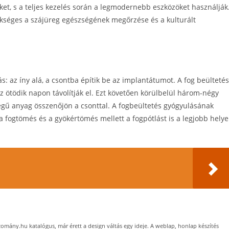
et, s a teljes kezelés során a legmodernebb eszközöket használják
kséges a szájüreg egészségének megőrzése és a kulturált
: az íny alá, a csontba építik be az implantátumot. A fog beülteté
az ötödik napon távolítják el. Ezt követően körülbelül három-négy
ségű anyag összenőjön a csonttal. A fogbeültetés gyógyulásának
 fogtömés és a gyökértömés mellett a fogpótlást is a legjobb hely
bizomány.hu katalógus, már érett a design váltás egy ideje. A weblap, honlap készítés