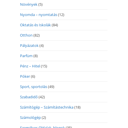
Növények
(5)
Nyomda – nyomtatás
(12)
Oktatás és Iskolák
(84)
Otthon
(82)
Pályázatok
(4)
Parfüm
(8)
Pénz – Hitel
(15)
Póker
(6)
Sport, sportolás
(49)
Szabadidő
(42)
Számítógép – Számítástechnika
(18)
Számológép
(2)
Személyes Oldalak, blogok
(35)