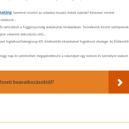
keting
Szeretné növelni az oldalára mutató linkek számát? Keressen minket
oldalunk...
és tartozékok a Függönyország webáruház kínálatában. Termékeink között szerepelnek
ok valamint dekorációs célú...
éssel foglalkozóSalesgroup Kft. értékesítők oktatásával foglalkozó részlege. Az Értékesítő
a nagy nap és szeretnétek megajándékozni a násznépet egy kedves és személyre szabott
bészeti beavatkozásoktól?