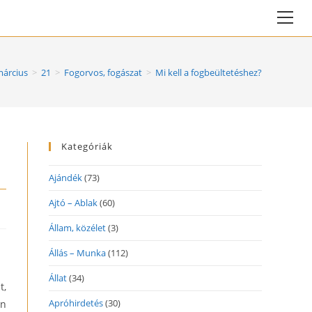
Vie
web
Me
árcius
>
21
>
Fogorvos, fogászat
>
Mi kell a fogbeültetéshez?
Kategóriák
Ajándék
(73)
Ajtó – Ablak
(60)
Állam, közélet
(3)
Állás – Munka
(112)
Állat
(34)
t,
Apróhirdetés
(30)
an