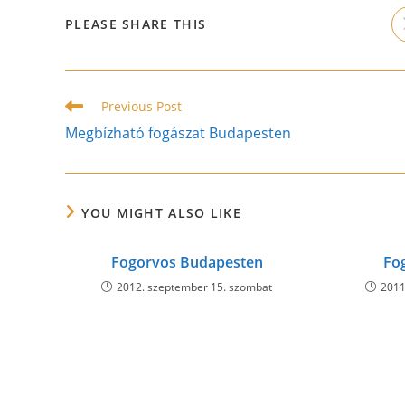
SHARE
PLEASE SHARE THIS
THIS
CONTENT
Read
Previous Post
more
Megbízható fogászat Budapesten
articles
YOU MIGHT ALSO LIKE
Fogorvos Budapesten
Fog
2012. szeptember 15. szombat
2011