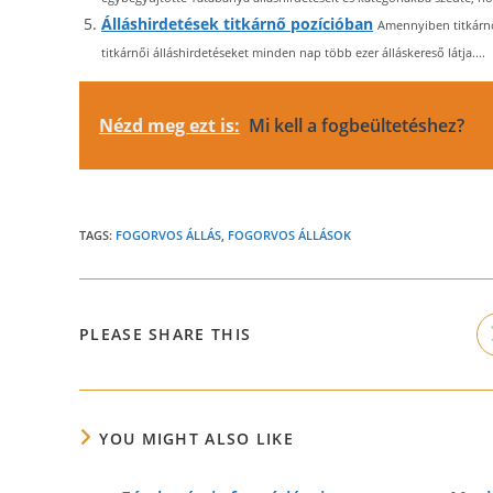
Álláshirdetések titkárnő pozícióban
Amennyiben titkárnő
titkárnői álláshirdetéseket minden nap több ezer álláskereső látja....
Nézd meg ezt is:
Mi kell a fogbeültetéshez?
TAGS:
FOGORVOS ÁLLÁS
,
FOGORVOS ÁLLÁSOK
SHARE
PLEASE SHARE THIS
THIS
CONTENT
YOU MIGHT ALSO LIKE