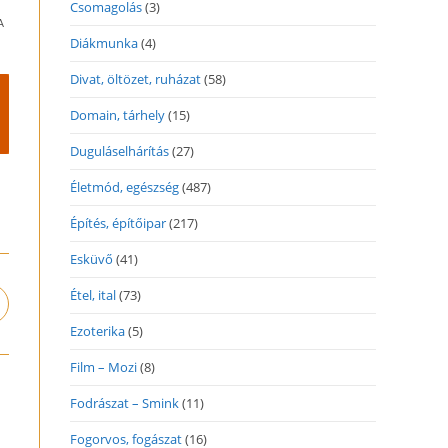
Csomagolás
(3)
A
Diákmunka
(4)
Divat, öltözet, ruházat
(58)
Domain, tárhely
(15)
Duguláselhárítás
(27)
Életmód, egészség
(487)
Építés, építőipar
(217)
Esküvő
(41)
Étel, ital
(73)
pens
n
Ezoterika
(5)
ew
indow
Film – Mozi
(8)
Fodrászat – Smink
(11)
Fogorvos, fogászat
(16)