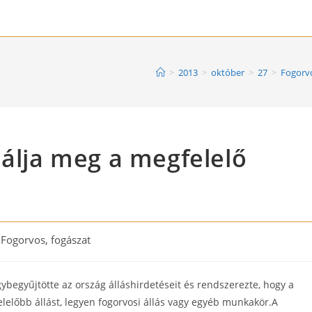
>
2013
>
október
>
27
>
Fogorvo
lálja meg a megfelelő
t
Fogorvos, fogászat
egory:
gybegyűjtötte az ország álláshirdetéseit és rendszerezte, hogy a
előbb állást, legyen fogorvosi állás vagy egyéb munkakör.A