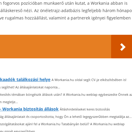
n fogorvos pozícióban munkaerő után kutat, a Workania abban is
 álláskereső nézi. Az önéletrajz-adatbázis legfeljebb három hónapo
tve rugalmas hozzáállást, valamint a partnerek igényei figyelemben
kaadók találkozási helye
A Workania.hu oldal segít CV-je elkészítésében is!
gíthet! Az állásajánlatokat naponta...
ékesítés témában böngészik állások után? A Workania.hu weblap egybeszedte Önnek a
 meglelje...
– Workania biztosítás állások
Álláshirdetéseket keres biztosítás
 állásajánlatait és csoportosította, hogy Ön a lehető legegyszerűbben megtalálja az...
szolgáltatásokat ajánl fel a Workania.hu Tatabányán belül? A Workania.hu weblap
ogy minél egyszerűbben...