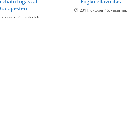
ízható fogászat
Fogkő eltávolítás
Budapesten
2011. október 16. vasárnap
. október 31. csütörtök