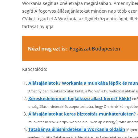
Workania segít az önéletrajza megírásában. Amennyibe
segít! A fogorvos állásajánlatokat minden nap több ezer
CV-ket fogad el.A Workania az ügyfélközpontúságot, ille
tartását nyújtja
Nézd meg ezt is:
Fogászat Budapesten
Kapcsolódó:
Állásajánlatok? Workania a munkába lépők és mun
Amennyiben munkaerő után kutat, a Workania.hu weboldal abban is se
Kereskedelemmel foglalkozó állást keres? Klikk!
Ért
ország álláshirdetéseit és csoportosította, hogy Ön minél könnyebben
Állásajánlatokat keres biztosítás munkaterületen? 
munkaterületen? A http://workania.hu weblap összegyűjtötte az ország
Tatabánya álláshirdetései a Workania oldalán
Milyen 
egybegyűjtötte Tatabánya álláshirdetéseit és kategóriákba szedte, h