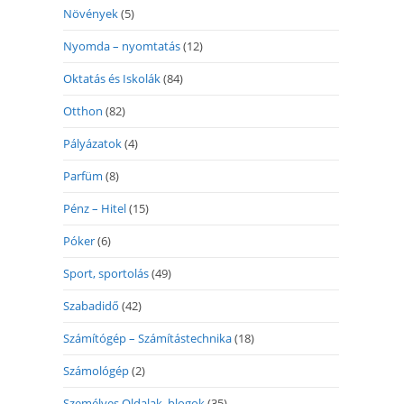
Növények
(5)
Nyomda – nyomtatás
(12)
Oktatás és Iskolák
(84)
Otthon
(82)
Pályázatok
(4)
Parfüm
(8)
Pénz – Hitel
(15)
Póker
(6)
Sport, sportolás
(49)
Szabadidő
(42)
Számítógép – Számítástechnika
(18)
Számológép
(2)
Személyes Oldalak, blogok
(35)