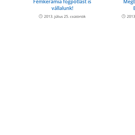
Fémkerámia fogpótlást is
Megb
vállalunk!
2013. július 25. csütörtök
2013