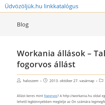
Skip
Üdvözöljük.hu linkkatalógus
to
content
Blog
Workania állások – Ta
fogorvos állást
Post
Post
Pos
haloszem
2013. október 27. vasárnap
author:
published:
cat
Állást keres mint
fogorvos
? A http://workania.hu oldal e
lehető legkönnyebben meglelje az Ön számára legmegfel