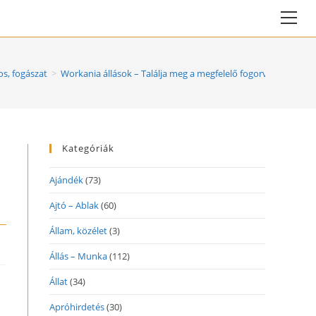
Vie
web
Me
s, fogászat
>
Workania állások – Találja meg a megfelelő fogorvos állást
Kategóriák
Ajándék
(73)
Ajtó – Ablak
(60)
Állam, közélet
(3)
Állás – Munka
(112)
Állat
(34)
Apróhirdetés
(30)