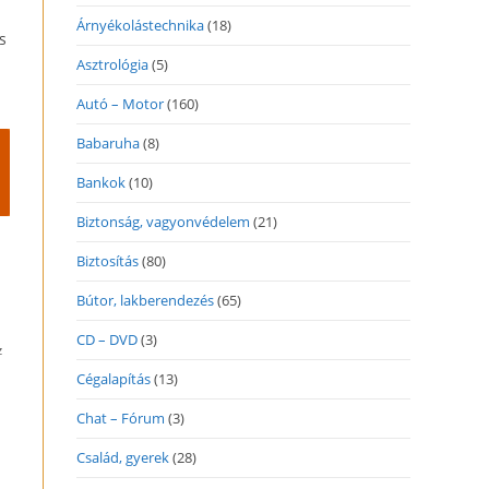
Árnyékolástechnika
(18)
s
Asztrológia
(5)
Autó – Motor
(160)
Babaruha
(8)
Bankok
(10)
Biztonság, vagyonvédelem
(21)
Biztosítás
(80)
Bútor, lakberendezés
(65)
CD – DVD
(3)
z
Cégalapítás
(13)
Chat – Fórum
(3)
Család, gyerek
(28)