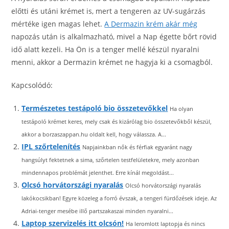
előtti és utáni krémet is, mert a tengeren az UV-sugárzás
mértéke igen magas lehet.
A Dermazin krém akár még
napozás után is alkalmazható, mivel a Nap égette bőrt rövid
idő alatt kezeli. Ha Ön is a tenger mellé készül nyaralni
menni, akkor a Dermazin krémet ne hagyja ki a csomagból.
Kapcsolódó:
Természetes testápoló bio összetevőkkel
Ha olyan
testápoló krémet keres, mely csak és kizárólag bio összetevőkből készül,
akkor a borzaszappan.hu oldalt kell, hogy válassza. A...
IPL szőrtelenítés
Napjainkban nők és férfiak egyaránt nagy
hangsúlyt fektetnek a sima, szőrtelen testfelületekre, mely azonban
mindennapos problémát jelenthet. Erre kínál megoldást...
Olcsó horvátországi nyaralás
Olcsó horvátországi nyaralás
lakókocsikban! Egyre közeleg a forró évszak, a tengeri fürdőzések ideje. Az
Adriai-tenger mesébe illő partszakaszai minden nyaralni...
Laptop szervizelés itt olcsón!
Ha leromlott laptopja és nincs