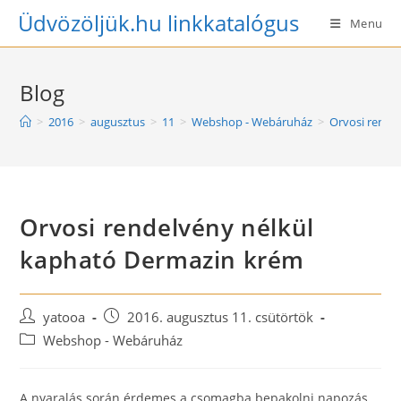
Skip
Üdvözöljük.hu linkkatalógus
Menu
to
content
Blog
>
2016
>
augusztus
>
11
>
Webshop - Webáruház
>
Orvosi rende
Orvosi rendelvény nélkül
kapható Dermazin krém
Post
Post
yatooa
2016. augusztus 11. csütörtök
author:
published:
Post
Webshop - Webáruház
category:
A nyaralás során érdemes a csomagba bepakolni napozás