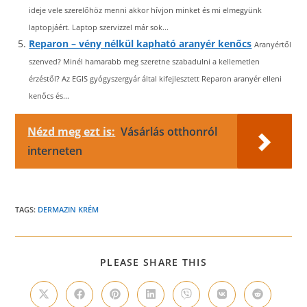
ideje vele szerelőhöz menni akkor hívjon minket és mi elmegyünk
laptopjáért. Laptop szervizzel már sok...
Reparon – vény nélkül kapható aranyér kenőcs
Aranyértől
szenved? Minél hamarabb meg szeretne szabadulni a kellemetlen
érzéstől? Az EGIS gyógyszergyár által kifejlesztett Reparon aranyér elleni
kenőcs és...
Nézd meg ezt is:
Vásárlás otthonról
interneten
TAGS:
DERMAZIN KRÉM
SHARE
PLEASE SHARE THIS
THIS
CONTENT
Opens
Opens
Opens
Opens
Opens
Opens
Opens