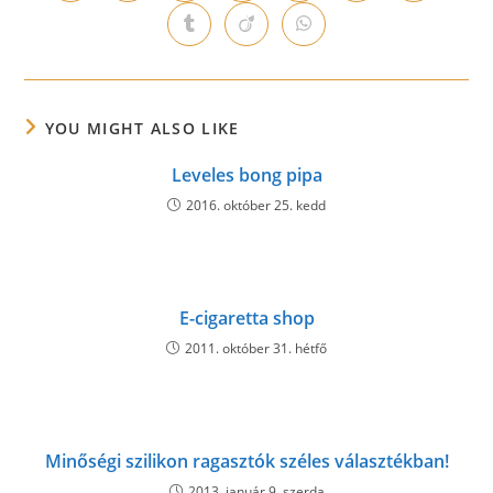
in
in
in
in
in
in
in
a
a
a
a
a
a
a
Opens
Opens
Opens
new
new
new
new
new
new
new
in
in
in
window
window
window
window
window
window
window
a
a
a
new
new
new
window
window
window
YOU MIGHT ALSO LIKE
Leveles bong pipa
2016. október 25. kedd
E-cigaretta shop
2011. október 31. hétfő
Minőségi szilikon ragasztók széles választékban!
2013. január 9. szerda