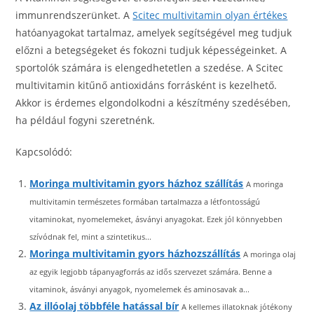
immunrendszerünket. A
Scitec multivitamin olyan értékes
hatóanyagokat tartalmaz, amelyek segítségével meg tudjuk
előzni a betegségeket és fokozni tudjuk képességeinket. A
sportolók számára is elengedhetetlen a szedése. A Scitec
multivitamin kitűnő antioxidáns forrásként is kezelhető.
Akkor is érdemes elgondolkodni a készítmény szedésében,
ha például fogyni szeretnénk.
Kapcsolódó:
Moringa multivitamin gyors házhoz szállítás
A moringa
multivitamin természetes formában tartalmazza a létfontosságú
vitaminokat, nyomelemeket, ásványi anyagokat. Ezek jól könnyebben
szívódnak fel, mint a szintetikus...
Moringa multivitamin gyors házhozszállítás
A moringa olaj
az egyik legjobb tápanyagforrás az idős szervezet számára. Benne a
vitaminok, ásványi anyagok, nyomelemek és aminosavak a...
Az illóolaj többféle hatással bír
A kellemes illatoknak jótékony