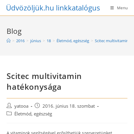
Skip
Üdvözöljük.hu linkkatalógus
Menu
to
content
Blog
>
2016
>
június
>
18
>
Életmód, egészség
>
Scitec multivitamin 
Scitec multivitamin
hatékonysága
Post
Post
yatooa
2016. június 18. szombat
author:
published:
Post
Életmód, egészség
category:
A vitaminok segítségével erősíthetjük szervezetünket,