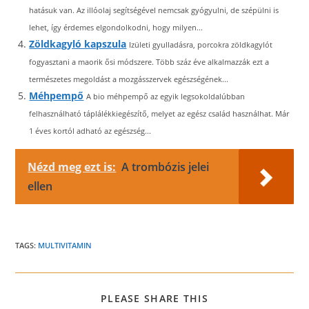
hatásuk van. Az illóolaj segítségével nemcsak gyógyulni, de szépülni is
lehet, így érdemes elgondolkodni, hogy milyen...
Zöldkagyló kapszula
Izületi gyulladásra, porcokra zöldkagylót
fogyasztani a maorik ősi módszere. Több száz éve alkalmazzák ezt a
természetes megoldást a mozgásszervek egészségének...
Méhpempő
A bio méhpempő az egyik legsokoldalúbban
felhasználható táplálékkiegészítő, melyet az egész család használhat. Már
1 éves kortól adható az egészség...
Nézd meg ezt is:
A trombózis jelei
ellen
TAGS:
MULTIVITAMIN
SHARE
PLEASE SHARE THIS
THIS