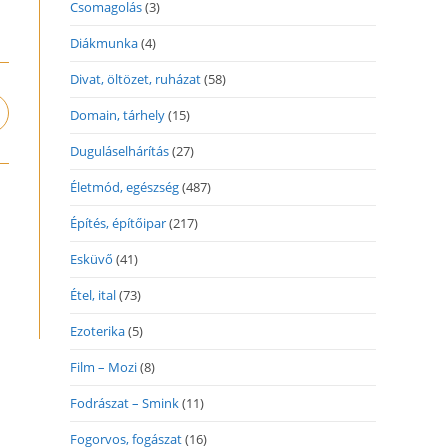
Csomagolás
(3)
Diákmunka
(4)
Divat, öltözet, ruházat
(58)
Domain, tárhely
(15)
pens
n
Duguláselhárítás
(27)
ew
indow
Életmód, egészség
(487)
Építés, építőipar
(217)
Esküvő
(41)
Étel, ital
(73)
Ezoterika
(5)
Film – Mozi
(8)
Fodrászat – Smink
(11)
Fogorvos, fogászat
(16)