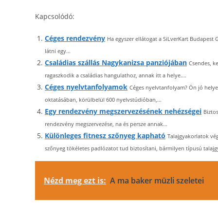
Kapcsolódó:
Céges rendezvény
Ha egyszer ellátogat a SiLverKart Budapest 
látni egy...
Családias szállás Nagykanizsa panziójában
Csendes, ke
ragaszkodik a családias hangulathoz, annak itt a helye....
Céges nyelvtanfolyamok
Céges nyelvtanfolyam? Ön jó helyen
oktatásában, körülbelül 600 nyelvstúdióban,...
Egy rendezvény megszervezésének nehézségei
Bizto
rendezvény megszervezése, na és persze annak...
Különleges fitnesz szőnyeg kapható
Talajgyakorlatok vég
szőnyeg tökéletes padlózatot tud biztosítani, bármilyen típusú talajgy
Nézd meg ezt is:
A ma baker müzli szeletei