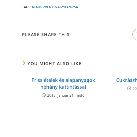
TAGS:
RENDEZVÉNY NAGYKANIZSA
SHARE
PLEASE SHARE THIS
THIS
CONTENT
YOU MIGHT ALSO LIKE
Friss ételek és alapanyagok
Cukrász
néhány kattintással
20
2013. január 21. hétfő