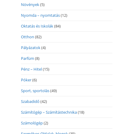
Növények
(5)
Nyomda – nyomtatás
(12)
Oktatás és Iskolák
(84)
Otthon
(82)
Pályázatok
(4)
Parfüm
(8)
Pénz – Hitel
(15)
Póker
(6)
Sport, sportolás
(49)
Szabadidő
(42)
Számítógép – Számítástechnika
(18)
Számológép
(2)
Személyes Oldalak, blogok
(35)