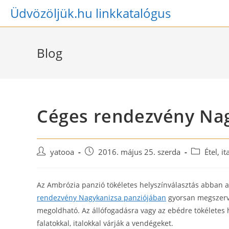
Skip
Üdvözöljük.hu linkkatalógus
to
content
Blog
Céges rendezvény Na
Post
Post
Post
yatooa
2016. május 25. szerda
Étel, it
author:
published:
category:
Az Ambrózia panzió tökéletes helyszínválasztás abban a
rendezvény Nagykanizsa panziójában
gyorsan megszerve
megoldható. Az állófogadásra vagy az ebédre tökéletes h
falatokkal, italokkal várják a vendégeket.