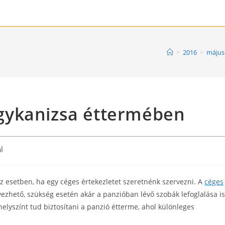
>
2016
>
május
gykanizsa éttermében
al
z esetben, ha egy céges értekezletet szeretnénk szervezni. A
céges
zhető, szükség esetén akár a panzióban lévő szobák lefoglalása is
elyszínt tud biztosítani a panzió étterme, ahol különleges