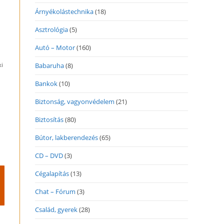
Árnyékolástechnika
(18)
Asztrológia
(5)
Autó – Motor
(160)
ki
Babaruha
(8)
Bankok
(10)
Biztonság, vagyonvédelem
(21)
Biztosítás
(80)
Bútor, lakberendezés
(65)
CD – DVD
(3)
Cégalapítás
(13)
Chat – Fórum
(3)
Család, gyerek
(28)