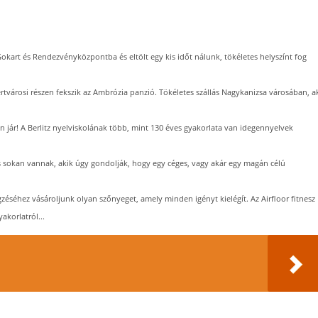
Gokart és Rendezvényközpontba és eltölt egy kis időt nálunk, tökéletes helyszínt fog
rtvárosi részen fekszik az Ambrózia panzió. Tökéletes szállás Nagykanizsa városában, a
 jár! A Berlitz nyelviskolának több, mint 130 éves gyakorlata van idegennyelvek
s sokan vannak, akik úgy gondolják, hogy egy céges, vagy akár egy magán célú
zéséhez vásároljunk olyan szőnyeget, amely minden igényt kielégít. Az Airfloor fitnesz
akorlatról...