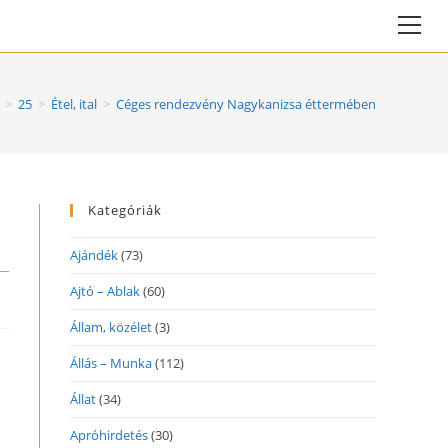
Vie
web
Me
>
25
>
Étel, ital
>
Céges rendezvény Nagykanizsa éttermében
Kategóriák
Ajándék
(73)
Ajtó – Ablak
(60)
Állam, közélet
(3)
Állás – Munka
(112)
Állat
(34)
Apróhirdetés
(30)