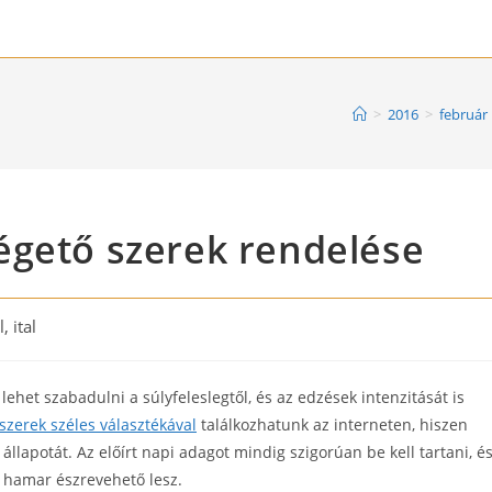
>
2016
>
február
égető szerek rendelése
l, ital
y:
het szabadulni a súlyfeleslegtől, és az edzések intenzitását is
 szerek széles választékával
találkozhatunk az interneten, hiszen
állapotát. Az előírt napi adagot mindig szigorúan be kell tartani, é
 hamar észrevehető lesz.