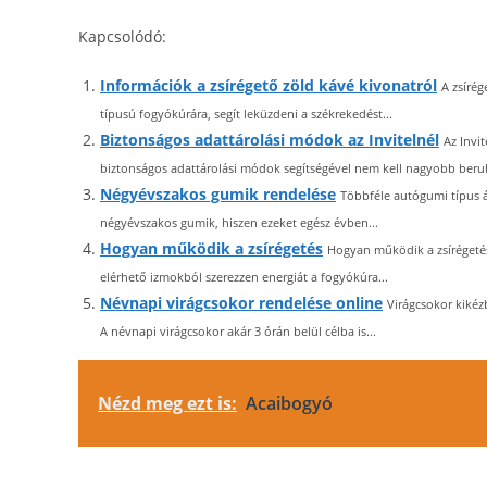
Kapcsolódó:
Információk a zsírégető zöld kávé kivonatról
A zsíré
típusú fogyókúrára, segít leküzdeni a székrekedést...
Biztonságos adattárolási módok az Invitelnél
Az Invi
biztonságos adattárolási módok segítségével nem kell nagyobb beru
Négyévszakos gumik rendelése
Többféle autógumi típus á
négyévszakos gumik, hiszen ezeket egész évben...
Hogyan működik a zsírégetés
Hogyan működik a zsírégeté
elérhető izmokból szerezzen energiát a fogyókúra...
Névnapi virágcsokor rendelése online
Virágcsokor kikéz
A névnapi virágcsokor akár 3 órán belül célba is...
Nézd meg ezt is:
Acaibogyó