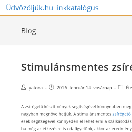
Skip
Üdvözöljük.hu linkkatalógus
to
content
Blog
Stimulánsmentes zsír
Post
Post
Post
yatooa
2016. február 14. vasárnap
Éte
author:
published:
categor
A zsírégető készítmények segítségével könnyebben meg le
nagyban megnövelhetjük. A stimulánsmentes
zsírégető
ezek segítségével könnyedén el lehet érni a szálkásodás 
ha még az étkezésre is odafigyelünk, akkor az eredmény