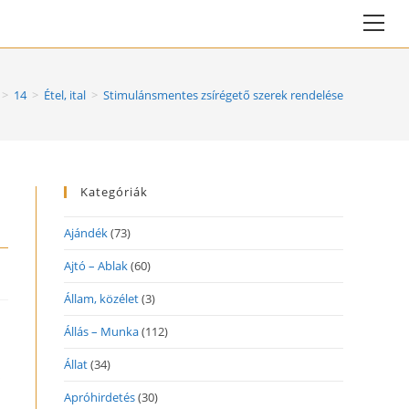
Vie
web
Me
>
14
>
Étel, ital
>
Stimulánsmentes zsírégető szerek rendelése
Kategóriák
Ajándék
(73)
Ajtó – Ablak
(60)
Állam, közélet
(3)
Állás – Munka
(112)
Állat
(34)
s
Apróhirdetés
(30)