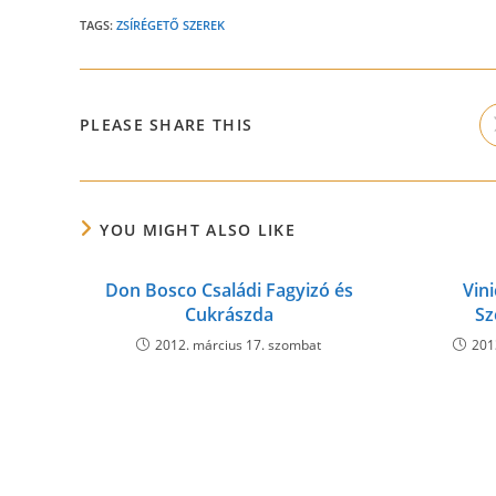
TAGS:
ZSÍRÉGETŐ SZEREK
SHARE
PLEASE SHARE THIS
THIS
CONTENT
YOU MIGHT ALSO LIKE
Don Bosco Családi Fagyizó és
Vin
Cukrászda
Sz
2012. március 17. szombat
201