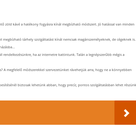
gető zöld kávé a hatékony fogyásra kínál megbízható módszert. Jó hatással van minden
tel megbízható tárhely szolgáltatást kínál nemcsak magánszemélyeknek, de cégeknek is.
házásba...
ll rendelkezésünkre, ha az internetre kattintunk. Talán a legnépszerűbb mégis a
s? A megfelelő módszerekkel szervezetünket rávehetjük arra, hogy ne a könnyebben
besítésénél biztosak lehetünk abban, hogy precíz, pontos szolgáltatásban lehet részünk