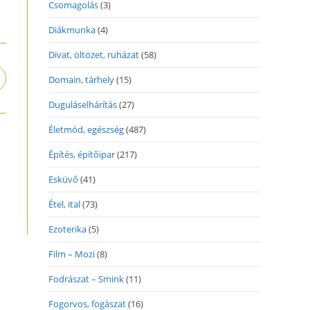
Csomagolás
(3)
Diákmunka
(4)
Divat, öltözet, ruházat
(58)
Domain, tárhely
(15)
pens
n
Duguláselhárítás
(27)
ew
indow
Életmód, egészség
(487)
Építés, építőipar
(217)
Esküvő
(41)
Étel, ital
(73)
Ezoterika
(5)
Film – Mozi
(8)
Fodrászat – Smink
(11)
Fogorvos, fogászat
(16)