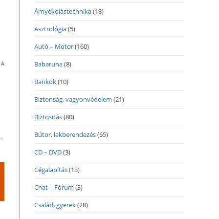
Árnyékolástechnika
(18)
Asztrológia
(5)
Autó – Motor
(160)
 A
Babaruha
(8)
Bankok
(10)
Biztonság, vagyonvédelem
(21)
Biztosítás
(80)
Bútor, lakberendezés
(65)
.
CD – DVD
(3)
Cégalapítás
(13)
Chat – Fórum
(3)
Család, gyerek
(28)