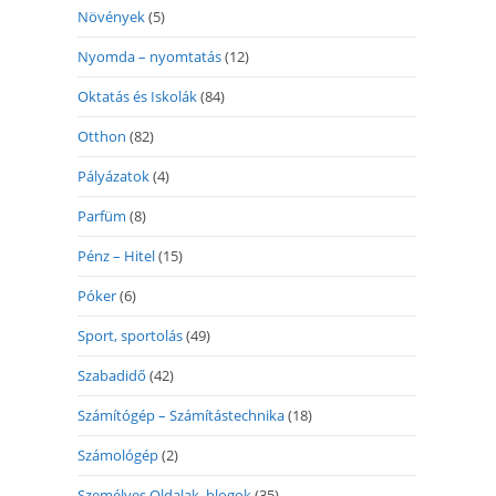
Növények
(5)
Nyomda – nyomtatás
(12)
Oktatás és Iskolák
(84)
Otthon
(82)
Pályázatok
(4)
Parfüm
(8)
Pénz – Hitel
(15)
Póker
(6)
Sport, sportolás
(49)
Szabadidő
(42)
Számítógép – Számítástechnika
(18)
Számológép
(2)
Személyes Oldalak, blogok
(35)