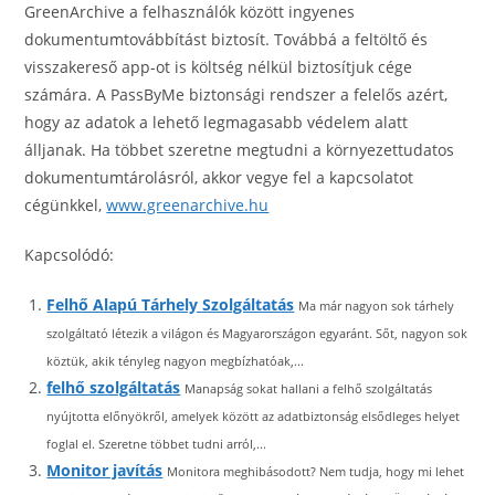
GreenArchive a felhasználók között ingyenes
dokumentumtovábbítást biztosít. Továbbá a feltöltő és
visszakereső app-ot is költség nélkül biztosítjuk cége
számára. A PassByMe biztonsági rendszer a felelős azért,
hogy az adatok a lehető legmagasabb védelem alatt
álljanak. Ha többet szeretne megtudni a környezettudatos
dokumentumtárolásról, akkor vegye fel a kapcsolatot
cégünkkel,
www.greenarchive.hu
Kapcsolódó:
Felhő Alapú Tárhely Szolgáltatás
Ma már nagyon sok tárhely
szolgáltató létezik a világon és Magyarországon egyaránt. Sőt, nagyon sok
köztük, akik tényleg nagyon megbízhatóak,...
felhő szolgáltatás
Manapság sokat hallani a felhő szolgáltatás
nyújtotta előnyökről, amelyek között az adatbiztonság elsődleges helyet
foglal el. Szeretne többet tudni arról,...
Monitor javítás
Monitora meghibásodott? Nem tudja, hogy mi lehet