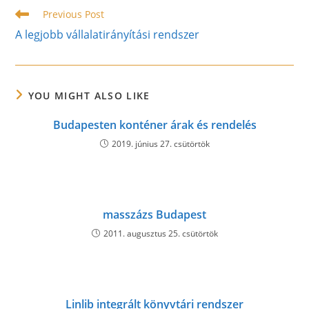
Read
Previous Post
more
A legjobb vállalatirányítási rendszer
articles
YOU MIGHT ALSO LIKE
Budapesten konténer árak és rendelés
2019. június 27. csütörtök
masszázs Budapest
2011. augusztus 25. csütörtök
Linlib integrált könyvtári rendszer