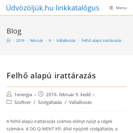
Skip
Üdvözöljük.hu linkkatalógus
Menu
to
content
Blog
>
2016
>
február
>
9
>
Vállalkozás
>
Felhő alapú irattárazás
Felhő alapú irattárazás
Post
Post
1energia
2016. február 9. kedd
author:
published:
Post
Szoftver
/
Szolgáltatás
/
Vállalkozás
category:
A felhő alapú irattárazás számos előnyt nyújt a cégek
számára. A DO-Q-MENT Kft. által nyújtott szolgáltatás, a