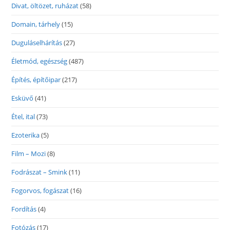
Divat, öltözet, ruházat
(58)
Domain, tárhely
(15)
Duguláselhárítás
(27)
Életmód, egészség
(487)
Építés, építőipar
(217)
Esküvő
(41)
Étel, ital
(73)
Ezoterika
(5)
Film – Mozi
(8)
Fodrászat – Smink
(11)
Fogorvos, fogászat
(16)
Fordítás
(4)
Fotózás
(17)