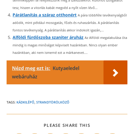
semmiképpen se felejtkezzünk meg a széldzsekiről. Különös szolgálatot
tesz, hiszen a vitorlás kabát megvéd a nyílt vízen lévő...
Párátlanítás a száraz otthonért
A pára többféle tevékenységből
adódik, mint például mosogatás, főzés és ruhaszárítás. A párátlanítás
fontos tevékenység. A párátlanítás akkor indokolt igazán,...
Alföldi fürdőszoba szaniter áruház
Az Alföldi megalakulása óta
mindig is magas minőséget képviselt hazánkban. Nincs olyan ember
hazánkban, aki nem ismerné ezt a márkanevet....
Nézd meg ezt is:
Kutyaeledel
webáruház
TAGS:
KÁDKILÉPŐ
,
STRANDTÖRÖLKÖZŐ
SHARE
PLEASE SHARE THIS
THIS
CONTENT