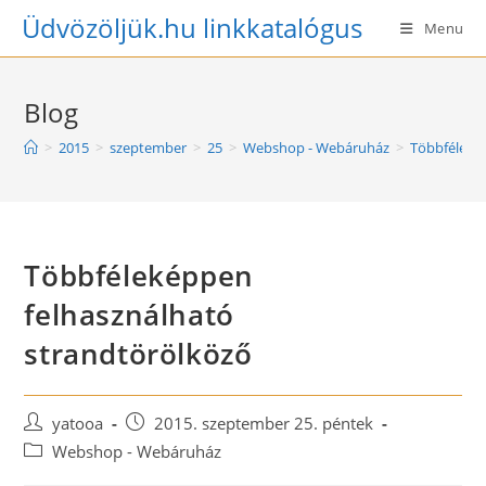
Skip
Üdvözöljük.hu linkkatalógus
Menu
to
content
Blog
>
2015
>
szeptember
>
25
>
Webshop - Webáruház
>
Többféleké
Többféleképpen
felhasználható
strandtörölköző
Post
Post
yatooa
2015. szeptember 25. péntek
author:
published:
Post
Webshop - Webáruház
category: