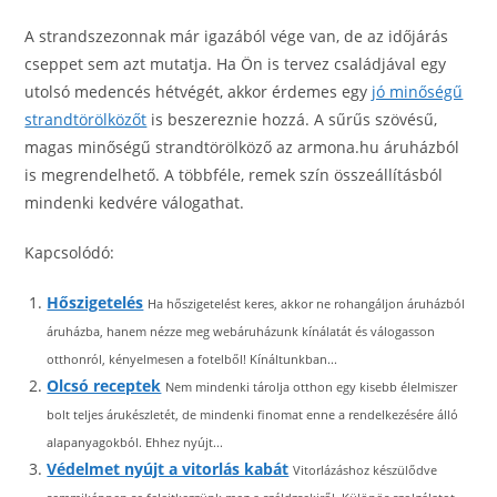
A strandszezonnak már igazából vége van, de az időjárás
cseppet sem azt mutatja. Ha Ön is tervez családjával egy
utolsó medencés hétvégét, akkor érdemes egy
jó minőségű
strandtörölközőt
is beszereznie hozzá. A sűrűs szövésű,
magas minőségű strandtörölköző az armona.hu áruházból
is megrendelhető. A többféle, remek szín összeállításból
mindenki kedvére válogathat.
Kapcsolódó:
Hőszigetelés
Ha hőszigetelést keres, akkor ne rohangáljon áruházból
áruházba, hanem nézze meg webáruházunk kínálatát és válogasson
otthonról, kényelmesen a fotelből! Kínáltunkban...
Olcsó receptek
Nem mindenki tárolja otthon egy kisebb élelmiszer
bolt teljes árukészletét, de mindenki finomat enne a rendelkezésére álló
alapanyagokból. Ehhez nyújt...
Védelmet nyújt a vitorlás kabát
Vitorlázáshoz készülődve