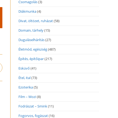
Csomagolás
(3)
Diákmunka
(4)
Divat, öltözet, ruházat
(58)
Domain, tárhely
(15)
Duguláselhárítás
(27)
Életmód, egészség
(487)
Építés, építőipar
(217)
Esküvő
(41)
pens
n
Étel, ital
(73)
ew
indow
Ezoterika
(5)
Film – Mozi
(8)
Fodrászat – Smink
(11)
Fogorvos, fogászat
(16)