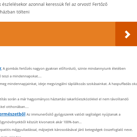
észlelésekor azonnal keressük fel az orvost! Fertőző
rházban tölteni
k
A gombás fertőzés nagyon gyakran előforduló, szinte mindannyiunk életében
 teszi a mindennapokat....
 meg mindennapjainkat, ideje megvizsgálni táplálkozás szokásainkat. A haspuffadás oka
isztítás során a már hagyományos háztartási takarítóeszközökkel el nem távolítandó
kel otthonában....
természetből
Az immunerősítő gyógyszerek valódi segítséget nyújtanak a
yógynövényekből készült kivonatok akár 100%-ban...
epatitis májgyulladással, májsejtek károsodásával járó betegségek összefoglaló neve.