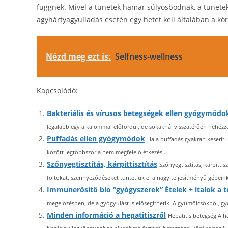
függnek. Mivel a tünetek hamar súlyosbodnak, a tünetek 
agyhártyagyulladás esetén egy hetet kell általában a kó
Nézd meg ezt is:
Selfness-wellness
Kapcsolódó:
Bakteriális és vírusos betegségek ellen gyógymódo
legalább egy alkalommal előfordul, de sokaknál visszatérően nehézzé
Puffadás ellen gyógymódok
Ha a puffadás gyakran keseríti
között legtöbbször a nem megfelelő étkezés...
Szőnyegtisztítás, kárpittisztítás
Szőnyegtisztítás, kárpitt
foltokat, szennyeződéseket tüntetjük el a nagy teljesítményű gépeink
Immunerősítő bio “gyógyszerek” Ételek + italok a 
megelőzésben, de a gyógyulást is elősegíthetik. A gyümölcsökből, g
Minden információ a hepatitiszről
Hepatitis betegség A h