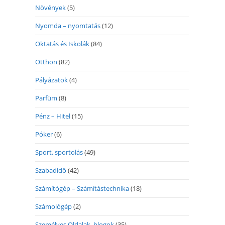
Növények
(5)
Nyomda – nyomtatás
(12)
Oktatás és Iskolák
(84)
Otthon
(82)
Pályázatok
(4)
Parfüm
(8)
Pénz – Hitel
(15)
Póker
(6)
Sport, sportolás
(49)
Szabadidő
(42)
Számítógép – Számítástechnika
(18)
Számológép
(2)
Személyes Oldalak, blogok
(35)