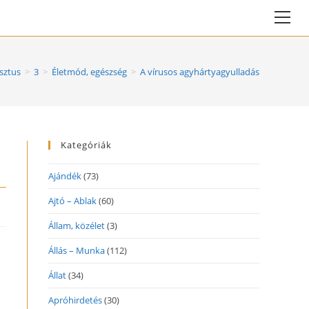
Vie
web
Me
sztus
>
3
>
Életmód, egészség
>
A vírusos agyhártyagyulladás
Kategóriák
Ajándék
(73)
Ajtó – Ablak
(60)
Állam, közélet
(3)
Állás – Munka
(112)
Állat
(34)
Apróhirdetés
(30)