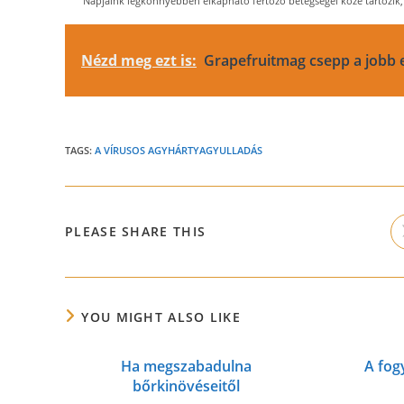
Napjaink legkönnyebben elkapható fertőző betegségei közé tartozik,
Nézd meg ezt is:
Grapefruitmag csepp a jobb e
TAGS:
A VÍRUSOS AGYHÁRTYAGYULLADÁS
SHARE
PLEASE SHARE THIS
THIS
CONTENT
YOU MIGHT ALSO LIKE
Ha megszabadulna
A fog
bőrkinövéseitől