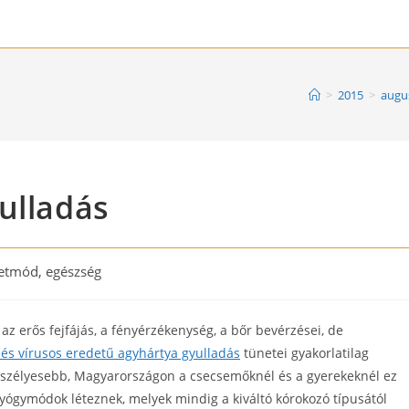
>
2015
>
augu
ulladás
etmód, egészség
ry:
az erős fejfájás, a fényérzékenység, a bőr bevérzései, de
s és vírusos eredetű agyhártya gyulladás
tünetei gyakorlatilag
veszélyesebb, Magyarországon a csecsemőknél és a gyerekeknél ez
gyógymódok léteznek, melyek mindig a kiváltó kórokozó típusától