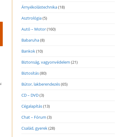
Árnyékolástechnika
(18)
Asztrológia
(5)
Autó – Motor
(160)
Babaruha
(8)
Bankok
(10)
Biztonság, vagyonvédelem
(21)
Biztosítás
(80)
i
Bútor, lakberendezés
(65)
CD – DVD
(3)
Cégalapítás
(13)
Chat – Fórum
(3)
Család, gyerek
(28)