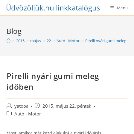
Skip
Üdvözöljük.hu linkkatalógus
Menu
to
content
Blog
>
2015
>
május
>
22
>
Autó - Motor
>
Pirelli nyári gumi meleg id
Pirelli nyári gumi meleg
időben
Post
Post
yatooa
2015. május 22. péntek
author:
published:
Post
Autó - Motor
category:
Most, amikor már kezd alakulni a nyári időjárás