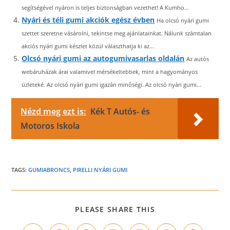
segítségével nyáron is teljes biztonságban vezethet! A Kumho...
Nyári és téli gumi akciók egész évben
Ha olcsó nyári gumi
szettet szeretne vásárolni, tekintse meg ajánlatainkat. Nálunk számtalan
akciós nyári gumi készlet közül választhatja ki az...
Olcsó nyári gumi az autogumivasarlas oldalán
Az autós
webáruházak árai valamivel mérsékeltebbek, mint a hagyományos
üzleteké. Az olcsó nyári gumi igazán minőségi. Az olcsó nyári gumi...
Nézd meg ezt is:
Kék T Autós- és
Motoros Iskola
TAGS:
GUMIABRONCS
,
PIRELLI NYÁRI GUMI
SHARE
PLEASE SHARE THIS
THIS
CONTENT