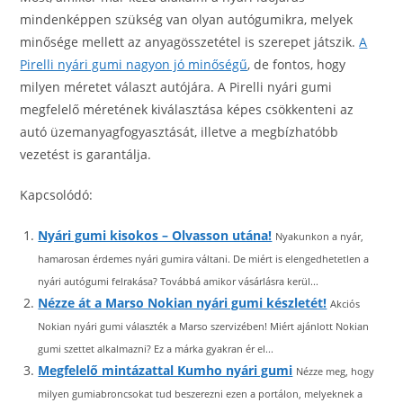
mindenképpen szükség van olyan autógumikra, melyek
minősége mellett az anyagösszetétel is szerepet játszik.
A
Pirelli nyári gumi nagyon jó minőségű
, de fontos, hogy
milyen méretet választ autójára. A Pirelli nyári gumi
megfelelő méretének kiválasztása képes csökkenteni az
autó üzemanyagfogyasztását, illetve a megbízhatóbb
vezetést is garantálja.
Kapcsolódó:
Nyári gumi kisokos – Olvasson utána!
Nyakunkon a nyár,
hamarosan érdemes nyári gumira váltani. De miért is elengedhetetlen a
nyári autógumi felrakása? Továbbá amikor vásárlásra kerül...
Nézze át a Marso Nokian nyári gumi készletét!
Akciós
Nokian nyári gumi választék a Marso szervizében! Miért ajánlott Nokian
gumi szettet alkalmazni? Ez a márka gyakran ér el...
Megfelelő mintázattal Kumho nyári gumi
Nézze meg, hogy
milyen gumiabroncsokat tud beszerezni ezen a portálon, melyeknek a