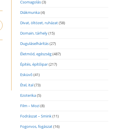
Csomagolás
(3)
Diákmunka
(4)
Divat, öltözet, ruházat
(58)
pens
n
Domain, tárhely
(15)
ew
indow
Duguláselhárítás
(27)
Életmód, egészség
(487)
Építés, építőipar
(217)
Esküvő
(41)
Étel, ital
(73)
Ezoterika
(5)
Film – Mozi
(8)
Fodrászat – Smink
(11)
Fogorvos, fogászat
(16)