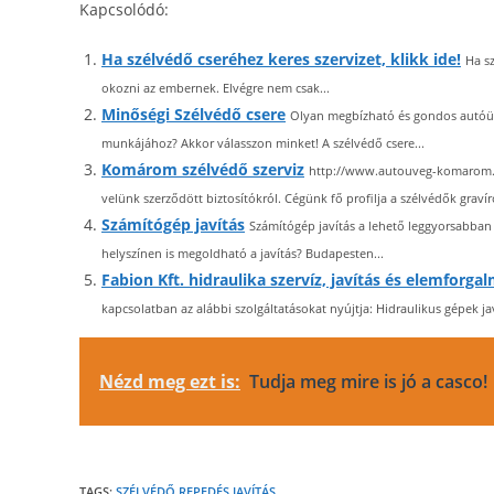
Kapcsolódó:
Ha szélvédő cseréhez keres szervizet, klikk ide!
Ha s
okozni az embernek. Elvégre nem csak...
Minőségi Szélvédő csere
Olyan megbízható és gondos autóüve
munkájához? Akkor válasszon minket! A szélvédő csere...
Komárom szélvédő szerviz
http://www.autouveg-komarom.hu
velünk szerződött biztosítókról. Cégünk fő profilja a szélvédők gravíroz
Számítógép javítás
Számítógép javítás a lehető leggyorsabban
helyszínen is megoldható a javítás? Budapesten...
Fabion Kft. hidraulika szervíz, javítás és elemforga
kapcsolatban az alábbi szolgáltatásokat nyújtja: Hidraulikus gépek javí
Nézd meg ezt is:
Tudja meg mire is jó a casco!
TAGS:
SZÉLVÉDŐ REPEDÉS JAVÍTÁS