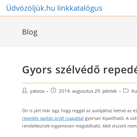
Skip
Üdvözöljük.hu linkkatalógus
to
content
Blog
Gyors szélvédő repedé
Post
Post
Post
yatooa
2014. augusztus 29. péntek
Au
author:
published:
catego
Ön is járt már úgy, hogy reggel az autójához leérve az e
repedés javítás profi csapattal
gyorsan kijavítható. A szé
rendelkeznek ingyenesen megoldható. Akik viszont nem re