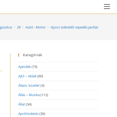
Vie
web
Me
gusztus
>
29
>
Autó - Motor
>
Gyors szélvédő repedés javítás
Kategóriák
Ajándék
(73)
Ajtó – Ablak
(60)
Állam, közélet
(3)
Állás – Munka
(112)
Állat
(34)
Apróhirdetés
(30)