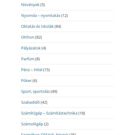
Növények
(5)
Nyomda – nyomtatás
(12)
Oktatás és Iskolák
(84)
Otthon
(82)
Pályázatok
(4)
Parfüm
(8)
Pénz – Hitel
(15)
Póker
(6)
Sport, sportolás
(49)
Szabadidő
(42)
Számítógép – Számítástechnika
(18)
Számológép
(2)
Személyes Oldalak, blogok
(35)