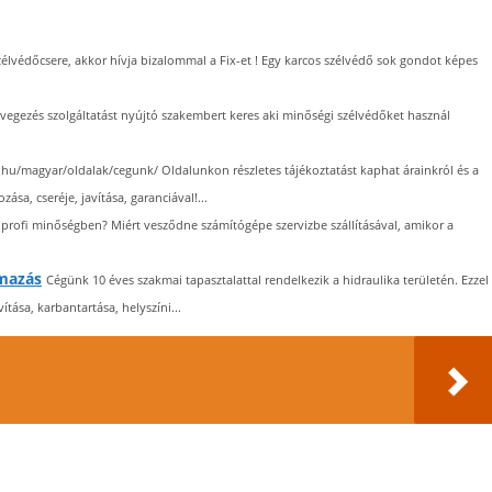
zélvédőcsere, akkor hívja bizalommal a Fix-et ! Egy karcos szélvédő sok gondot képes
gezés szolgáltatást nyújtó szakembert keres aki minőségi szélvédőket használ
/magyar/oldalak/cegunk/ Oldalunkon részletes tájékoztatást kaphat árainkról és a
ása, cseréje, javítása, garanciával!...
 profi minőségben? Miért vesződne számítógépe szervizbe szállításával, amikor a
lmazás
Cégünk 10 éves szakmai tapasztalattal rendelkezik a hidraulika területén. Ezzel
tása, karbantartása, helyszíni...