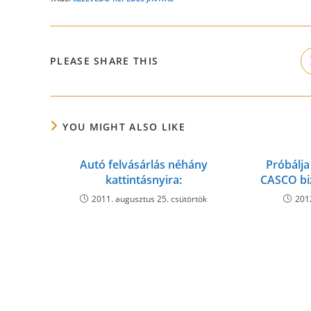
SHARE
PLEASE SHARE THIS
THIS
CONTENT
YOU MIGHT ALSO LIKE
Autó felvásárlás néhány
Próbálj
kattintásnyira:
CASCO biz
2011. augusztus 25. csütörtök
201