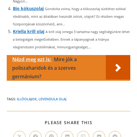
Nagyon...
Bio kókuszolaj
Gondolta volna, hogy a kókuszolaj sütéshez sokkal
ideálisabb, mint az általában használt zsírok, olajok? Ez részben magas
füstpontjának köszönhető, ami...
Kriella krill olaj
A krill olaj omega 3 tartalma nagy segítségünkre lehet
a betegségek megelőzésében. Ennek a tápanyagnak a hiánya
idegrendszeri problémákat, immungyengeséget,...
Nézd meg ezt is:
Mire jók a
poliszaharidok és a szerves
germánium?
TAGS:
ILLÓOLAJOK
,
LEVENDULA OLAJ
SHARE
PLEASE SHARE THIS
THIS
CONTENT