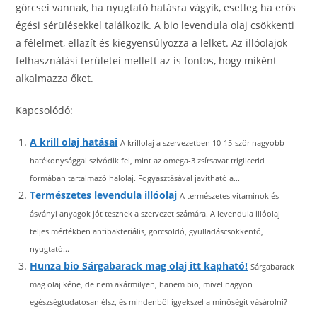
görcsei vannak, ha nyugtató hatásra vágyik, esetleg ha erős
égési sérülésekkel találkozik. A bio levendula olaj csökkenti
a félelmet, ellazít és kiegyensúlyozza a lelket. Az illóolajok
felhasználási területei mellett az is fontos, hogy miként
alkalmazza őket.
Kapcsolódó:
A krill olaj hatásai
A krillolaj a szervezetben 10-15-ször nagyobb
hatékonysággal szívódik fel, mint az omega-3 zsírsavat triglicerid
formában tartalmazó halolaj. Fogyasztásával javítható a...
Természetes levendula illóolaj
A természetes vitaminok és
ásványi anyagok jót tesznek a szervezet számára. A levendula illóolaj
teljes mértékben antibakteriális, görcsoldó, gyulladáscsökkentő,
nyugtató...
Hunza bio Sárgabarack mag olaj itt kapható!
Sárgabarack
mag olaj kéne, de nem akármilyen, hanem bio, mivel nagyon
egészségtudatosan élsz, és mindenből igyekszel a minőségit vásárolni?