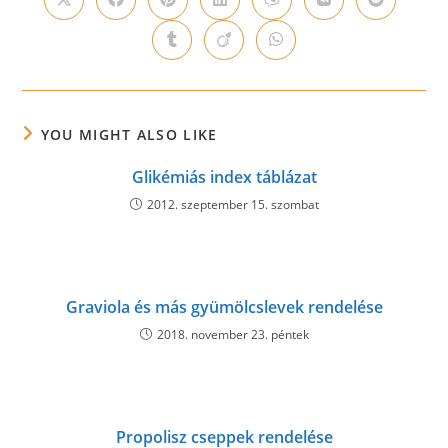
Opens
Opens
Opens
Opens
Opens
Opens
Opens
in
in
in
in
in
in
in
a
a
a
a
a
a
a
Opens
Opens
Opens
new
new
new
new
new
new
new
in
in
in
window
window
window
window
window
window
window
a
a
a
new
new
new
window
window
window
YOU MIGHT ALSO LIKE
Glikémiás index táblázat
2012. szeptember 15. szombat
Graviola és más gyümölcslevek rendelése
2018. november 23. péntek
Propolisz cseppek rendelése