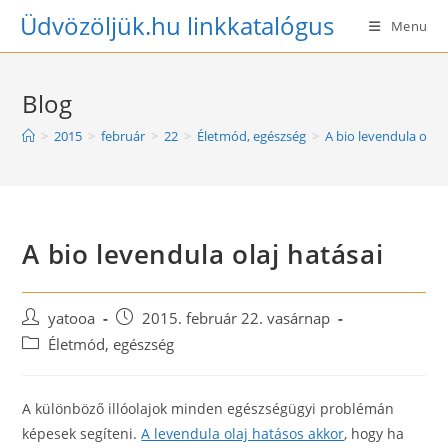
Skip
Üdvözöljük.hu linkkatalógus
Menu
to
content
Blog
>
2015
>
február
>
22
>
Életmód, egészség
>
A bio levendula olaj 
A bio levendula olaj hatásai
Post
Post
yatooa
2015. február 22. vasárnap
author:
published:
Post
Életmód, egészség
category:
A különböző illóolajok minden egészségügyi problémán
képesek segíteni.
A levendula olaj hatásos akkor
, hogy ha