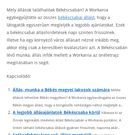
Mely állások találhatóak Békéscsabán? A Workania
egybegyűjtötte az összes
békéscsabai állást
, hogy a
látogatók egyszerűen megleljék a legjobb ajánlatokat. Ezek
a békéscsabai álláshirdetések napi szinten frissülnek.
Illetve ha egy környező város állásait nézné inkább meg,
akkor elég csak a keresőben kiválasztani azt. A Békéscsabán
lévő munka, állás infók mellett a Workania az önéletrajz
megírásában is segít.
Kapcsolódó:
Állás, munka a Békés megyei lakosok számára
Miféle
állások lelhetőek Békés megyében? A Workania egybeválogatta az összes
Békés megyei állást, hogy a böngészők nehézséges nélkül megleljék a...
A legjobb állásajánlatok Békéscsaba körül
Válassza ki az
Önnek leginkább tökéletes állást Békéscsabán a Workania portálon. A
linken látható békéscsabai állások gyakran frissülnek, naponta akár...
Székesfehérváron sok állást megtalál!