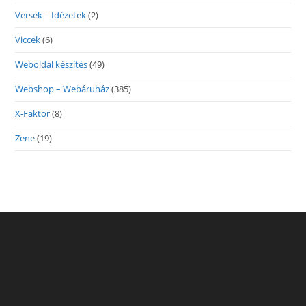
Versek – Idézetek
(2)
Viccek
(6)
Weboldal készítés
(49)
Webshop – Webáruház
(385)
X-Faktor
(8)
Zene
(19)