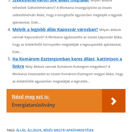
Milyen állások
lelhetőek Székesfehérváron? A Workania összegyűjtötte az összes
székesfehérvári állást, hogy a böngészők egyszerűen megleljék a legjobb
ajánlatokat. Ezek...
Melyik a legjobb állás Kaposvár városban?
Milyen állások
vannak Kaposvárott? A Workania egybeszedte az összes kaposvári állást,
hogy az érdeklődők könnyedén megtalálják a legszuperebb ajánlatokat.
Ezek...
Ha Komárom-Esztergomban keres állást, kattintson a
linkre
Mely állások vannak Komárom-Esztergom megyében? A
Workania összeszedte az összes Komárom-Esztergom megyei állást, hogy
az érdeklődők egyszerűen megtalálják a legtutibb...
Nézd meg ezt is:
Energiatanúsítvány
TAGS:
ÁLLÁS
,
ÁLLÁSOK
,
BÉKÉS MEGYEI APRÓHIRDETÉSEK