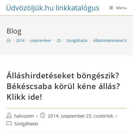
Skip
Üdvözöljük.hu linkkatalógus
Menu
to
content
Blog
>
2014
>
szeptember
>
25
>
Szolgáltatás
>
Álláshirdetéseket böng
Álláshirdetéseket böngészik?
Békéscsaba körül kéne állás?
Klikk ide!
Post
Post
haloszem
2014. szeptember 25. csütörtök
author:
published:
Post
Szolgáltatás
category: