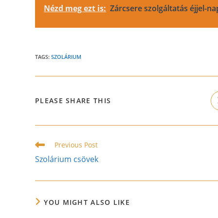
Nézd meg ezt is:
Zárcsere szolgáltatás éjjel-na
TAGS:
SZOLÁRIUM
SHARE
PLEASE SHARE THIS
THIS
CONTENT
Read
Previous Post
more
Szolárium csövek
articles
YOU MIGHT ALSO LIKE