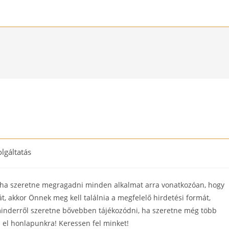
olgáltatás
ry:
t, ha szeretne megragadni minden alkalmat arra vonatkozóan, hogy
t, akkor Önnek meg kell találnia a megfelelő hirdetési formát,
minderről szeretne bővebben tájékozódni, ha szeretne még több
 el honlapunkra! Keressen fel minket!