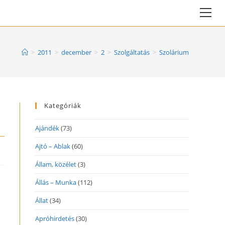
Vie
web
Me
>
2011
>
december
>
2
>
Szolgáltatás
>
Szolárium
Kategóriák
Ajándék
(73)
Ajtó – Ablak
(60)
Állam, közélet
(3)
Állás – Munka
(112)
Állat
(34)
Apróhirdetés
(30)