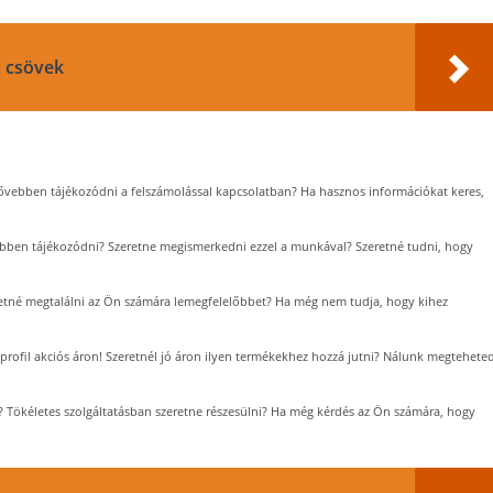
m csövek
 bővebben tájékozódni a felszámolással kapcsolatban? Ha hasznos információkat keres,
ebben tájékozódni? Szeretne megismerkedni ezzel a munkával? Szeretné tudni, hogy
eretné megtalálni az Ön számára lemegfelelőbbet? Ha még nem tudja, hogy kihez
 profil akciós áron! Szeretnél jó áron ilyen termékekhez hozzá jutni? Nálunk megteheted
? Tökéletes szolgáltatásban szeretne részesülni? Ha még kérdés az Ön számára, hogy