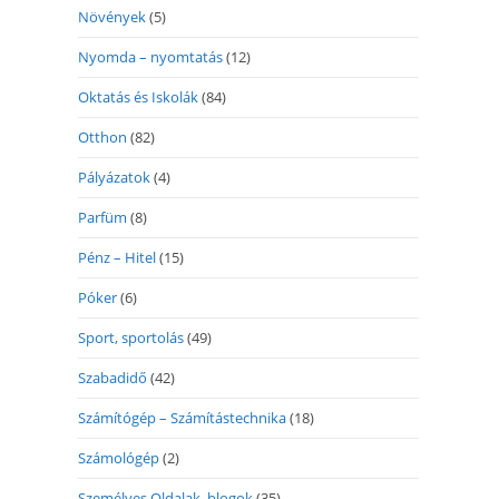
Növények
(5)
Nyomda – nyomtatás
(12)
Oktatás és Iskolák
(84)
Otthon
(82)
Pályázatok
(4)
Parfüm
(8)
Pénz – Hitel
(15)
Póker
(6)
Sport, sportolás
(49)
Szabadidő
(42)
Számítógép – Számítástechnika
(18)
Számológép
(2)
Személyes Oldalak, blogok
(35)