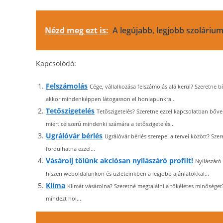
Nézd meg ezt is:
A legújabb, legjobb szoláriu
Kapcsolódó:
Felszámolás
Cége, vállalkozása felszámolás alá kerül? Szeretne
akkor mindenképpen látogasson el honlapunkra...
Tetőszigetelés
Tetőszigetelés? Szeretne ezzel kapcsolatban bőv
miért célszerű mindenki számára a tetőszigetelés...
Ugrálóvár bérlés
Ugrálóvár bérlés szerepel a tervei között? Sz
fordulhatna ezzel...
Vásárolj tőlünk akciósan nyílászáró profilt!
Nyílászáró
hiszen weboldalunkon és üzleteinkben a legjobb ajánlatokkal...
Klíma
Klímát vásárolna? Szeretné megtalálni a tökéletes minőséget
mindezt hol...