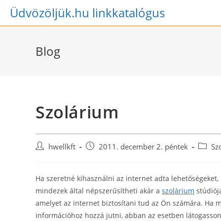
Skip
Üdvözöljük.hu linkkatalógus
to
content
Blog
Szolárium
Post
Post
Post
hwellkft
2011. december 2. péntek
Sz
author:
published:
catego
Ha szeretné kihasználni az internet adta lehetőségeke
mindezek által népszerűsítheti akár a
szolárium
stúdiójá
amelyet az internet biztosítani tud az Ön számára. Ha 
információhoz hozzá jutni, abban az esetben látogasson