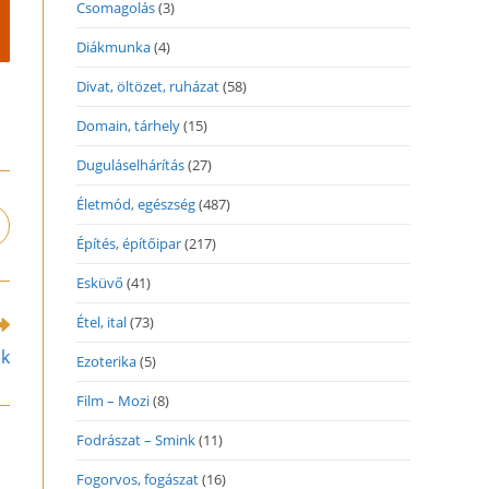
Csomagolás
(3)
Diákmunka
(4)
Divat, öltözet, ruházat
(58)
Domain, tárhely
(15)
Duguláselhárítás
(27)
Életmód, egészség
(487)
pens
Építés, építőipar
(217)
n
ew
Esküvő
(41)
indow
Étel, ital
(73)
ek
Ezoterika
(5)
Film – Mozi
(8)
Fodrászat – Smink
(11)
Fogorvos, fogászat
(16)