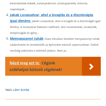
berendezések (kádak, zuhanykabinok, zuhanypanelek, bútorok,
csaptelepek...
Jakab Lovasudvar, ahol a lovaglás és a disznóvágás
igazi élmény.
Jakab Lovasudvar, ahol a lovaglás és a disznóvágás igazi
élmény. A lovasudvar Dabason található, ahol lovasoktatás, lovastúrák,
tereplovaglás és igény...
Menyasszonyi ruhák
Olasz stílusban készített menyasszonyi ruhák
vásárolhatók és rendelhetők az Aphrodite esküvői szalonunkban. Valódi
minőség számodra is elérhető árakon. Nem az...
Nézd meg ezt is:
Cégünk
székhelyet biztosít cégeknek!
TAGS:
LÁNY RUHÁK