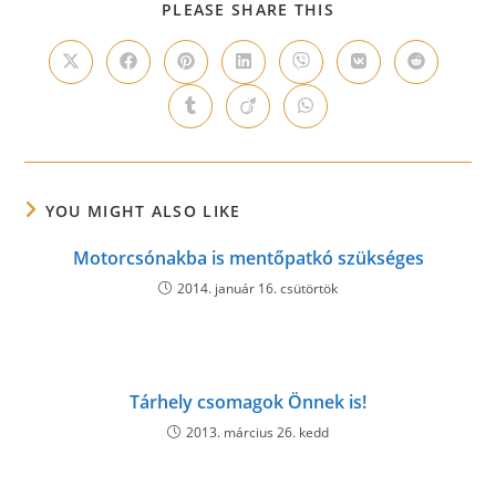
SHARE
PLEASE SHARE THIS
THIS
CONTENT
Opens
Opens
Opens
Opens
Opens
Opens
Opens
in
in
in
in
in
in
in
a
a
a
a
a
a
a
Opens
Opens
Opens
new
new
new
new
new
new
new
in
in
in
window
window
window
window
window
window
window
a
a
a
new
new
new
window
window
window
YOU MIGHT ALSO LIKE
Motorcsónakba is mentőpatkó szükséges
2014. január 16. csütörtök
Tárhely csomagok Önnek is!
2013. március 26. kedd