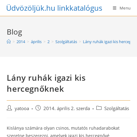
Skip
Üdvözöljük.hu linkkatalógus
Menu
to
content
Blog
>
2014
>
április
>
2
>
Szolgáltatás
>
Lány ruhák igazi kis hercegn
Lány ruhák igazi kis
hercegnőknek
Post
Post
Post
yatooa
2014. április 2. szerda
Szolgáltatás
author:
published:
category:
Kislánya számára olyan csinos, mutatós ruhadarabokat
szeretne beszerezni, amelyek igazi kis hercegnővé