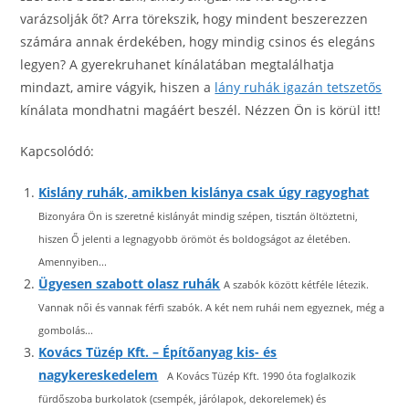
varázsolják őt? Arra törekszik, hogy mindent beszerezzen
számára annak érdekében, hogy mindig csinos és elegáns
legyen? A gyerekruhanet kínálatában megtalálhatja
mindazt, amire vágyik, hiszen a
lány ruhák igazán tetszetős
kínálata mondhatni magáért beszél. Nézzen Ön is körül itt!
Kapcsolódó:
Kislány ruhák, amikben kislánya csak úgy ragyoghat
Bizonyára Ön is szeretné kislányát mindig szépen, tisztán öltöztetni,
hiszen Ő jelenti a legnagyobb örömöt és boldogságot az életében.
Amennyiben...
Ügyesen szabott olasz ruhák
A szabók között kétféle létezik.
Vannak női és vannak férfi szabók. A két nem ruhái nem egyeznek, még a
gombolás...
Kovács Tüzép Kft. – Építőanyag kis- és
nagykereskedelem
A Kovács Tüzép Kft. 1990 óta foglalkozik
fürdőszoba burkolatok (csempék, járólapok, dekorelemek) és