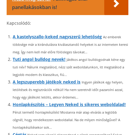
panellakásokban is!
Kapcsolódó:
A kastelyszallo-keked nagyszerű lehetőség
Az emberek
többsége már a kirándulásra kiválasztandó helyeket is az interneten keresi
meg. Így nem kell már előre fölösleges távokat...
Tuti angol bulldog nevek!
Játékos angol bulldogodnak kéne egy
tuti név? Nálunk megtalálod, nézz szét weboldalunkon, itt megtalálod a
legjobb modern és klasszikus, fiú...
A legszuperebb játékok neked is
Ingyen játékok egy helyen,
letöltések és regisztrációk nélkül! Ha nem szeretnél időt pazarolni azzal,
hogy egy játékokt letölts, akkor érdemes...
Honlapkészítés – Legyen Neked is sikeres weboldalad!
Pénzt termelő honlapkészítés! Mostanra már alap elvárás a legtöbb
cégnél, hogy rendelkezzen weboldallal. Na de milyen minőségűvel? A
honlapkészítésekor sok...
Cégtár
Neked sem sikerül eligazodnod a cégek rengetegében? Sokat