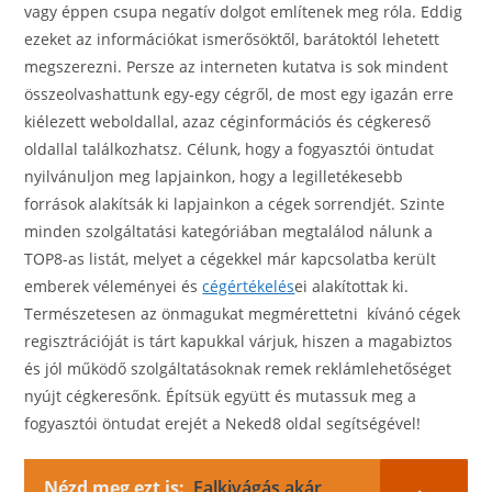
vagy éppen csupa negatív dolgot említenek meg róla. Eddig
ezeket az információkat ismerősöktől, barátoktól lehetett
megszerezni. Persze az interneten kutatva is sok mindent
összeolvashattunk egy-egy cégről, de most egy igazán erre
kiélezett weboldallal, azaz céginformációs és cégkereső
oldallal találkozhatsz. Célunk, hogy a fogyasztói öntudat
nyilvánuljon meg lapjainkon, hogy a legilletékesebb
források alakítsák ki lapjainkon a cégek sorrendjét. Szinte
minden szolgáltatási kategóriában megtalálod nálunk a
TOP8-as listát, melyet a cégekkel már kapcsolatba került
emberek véleményei és
cégértékelés
ei alakítottak ki.
Természetesen az önmagukat megmérettetni kívánó cégek
regisztrációját is tárt kapukkal várjuk, hiszen a magabiztos
és jól működő szolgáltatásoknak remek reklámlehetőséget
nyújt cégkeresőnk. Építsük együtt és mutassuk meg a
fogyasztói öntudat erejét a Neked8 oldal segítségével!
Nézd meg ezt is:
Falkivágás akár