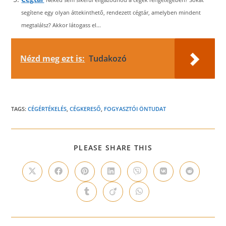
segítene egy olyan áttekinthető, rendezett cégtár, amelyben mindent
megtalálsz? Akkor látogass el...
Nézd meg ezt is:
Tudakozó
TAGS:
CÉGÉRTÉKELÉS
,
CÉGKERESŐ
,
FOGYASZTÓI ÖNTUDAT
SHARE
PLEASE SHARE THIS
THIS
CONTENT
Opens
Opens
Opens
Opens
Opens
Opens
Opens
in
in
in
in
in
in
in
a
a
a
a
a
a
a
Opens
Opens
Opens
new
new
new
new
new
new
new
in
in
in
window
window
window
window
window
window
window
a
a
a
new
new
new
window
window
window