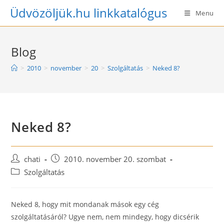
Skip
Üdvözöljük.hu linkkatalógus
Menu
to
content
Blog
>
2010
>
november
>
20
>
Szolgáltatás
>
Neked 8?
Neked 8?
Post
Post
chati
2010. november 20. szombat
author:
published:
Post
Szolgáltatás
category:
Neked 8, hogy mit mondanak mások egy cég
szolgáltatásáról? Ugye nem, nem mindegy, hogy dicsérik