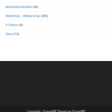
Weboldal készítés
(49)
Webshop – Webáruház
(385)
X-Faktor
(8)
Zene
(19)
Copyright - OceanWP Theme by OceanWP