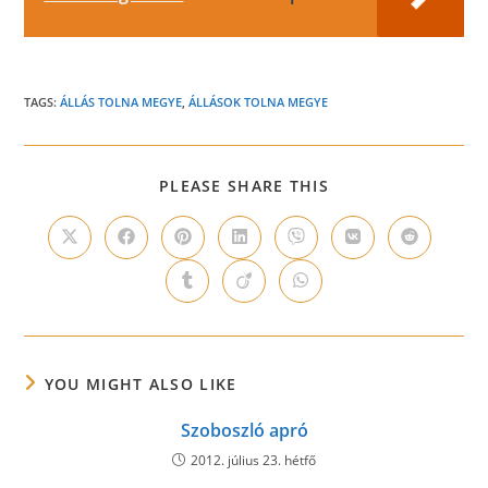
TAGS:
ÁLLÁS TOLNA MEGYE
,
ÁLLÁSOK TOLNA MEGYE
SHARE
PLEASE SHARE THIS
THIS
CONTENT
Opens
Opens
Opens
Opens
Opens
Opens
Opens
in
in
in
in
in
in
in
a
a
a
a
a
a
a
Opens
Opens
Opens
new
new
new
new
new
new
new
in
in
in
window
window
window
window
window
window
window
a
a
a
new
new
new
window
window
window
YOU MIGHT ALSO LIKE
Szoboszló apró
2012. július 23. hétfő