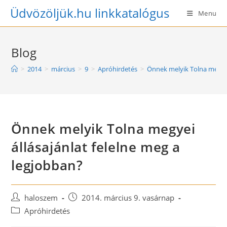
Skip
Üdvözöljük.hu linkkatalógus
Menu
to
content
Blog
>
2014
>
március
>
9
>
Apróhirdetés
>
Önnek melyik Tolna megyei
Önnek melyik Tolna megyei
állásajánlat felelne meg a
legjobban?
Post
Post
haloszem
2014. március 9. vasárnap
author:
published:
Post
Apróhirdetés
category: