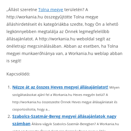
„Állást szeretne
Tolna megye
területén? A
http://workania.hu összegyűjtötte Tolna megye
álláshirdetéseit és kategóriákba szedte, hogy Ön a lehető
legkönnyebben megtalálja az Önnek legmegfelelőbb
állásajánlatot. A http://workania.hu weboldal segít az
önéletrajz megcsinálásában. Abban az esetben, ha Tolna
megyei munkaerőhiánya van, a Workania.hu weblap abban
is segít!
Kapcsolódó:
Nézze át az összes Heves megyei állásajánlatot!
Milyen
szolgáltatásokat ajánl fel a Workania.hu Heves megyén belül? A
http://workania.hu összeszedte Önnek Heves megye állásajánlatait és
csoportosította, hogy a...
Szabolcs-Szatmár-Bereg megyei állásajánlatok nagy
számban
Állásra vágyik Szabolcs-Szatmár-Beregben? A Workania.hu