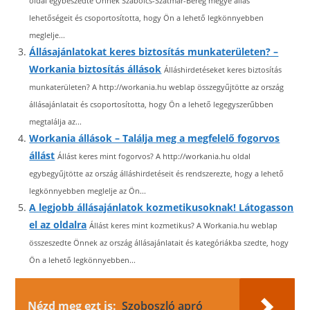
oldal egybeszedte Önnek Szabolcs-Szatmár-Bereg megye állás
lehetőségeit és csoportosította, hogy Ön a lehető legkönnyebben
meglelje...
Állásajánlatokat keres biztosítás munkaterületen? –
Workania biztosítás állások
Álláshirdetéseket keres biztosítás
munkaterületen? A http://workania.hu weblap összegyűjtötte az ország
állásajánlatait és csoportosította, hogy Ön a lehető legegyszerűbben
megtalálja az...
Workania állások – Találja meg a megfelelő fogorvos
állást
Állást keres mint fogorvos? A http://workania.hu oldal
egybegyűjtötte az ország álláshirdetéseit és rendszerezte, hogy a lehető
legkönnyebben meglelje az Ön...
A legjobb állásajánlatok kozmetikusoknak! Látogasson
el az oldalra
Állást keres mint kozmetikus? A Workania.hu weblap
összeszedte Önnek az ország állásajánlatait és kategóriákba szedte, hogy
Ön a lehető legkönnyebben...
Nézd meg ezt is:
Szoboszló apró