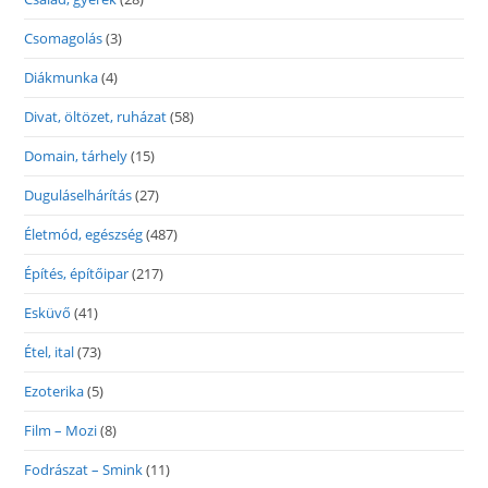
Csomagolás
(3)
Diákmunka
(4)
Divat, öltözet, ruházat
(58)
Domain, tárhely
(15)
Duguláselhárítás
(27)
Életmód, egészség
(487)
Építés, építőipar
(217)
Esküvő
(41)
Étel, ital
(73)
Ezoterika
(5)
Film – Mozi
(8)
Fodrászat – Smink
(11)