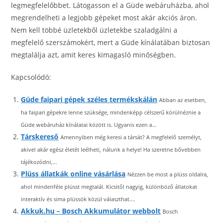
legmegfelelőbbet. Látogasson el a Güde webáruházba, ahol
megrendelheti a legjobb gépeket most akár akciós áron.
Nem kell többé üzletekből üzletekbe szaladgálni a
megfelelő szerszámokért, mert a Güde kínálatában biztosan
megtalálja azt, amit keres kimagasló minőségben.
Kapcsolódó:
Güde faipari gépek széles termékskálán
Abban az esetben,
ha faipari gépekre lenne szüksége, mindenképp célszerű körülnéznie a
Güde webáruház kínálatai között is. Ugyanis ezen a...
Társkereső
Amennyiben még keresi a társát? A megfelelő személyt,
akivel akár egész életét leélheti, nálunk a helye! Ha szeretne bővebben
tájékozódni,...
Plüss állatkák online vásárlása
Nézzen be most a plüss oldalra,
ahol mindenféle plüsst megtalál. Kicsitől nagyig, különböző állatokat
interaktív és sima plüssök közül választhat....
Akkuk.hu – Bosch Akkumulátor webbolt
Bosch