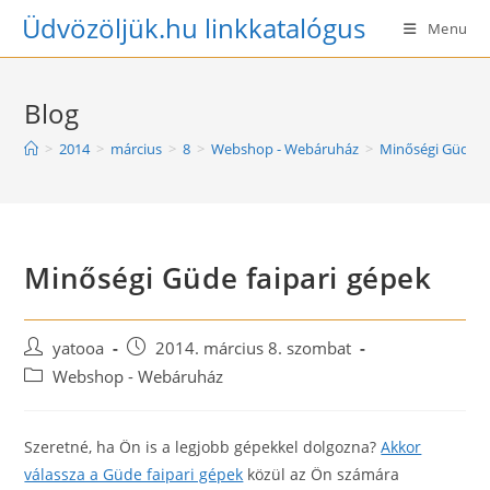
Skip
Üdvözöljük.hu linkkatalógus
Menu
to
content
Blog
>
2014
>
március
>
8
>
Webshop - Webáruház
>
Minőségi Güde fa
Minőségi Güde faipari gépek
Post
Post
yatooa
2014. március 8. szombat
author:
published:
Post
Webshop - Webáruház
category:
Szeretné, ha Ön is a legjobb gépekkel dolgozna?
Akkor
válassza a Güde faipari gépek
közül az Ön számára