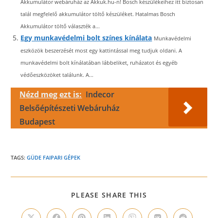
Akkumulátor webáruház az Akkuk.hu-n! Bosch készülékeihez itt biztosan
talál megfelelő akkumulátor töltő készüléket. Hatalmas Bosch
Akkumulátor töltő választék a...
Egy munkavédelmi bolt színes kínálata
Munkavédelmi
eszközök beszerzését most egy kattintással meg tudjuk oldani. A
munkavédelmi bolt kínálatában lábbeliket, ruházatot és egyéb
védőeszközöket találunk. A...
Nézd meg ezt is:
Indecor
Belsőépítészeti Webáruház
Budapest
TAGS:
GÜDE FAIPARI GÉPEK
SHARE
PLEASE SHARE THIS
THIS
CONTENT