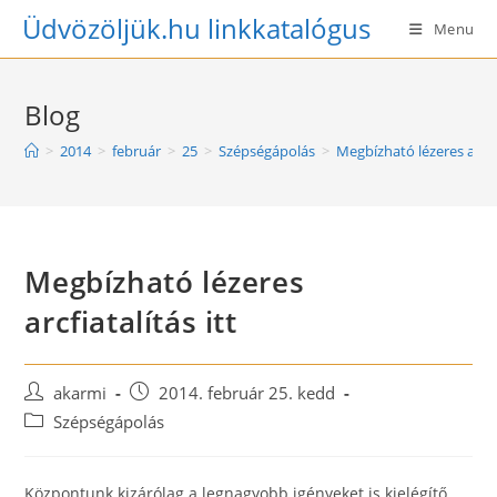
Skip
Üdvözöljük.hu linkkatalógus
Menu
to
content
Blog
>
2014
>
február
>
25
>
Szépségápolás
>
Megbízható lézeres arcfia
Megbízható lézeres
arcfiatalítás itt
Post
Post
akarmi
2014. február 25. kedd
author:
published:
Post
Szépségápolás
category:
Központunk kizárólag a legnagyobb igényeket is kielégítő