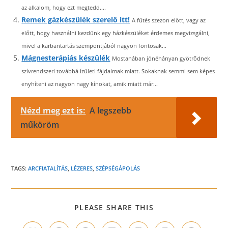
az alkalom, hogy ezt megtedd....
Remek gázkészülék szerelő itt!
A fűtés szezon előtt, vagy az
előtt, hogy használni kezdünk egy házkészüléket érdemes megvizsgálni,
mivel a karbantartás szempontjából nagyon fontosak...
Mágnesterápiás készülék
Mostanában jónéhányan gyötrődnek
szívrendszeri továbbá ízületi fájdalmak miatt. Sokaknak semmi sem képes
enyhíteni az nagyon nagy kínokat, amik miatt már...
Nézd meg ezt is:
A legszebb
műköröm
TAGS:
ARCFIATALÍTÁS
,
LÉZERES
,
SZÉPSÉGÁPOLÁS
SHARE
PLEASE SHARE THIS
THIS
CONTENT