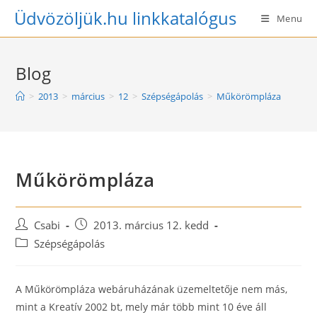
Skip
Üdvözöljük.hu linkkatalógus
Menu
to
content
Blog
>
2013
>
március
>
12
>
Szépségápolás
>
Műkörömpláza
Műkörömpláza
Post
Post
Csabi
2013. március 12. kedd
author:
published:
Post
Szépségápolás
category:
A Műkörömpláza webáruházának üzemeltetője nem más,
mint a Kreatív 2002 bt, mely már több mint 10 éve áll