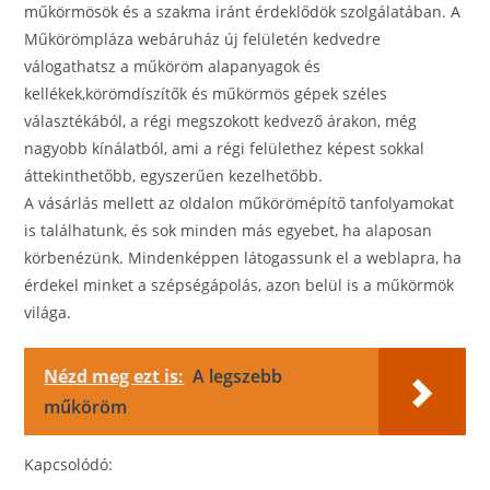
műkörmösök és a szakma iránt érdeklődök szolgálatában. A
Műkörömpláza webáruház új felületén kedvedre
válogathatsz a műköröm alapanyagok és
kellékek,körömdíszítők és műkörmös gépek széles
választékából, a régi megszokott kedvező árakon, még
nagyobb kínálatból, ami a régi felülethez képest sokkal
áttekinthetőbb, egyszerűen kezelhetőbb.
A vásárlás mellett az oldalon műkörömépítő tanfolyamokat
is találhatunk, és sok minden más egyebet, ha alaposan
körbenézünk. Mindenképpen látogassunk el a weblapra, ha
érdekel minket a szépségápolás, azon belül is a műkörmök
világa.
Nézd meg ezt is:
A legszebb
műköröm
Kapcsolódó: