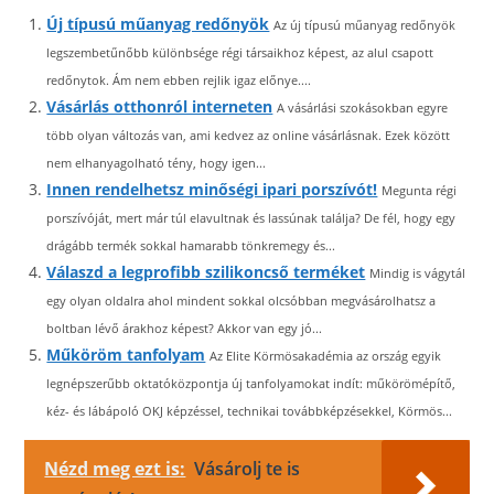
Új típusú műanyag redőnyök
Az új típusú műanyag redőnyök
legszembetűnőbb különbsége régi társaikhoz képest, az alul csapott
redőnytok. Ám nem ebben rejlik igaz előnye....
Vásárlás otthonról interneten
A vásárlási szokásokban egyre
több olyan változás van, ami kedvez az online vásárlásnak. Ezek között
nem elhanyagolható tény, hogy igen...
Innen rendelhetsz minőségi ipari porszívót!
Megunta régi
porszívóját, mert már túl elavultnak és lassúnak találja? De fél, hogy egy
drágább termék sokkal hamarabb tönkremegy és...
Válaszd a legprofibb szilikoncső terméket
Mindig is vágytál
egy olyan oldalra ahol mindent sokkal olcsóbban megvásárolhatsz a
boltban lévő árakhoz képest? Akkor van egy jó...
Műköröm tanfolyam
Az Elite Körmösakadémia az ország egyik
legnépszerűbb oktatóközpontja új tanfolyamokat indít: műkörömépítő,
kéz- és lábápoló OKJ képzéssel, technikai továbbképzésekkel, Körmös...
Nézd meg ezt is:
Vásárolj te is