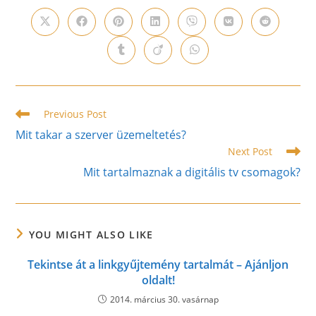
CONTENT
Opens
Opens
Opens
Opens
Opens
Opens
Opens
in
in
in
in
in
in
in
a
a
a
a
a
a
a
Opens
Opens
Opens
new
new
new
new
new
new
new
in
in
in
window
window
window
window
window
window
window
a
a
a
new
new
new
window
window
window
Read
Previous Post
more
Mit takar a szerver üzemeltetés?
articles
Next Post
Mit tartalmaznak a digitális tv csomagok?
YOU MIGHT ALSO LIKE
Tekintse át a linkgyűjtemény tartalmát – Ajánljon
oldalt!
2014. március 30. vasárnap