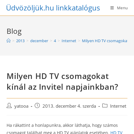
Skip
Üdvözöljük.hu linkkatalógus
Menu
to
content
Blog
>
2013
>
december
>
4
>
Internet
>
Milyen HD TV csomagokat kíná
Milyen HD TV csomagokat
kínál az Invitel napjainkban?
Post
Post
Post
yatooa
2013. december 4. szerda
Internet
author:
published:
category:
Ha rákattint a honlapunkra, akkor láthatja, hogy számos
csomagot találhat meg a HD TV ajánlatok esetében.
HD TV