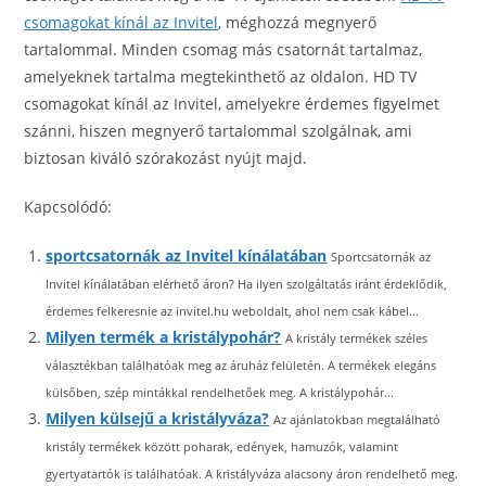
csomagokat kínál az Invitel
, méghozzá megnyerő
tartalommal. Minden csomag más csatornát tartalmaz,
amelyeknek tartalma megtekinthető az oldalon. HD TV
csomagokat kínál az Invitel, amelyekre érdemes figyelmet
szánni, hiszen megnyerő tartalommal szolgálnak, ami
biztosan kiváló szórakozást nyújt majd.
Kapcsolódó:
sportcsatornák az Invitel kínálatában
Sportcsatornák az
Invitel kínálatában elérhető áron? Ha ilyen szolgáltatás iránt érdeklődik,
érdemes felkeresnie az invitel.hu weboldalt, ahol nem csak kábel...
Milyen termék a kristálypohár?
A kristály termékek széles
választékban találhatóak meg az áruház felületén. A termékek elegáns
külsőben, szép mintákkal rendelhetőek meg. A kristálypohár...
Milyen külsejű a kristályváza?
Az ajánlatokban megtalálható
kristály termékek között poharak, edények, hamuzók, valamint
gyertyatartók is találhatóak. A kristályváza alacsony áron rendelhető meg.