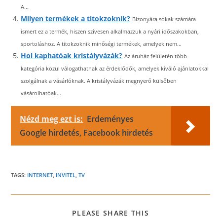
A...
Milyen termékek a titokzoknik?
Bizonyára sokak számára
ismert ez a termék, hiszen szívesen alkalmazzuk a nyári időszakokban,
sportoláshoz. A titokzoknik minőségi termékek, amelyek nem...
Hol kaphatóak kristályvázák?
Az áruház felületén több
kategória közül válogathatnak az érdeklődők, amelyek kiváló ajánlatokkal
szolgálnak a vásárlóknak. A kristályvázák megnyerő külsőben
vásárolhatóak...
Nézd meg ezt is:
Erdeményes
Google hirdetés, Facebook hirdetés
TAGS:
INTERNET
,
INVITEL
,
TV
SHARE
PLEASE SHARE THIS
THIS