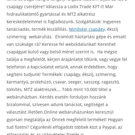
csapágy cseréjére? Válassza a Lodix Trade KFT-t! Már
hidraulikatömlő gyártással és MTZ alkatrész
kereskedelemmel is foglalkozunk. Szolgáltások: Ingyenes
tanácsadás, termék kiszállítás.
Minőségi csapágy,
ékszíj
szimering webáruház. Elromlott háztartási gépe és emiatt
van szüksége rá? Keresse fel weboldalunkat! Kereshet
csapágyat külső vagy belső méret szerint is. Ha mégse
találja a megfelelőt, kérjen árajánlatot tőlünk, vagy vegye fel
telefonon a kapcsolatot velünk, annak érdekében, hogy
segíteni tudjunk! Termékek: csapágy, ékszíj, szimering,
karmantyú, prolehúzó, csavar, seeger, sasszeg, ragasztó,
tömítés, MTZ alaktrészek…. Több mint 10.000 tétel a
webáruházban. Kérdés esetén forduljon hozzánk
bizalommal, szívesen adunk tanácsot, segítséget a
választást illetően.Online webáruházunkon keresztül
gyorsan megtalálja az Önnek megfelelő terméket! Hogyan
tud fizetni? Cégünknél elfogadott többek közt a Paypal, az
előreutalás és az utánvételes fizetés is.