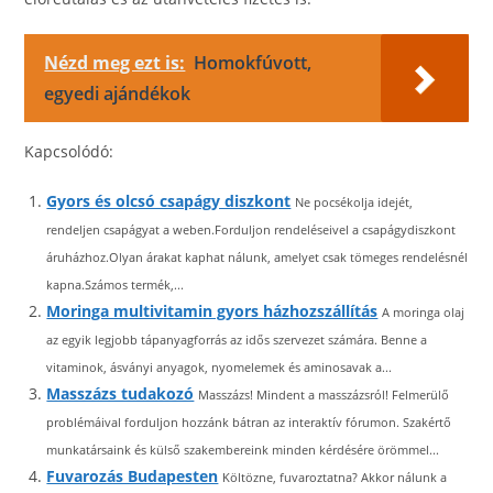
Nézd meg ezt is:
Homokfúvott,
egyedi ajándékok
Kapcsolódó:
Gyors és olcsó csapágy diszkont
Ne pocsékolja idejét,
rendeljen csapágyat a weben.Forduljon rendeléseivel a csapágydiszkont
áruházhoz.Olyan árakat kaphat nálunk, amelyet csak tömeges rendelésnél
kapna.Számos termék,...
Moringa multivitamin gyors házhozszállítás
A moringa olaj
az egyik legjobb tápanyagforrás az idős szervezet számára. Benne a
vitaminok, ásványi anyagok, nyomelemek és aminosavak a...
Masszázs tudakozó
Masszázs! Mindent a masszázsról! Felmerülő
problémáival forduljon hozzánk bátran az interaktív fórumon. Szakértő
munkatársaink és külső szakembereink minden kérdésére örömmel...
Fuvarozás Budapesten
Költözne, fuvaroztatna? Akkor nálunk a