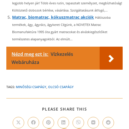
legjobb helyen jár! Több éves rutin, tapasztalt személyzet, megbízhatóság!
Költöztető dobozok bérlése, vásárlása. Szolgáltatásunk átfogó,...
Matrac, biomatrac, kókuszmatrac akciók
Hálószoba
termékek, ágy, ágyrács, ágykeret Cégünk, a NOVETEX Matrac
Biomanufaktúra 1995 óta gyárt matracokat és alváskiegészítőket
természetes alapanyagokból. Az elmúlt...
Nézd meg ezt is:
Vízkezelés
Webáruháza
TAGS:
MINŐSÉGI CSAPÁGY
,
OLCSÓ CSAPÁGY
SHARE
PLEASE SHARE THIS
THIS
CONTENT
Opens
Opens
Opens
Opens
Opens
Opens
Opens
in
in
in
in
in
in
in