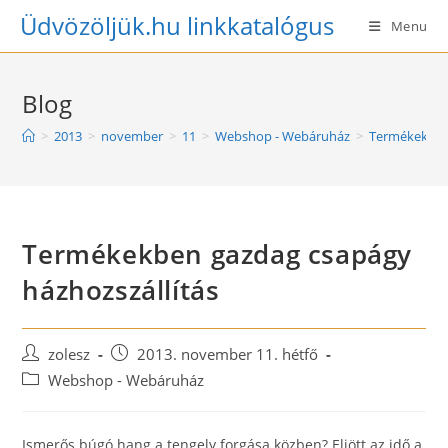
Skip
Üdvözöljük.hu linkkatalógus
Menu
to
content
Blog
>
2013
>
november
>
11
>
Webshop - Webáruház
>
Termékekben 
Termékekben gazdag csapágy
házhozszállítás
Post
Post
zolesz
2013. november 11. hétfő
author:
published:
Post
Webshop - Webáruház
category:
Ismerős búgó hang a tengely forgása közben? Eljött az idő a