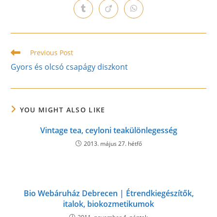
a
a
a
a
a
a
a
Opens
Opens
Opens
new
new
new
new
new
new
new
in
in
in
window
window
window
window
window
window
window
a
a
a
new
new
new
window
window
window
Read
Previous Post
more
Gyors és olcsó csapágy diszkont
articles
YOU MIGHT ALSO LIKE
Vintage tea, ceyloni teakülönlegesség
2013. május 27. hétfő
Bio Webáruház Debrecen | Étrendkiegészítők,
italok, biokozmetikumok