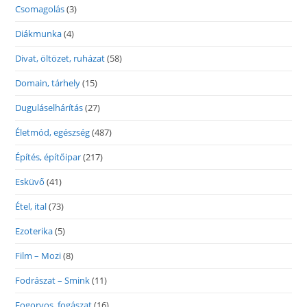
Csomagolás
(3)
Diákmunka
(4)
Divat, öltözet, ruházat
(58)
Domain, tárhely
(15)
Duguláselhárítás
(27)
Életmód, egészség
(487)
Építés, építőipar
(217)
Esküvő
(41)
Étel, ital
(73)
Ezoterika
(5)
Film – Mozi
(8)
Fodrászat – Smink
(11)
Fogorvos, fogászat
(16)