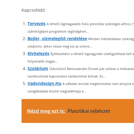
Kapcsolódó:
Tervezés
A lehető legmagasabb fokú precizitás szükséges ahhoz, h
számítógépes programok segítségével...
Bojler, vízmelegítő rendelése
Minden háztartásban szükség 
vásárolni, akkor nézze meg ezt az online...
Kivitelezés
Építkezéskor a lehető legnagyobb odafigyeléssel kell a 
folyamatát magas...
Szolárium
Üdvözlöm! Bemutatnám Önnek pár szóban a linkkataló
szoláriummal kapcsolatos tartalommal bírnak. Ez...
Vadondesign.Hu
A vállalati arculat megtervezése nem annyira
szolgáltatásai között megtalálhatja a...
Nézd meg ezt is:
Plasztikai sebészet