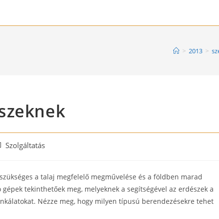
>
2013
>
sz
észeknek
st
Szolgáltatás
tegory:
te szükséges a talaj megfelelő megművelése és a földben marad
ó gépek tekinthetőek meg, melyeknek a segítségével az erdészek a
nkálatokat. Nézze meg, hogy milyen típusú berendezésekre tehet