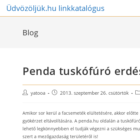
Skip
Üdvözöljük.hu linkkatalógus
to
content
Blog
Penda tuskófúró erd
Post
Post
Po
yatooa
2013. szeptember 26. csütörtök
author:
published:
ca
Amikor sor kerül a facsemeték elültetésére, akkor előt
gyökérzet eltávolítására. A penda.hu oldalán a tuskófúr
lehető legkönnyebben el tudják végezni a szükséges mu
szert a mezőgazdaság területéről is!