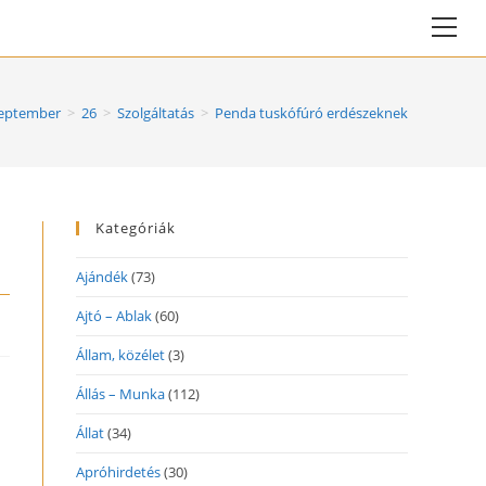
Vie
web
Me
eptember
>
26
>
Szolgáltatás
>
Penda tuskófúró erdészeknek
Kategóriák
Ajándék
(73)
Ajtó – Ablak
(60)
Állam, közélet
(3)
Állás – Munka
(112)
Állat
(34)
Apróhirdetés
(30)