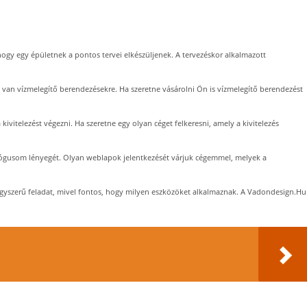
ogy egy épületnek a pontos tervei elkészüljenek. A tervezéskor alkalmazott
van vízmelegítő berendezésekre. Ha szeretne vásárolni Ön is vízmelegítő berendezést
kivitelezést végezni. Ha szeretne egy olyan céget felkeresni, amely a kivitelezés
gusom lényegét. Olyan weblapok jelentkezését várjuk cégemmel, melyek a
 egyszerű feladat, mivel fontos, hogy milyen eszközöket alkalmaznak. A Vadondesign.Hu