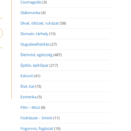
Csomagolás
(3)
Diákmunka
(4)
Divat, öltözet, ruházat
(58)
Domain, tárhely
(15)
pens
n
Duguláselhárítás
(27)
ew
indow
Életmód, egészség
(487)
Építés, építőipar
(217)
Esküvő
(41)
Étel, ital
(73)
Ezoterika
(5)
Film – Mozi
(8)
Fodrászat – Smink
(11)
Fogorvos, fogászat
(16)