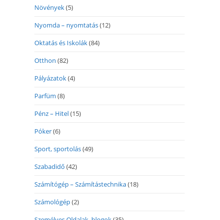
Növények
(5)
Nyomda – nyomtatás
(12)
Oktatás és Iskolák
(84)
Otthon
(82)
Pályázatok
(4)
Parfüm
(8)
Pénz – Hitel
(15)
Póker
(6)
Sport, sportolás
(49)
Szabadidő
(42)
Számítógép – Számítástechnika
(18)
Számológép
(2)
Személyes Oldalak, blogok
(35)