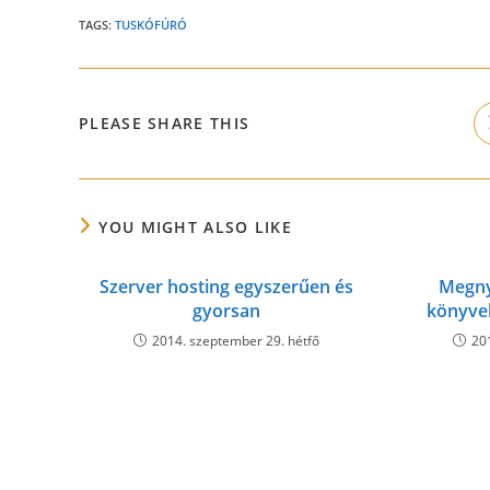
TAGS:
TUSKÓFÚRÓ
SHARE
PLEASE SHARE THIS
THIS
CONTENT
YOU MIGHT ALSO LIKE
Szerver hosting egyszerűen és
Megny
gyorsan
könyve
2014. szeptember 29. hétfő
20