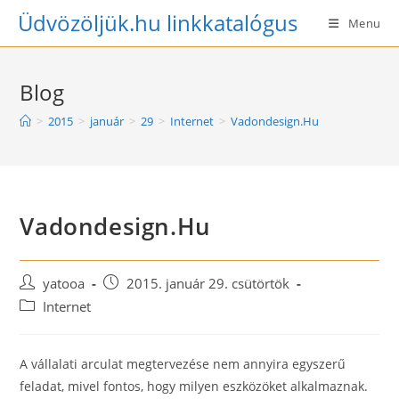
Skip
Üdvözöljük.hu linkkatalógus
Menu
to
content
Blog
>
2015
>
január
>
29
>
Internet
>
Vadondesign.Hu
Vadondesign.Hu
Post
Post
yatooa
2015. január 29. csütörtök
author:
published:
Post
Internet
category:
A vállalati arculat megtervezése nem annyira egyszerű
feladat, mivel fontos, hogy milyen eszközöket alkalmaznak.