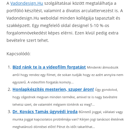
A
Vadondesign.Hu
szolgáltatásai között megtalálhatja a
portfólió készítést, valamint a divatos arculattervezést is. A
Vadondesign.Hu weboldal minden kollégája tapasztalt és
szakképzett. Egy megfelelő oldal designel 5-10 %-os
forgalomnövekedést képes elérni. Ezen kívül pedig extra
bevételre szert tehet.
Kapcsolódó:
Bízd ránk te is a videofilm forgatást
Mindenki álmodozik
arról hogy rendez egy filmet, de sokan tudják hogy ez azért annyira nem
egyszerű. A videofilm forgatás komoly...
Honlapkészítés mesterien, szuper áron!
Úgy gondolod,
hogy cégednek megvan minden terméke, amivel te is nagy bevételre
tehetsz szert, de valamiért mégsem történik ez meg?...
Dr. Kovács Tamás ügyvédi iroda
Bűntető joggal, vállalati vagy
munka joggal kapcsolatos problémája van? Kérjen jogi tanácsot életének
meghatározó döntései előtt! Pénzt és időt takaríthat...