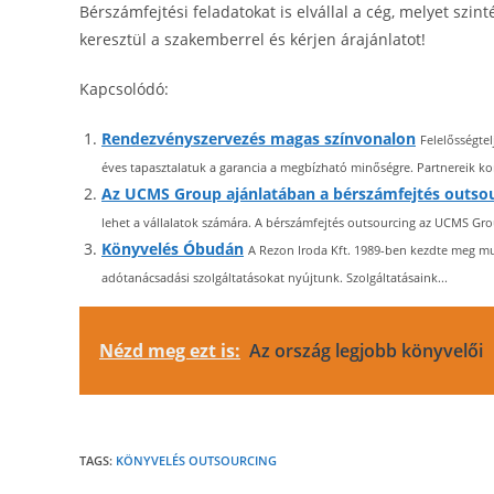
Bérszámfejtési feladatokat is elvállal a cég, melyet sz
keresztül a szakemberrel és kérjen árajánlatot!
Kapcsolódó:
Rendezvényszervezés magas színvonalon
Felelősségtel
éves tapasztalatuk a garancia a megbízható minőségre. Partnereik ko
Az UCMS Group ajánlatában a bérszámfejtés outso
lehet a vállalatok számára. A bérszámfejtés outsourcing az UCMS Gro
Könyvelés Óbudán
A Rezon Iroda Kft. 1989-ben kezdte meg mun
adótanácsadási szolgáltatásokat nyújtunk. Szolgáltatásaink...
Nézd meg ezt is:
Az ország legjobb könyvelői
TAGS:
KÖNYVELÉS OUTSOURCING