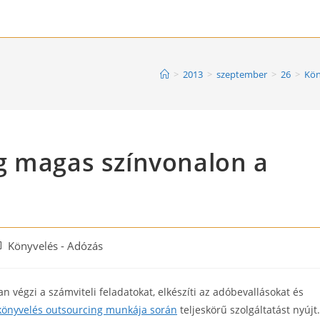
>
2013
>
szeptember
>
26
>
Kön
g magas színvonalon a
st
Könyvelés - Adózás
tegory:
 végzi a számviteli feladatokat, elkészíti az adóbevallásokat és
önyvelés outsourcing munkája során
teljeskörű szolgáltatást nyújt.