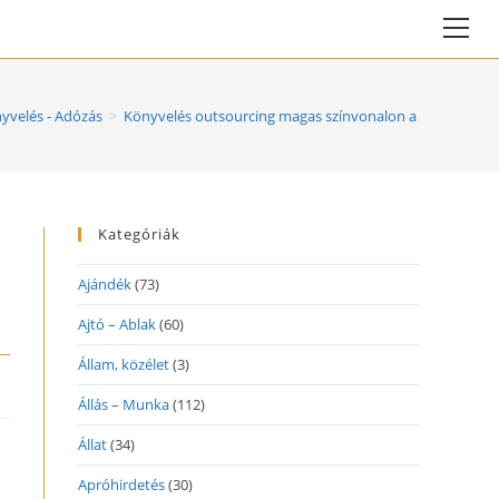
Vie
web
Me
yvelés - Adózás
>
Könyvelés outsourcing magas színvonalon a UCMS-től
Kategóriák
Ajándék
(73)
Ajtó – Ablak
(60)
Állam, közélet
(3)
Állás – Munka
(112)
Állat
(34)
Apróhirdetés
(30)