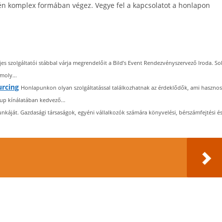
intén komplex formában végez. Vegye fel a kapcsolatot a honlapon
jes szolgáltatói stábbal várja megrendelőit a Bild’s Event Rendezvényszervező Iroda. So
moly...
urcing
Honlapunkon olyan szolgáltatással találkozhatnak az érdeklődők, ami hasznos
up kínálatában kedvező...
káját. Gazdasági társaságok, egyéni vállalkozók számára könyvelési, bérszámfejtési é