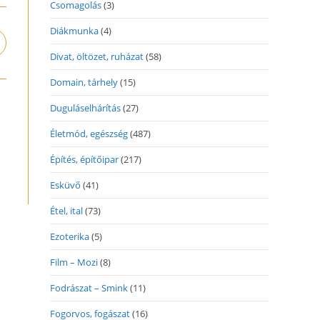
Csomagolás
(3)
Diákmunka
(4)
pens
n
Divat, öltözet, ruházat
(58)
ew
Domain, tárhely
(15)
indow
Duguláselhárítás
(27)
Életmód, egészség
(487)
Építés, építőipar
(217)
Esküvő
(41)
Étel, ital
(73)
Ezoterika
(5)
Film – Mozi
(8)
Fodrászat – Smink
(11)
Fogorvos, fogászat
(16)