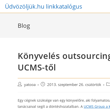
Skip
Üdvözöljük.hu linkkatalógus
to
content
Blog
Könyvelés outsourcin
UCMS-től
Post
Post
Po
yatooa
2013. szeptember 26. csütörtök
author:
published:
ca
Egy cégnek szüksége van egy könyvelőre, aki folyamatosan
tanácsaival segít a döntéshozatalban. A
UCMS Group a k