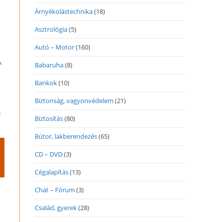
Árnyékolástechnika
(18)
Asztrológia
(5)
Autó – Motor
(160)
k
Babaruha
(8)
Bankok
(10)
Biztonság, vagyonvédelem
(21)
s
Biztosítás
(80)
Bútor, lakberendezés
(65)
CD – DVD
(3)
Cégalapítás
(13)
Chat – Fórum
(3)
Család, gyerek
(28)