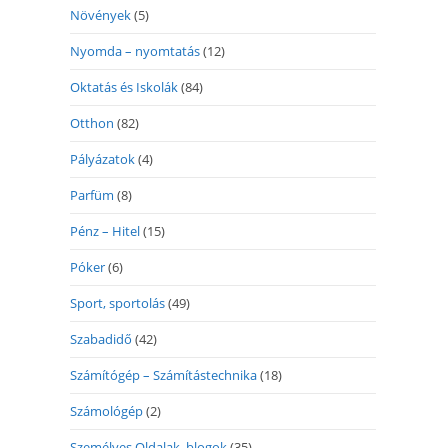
Növények
(5)
Nyomda – nyomtatás
(12)
Oktatás és Iskolák
(84)
Otthon
(82)
Pályázatok
(4)
Parfüm
(8)
Pénz – Hitel
(15)
Póker
(6)
Sport, sportolás
(49)
Szabadidő
(42)
Számítógép – Számítástechnika
(18)
Számológép
(2)
Személyes Oldalak, blogok
(35)